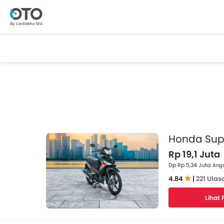
Honda Supr
Rp 19,1 Juta
Dp Rp 5,34 Juta
Angs
4.84
|
221 Ulas
Lihat