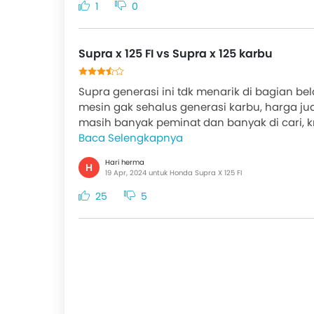
1
0
Supra x 125 FI vs Supra x 125 karbu
Supra generasi ini tdk menarik di bagian 
mesin gak sehalus generasi karbu, harga jua
masih banyak peminat dan banyak di cari, knp
Baca Selengkapnya
Hari herma
H
19 Apr, 2024 untuk Honda Supra X 125 FI
25
5