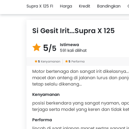
Supra X 125 FI
Harga
Kredit
Bandingkan
Si Gesit Irit...Supra X 125
Istimewa
5
/5
591 kali dilihat
5
Kenyamanan
5
Performa
Motor bertenaga dan sangat irit dikelasnya...
macet dan anteng di jalanan lurus dan pan
tetap selalu dikenang...
Kenyamanan
posisi berkendara yang sangat nyaman, apal
terjaga serta model yang keren dan tidak k
Performa
lincah di saat jalanan macet sertas sangat i