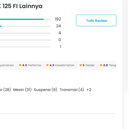
125 FI Lainnya
192
Tulis Review
24
4
0
1
nyamanan
4.9
Performa
4.9
Keselamatan
5
Dealer
4.8
Pengalaman R
i (28)
Mesin (31)
Suspensi (8)
Transmisi (4)
+2