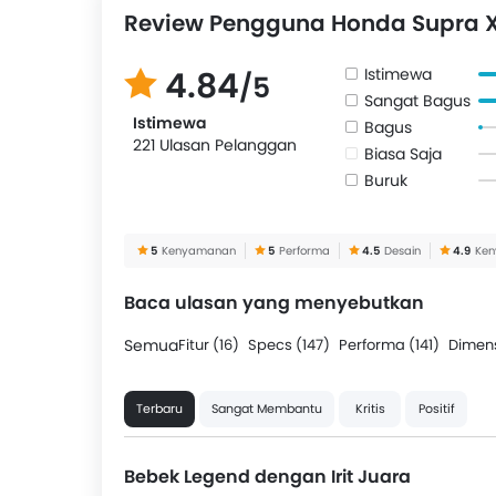
Review Pengguna Honda Supra X 
Istimewa
4.84
/5
Sangat Bagus
Istimewa
Bagus
221 Ulasan Pelanggan
Biasa Saja
Buruk
5
Kenyamanan
5
Performa
4.5
Desain
4.9
Ke
Baca ulasan yang menyebutkan
Semua
Fitur (16)
Specs (147)
Performa (141)
Dimens
Terbaru
Sangat Membantu
Kritis
Positif
Bebek Legend dengan Irit Juara