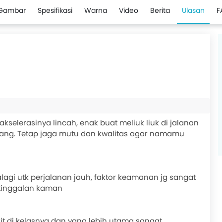
Gambar
Spesifikasi
Warna
Video
Berita
Ulasan
F
akselerasinya lincah, enak buat meliuk liuk di jalanan
jang. Tetap jaga mutu dan kwalitas agar namamu
agi utk perjalanan jauh, faktor keamanan jg sangat
etinggalan kaman
rit di kelasnya dan yang lebih utama sangat