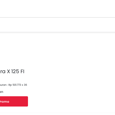
a X 125 FI
uran : Rp 501.773 x 36
an
 Promo