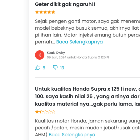
Geter dikit gak ngaruh!!
Sejak pengen ganti motor, saya gak menem
model bebeknya busuk semua, akhirnya liat
pilihan lain. Motor injeksi emang butuh pe
pernah...
Baca Selengkapnya
Kizaki Dwiky
K
09 Jan, 2024 untuk Honda Supra X 125 FI
5
13
Untuk kualitas Honda Supra x 125 fi new, 
100. saya kasih nilai 25 , yang artinya d
kualitas material nya...gak perlu lama, la
Kualitas motor Honda, jaman sekarang san
pecah /patah, mesin mudah jebol/rusak cata
AHM)
Baca Selengkapnya