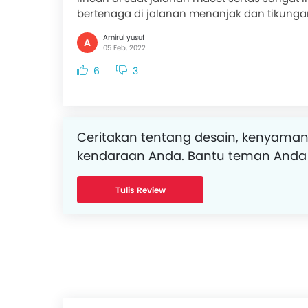
bertenaga di jalanan menanjak dan tikunga
Amirul yusuf
A
05 Feb, 2022
6
3
Ceritakan tentang desain, kenyaman
kendaraan Anda. Bantu teman Anda
Tulis Review