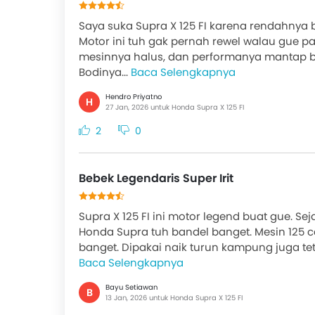
Saya suka Supra X 125 FI karena rendahnya b
Motor ini tuh gak pernah rewel walau gue p
mesinnya halus, dan performanya mantap bu
Bodinya...
Baca Selengkapnya
Hendro Priyatno
H
27 Jan, 2026 untuk Honda Supra X 125 FI
2
0
Bebek Legendaris Super Irit
Supra X 125 FI ini motor legend buat gue. Sej
Honda Supra tuh bandel banget. Mesin 125 c
banget. Dipakai naik turun kampung juga tet
Baca Selengkapnya
Bayu Setiawan
B
13 Jan, 2026 untuk Honda Supra X 125 FI