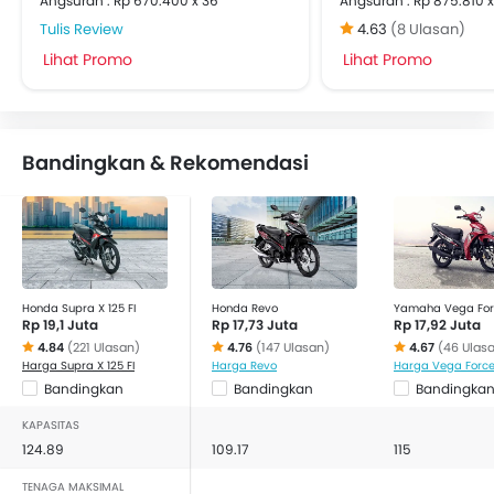
Angsuran : Rp 670.400 x 36
Angsuran : Rp 875.810 x
Tulis Review
4.63
(8 Ulasan)
Lihat Promo
Lihat Promo
Bandingkan & Rekomendasi
Honda Supra X 125 FI
Honda Revo
Yamaha Vega For
Rp 19,1 Juta
Rp 17,73 Juta
Rp 17,92 Juta
4.84
(221 Ulasan)
4.76
(147 Ulasan)
4.67
(46 Ulas
Harga Supra X 125 FI
Harga Revo
Harga Vega Forc
Bandingkan
Bandingkan
Bandingka
KAPASITAS
124.89
109.17
115
TENAGA MAKSIMAL