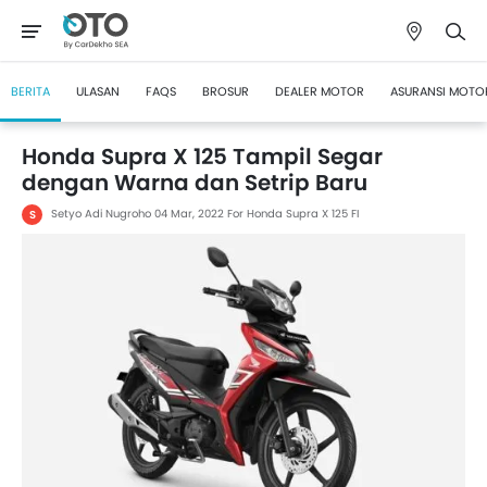
BERITA
ULASAN
FAQS
BROSUR
DEALER MOTOR
ASURANSI MOTO
Honda Supra X 125 Tampil Segar
dengan Warna dan Setrip Baru
Setyo Adi Nugroho
04 Mar, 2022
For Honda Supra X 125 FI
S