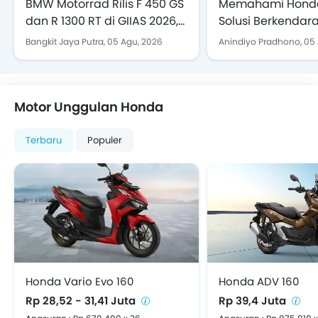
BMW Motorrad Rilis F 450 GS
Memahami Honda
dan R 1300 RT di GIIAS 2026,
Solusi Berkendara
Ini Spek dan Harganya
Pegal Tanpa Keh
Bangkit Jaya Putra,
05 Agu, 2026
Anindiyo Pradhono,
05 
Jiwa "Motor Manu
Motor Unggulan Honda
Terbaru
Populer
Honda Vario Evo 160
Honda ADV 160
Rp 28,52 - 31,41 Juta
Rp 39,4 Juta