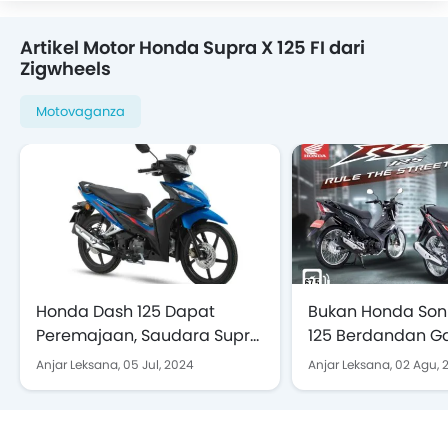
Artikel Motor Honda Supra X 125 FI dari
Zigwheels
Motovaganza
Honda Dash 125 Dapat
Bukan Honda Soni
Peremajaan, Saudara Supra
125 Berdandan G
X yang Lebih Modern
Ini Punya Efisiensi
Anjar Leksana,
05 Jul, 2024
Anjar Leksana,
02 Agu, 