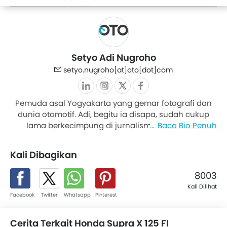
160
Termurahnya Mulai Rp
700 Ribuan dan Dapat
Diskon DP
Setyo Adi Nugroho
setyo.nugroho[at]oto[dot]com
Pemuda asal Yogyakarta yang gemar fotografi dan
dunia otomotif. Adi, begitu ia disapa, sudah cukup
lama berkecimpung di jurnalisme. Khususnya
Baca Bio Penuh
otomotif. Salah satu poin paling menarik dari dirinya,
sang bapak mengoleksi motor Honda Supra. Berlanjut
Kali Dibagikan
sampai dirinya yang tetap setia menggunakan
moped atau motor bebek Honda Supra di tengah
8003
terpaan gelombang skutik.
Kali Dilihat
Facebook
Twitter
Whatsapp
Pinterest
Cerita Terkait Honda Supra X 125 FI