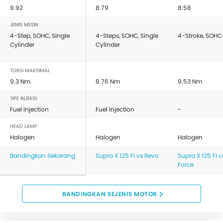
9.92
8.79
8.58
JENIS MESIN
4-Step, SOHC, Single
4-Steps, SOHC, Single
4-Stroke, SOHC
Cylinder
Cylinder
TORSI MAKSIMAL
9.3 Nm
8.76 Nm
9.53 Nm
TIPE INJEKSI
Fuel Injection
Fuel Injection
-
HEAD LAMP
Halogen
Halogen
Halogen
Bandingkan Sekarang
Supra X 125 FI vs Revo
Supra X 125 FI 
Force
BANDINGKAN SEJENIS MOTOR