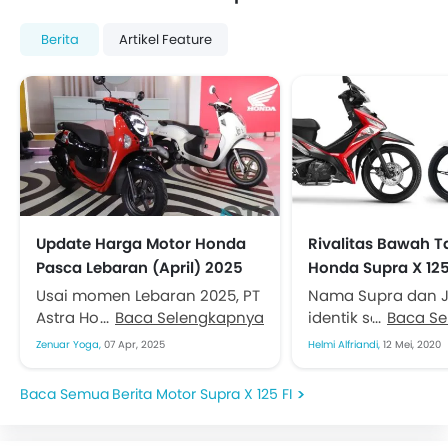
Berita
Artikel Feature
Update Harga Motor Honda
Rivalitas Bawah Ta
Pasca Lebaran (April) 2025
Honda Supra X 12
Yamaha Jupiter Z
Usai momen Lebaran 2025, PT
Nama Supra dan J
Astra Honda Motor (AHM)
Baca Selengkapnya
identik sebagai ku
Baca S
memastikan tidak ada
keluarga Indonesi
Zenuar Yoga,
07 Apr, 2025
Helmi Alfriandi,
12 Mei, 2020
perubahan harga pada
pamornya diberang
seluruh lini sepeda motornya.
Menjadi rahasia 
Berita Motor Supra X 125 FI
Harga...
seiring bergulirnya 