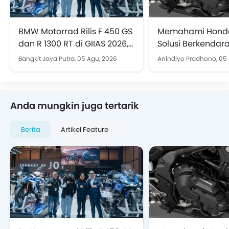
BMW Motorrad Rilis F 450 GS
Memahami Honda
dan R 1300 RT di GIIAS 2026,
Solusi Berkendara
Ini Spek dan Harganya
Pegal Tanpa Keh
Bangkit Jaya Putra,
05 Agu, 2026
Anindiyo Pradhono,
05 
Jiwa "Motor Manu
Anda mungkin juga tertarik
Berita
Artikel Feature