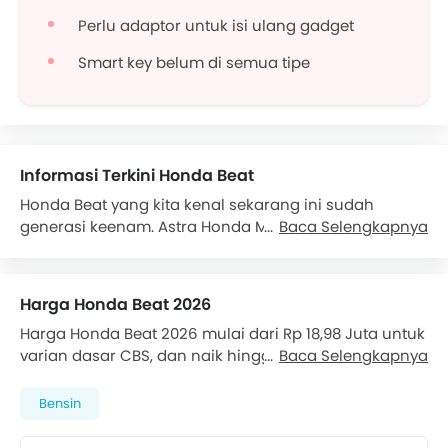
Perlu adaptor untuk isi ulang gadget
Smart key belum di semua tipe
Informasi Terkini Honda Beat
Honda Beat yang kita kenal sekarang ini sudah
generasi keenam. Astra Honda Motor (AHM)
Baca Selengkapnya
meluncurkannya pada 3 Juni 2024. Dibanding model
sebelumnya, tampilannya kini lebih fresh. Desain bodi
tetap ringkas dan ramping, agar mudah dikendarai
Harga Honda Beat 2026
dan tetap tampil gaya.
Harga Honda Beat 2026 mulai dari Rp 18,98 Juta untuk
Pabrikan juga menunjang berbagai kebutuhan
varian dasar CBS, dan naik hingga Rp 20,38 Juta
Baca Selengkapnya
pengendara dengan beragam fitur agar memberikan
untuk varian Deluxe Smart Key teratas. Total ada 3
kemudahaan, kepraktisan dan keamanan. Tentu
varian Beat yang tersedia. Simak daftar harga Beat
dalam menemani aktivitas harian. Per Januari
Bensin
2026 di bawah untuk melihat harga OTR dan promo
2026, All New Honda Beat ditawarkan mulai dari
yang tersedia.
Rp18,980 juta OTR Jakarta.