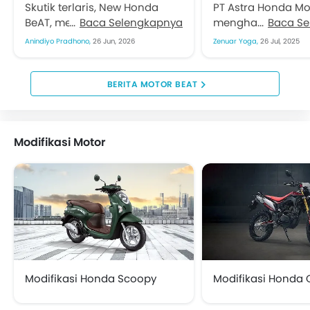
Pilihan Warna dan Corak
dan Harganya!
Skutik terlaris, New Honda
PT Astra Honda Mo
Baru
BeAT, mendapat penyegaran.
Baca Selengkapnya
menghadirkan pe
Baca S
PT Astra Honda Motor (AHM)
untuk skutik terlari
Anindiyo Pradhono,
26 Jun, 2026
Zenuar Yoga,
26 Jul, 2025
berupa pilihan warna segar
Indonesia, New Ho
beserta desain striping
Series. Ia hadir d
teranyar....
tampilan...
BERITA MOTOR BEAT
Modifikasi Motor
Modifikasi Honda Scoopy
Modifikasi Honda 