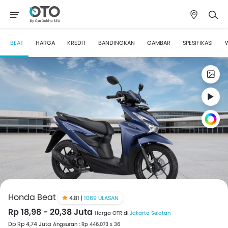
BEAT
HARGA
KREDIT
BANDINGKAN
GAMBAR
SPESIFIKASI
Honda Beat
4.81 |
1069 ULASAN
Rp 18,98 - 20,38 Juta
Harga OTR di
Jakarta Selatan
Dp Rp 4,74 Juta
Angsuran : Rp 446.073 x 36