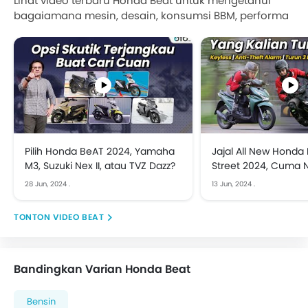
Lihat video terbaru Honda Beat untuk mengetahui
bagaiamana mesin, desain, konsumsi BBM, performa
& lainnya.
Pilih Honda BeAT 2024, Yamaha
Jajal All New Honda
M3, Suzuki Nex II, atau TVZ Dazz?
Street 2024, Cuma N
Ribuan
28 Jun, 2024
.
13 Jun, 2024
.
VIDEO BEAT
Bandingkan Varian Honda Beat
Bensin