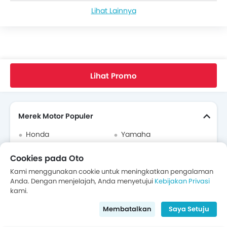
Lihat Lainnya
Motor Manual
Home
Motor Baru
Honda Indonesia
Honda Beat
Honda Beat
Lihat Promo
Cari Motor Lain
Merek Motor Populer
Honda
Yamaha
Kawasaki
Suzuki
Cookies pada Oto
Vespa
Ducati
Kami menggunakan cookie untuk meningkatkan pengalaman
Anda. Dengan menjelajah, Anda menyetujui
Kebijakan Privasi
Harley Davidson
Benelli
kami.
KTM
Viar
Membatalkan
Saya Setuju