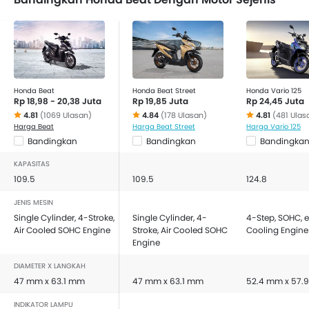
125
,
Yamaha Gear 125
,
Honda Genio
dan
Yamaha Mio
M3 125
.
Honda Beat
Honda Beat Street
Honda Vario 125
Rp 18,98 - 20,38 Juta
Rp 19,85 Juta
Rp 24,45 Juta
4.81
(1069 Ulasan)
4.84
(178 Ulasan)
4.81
(481 Ulas
Harga Beat
Harga Beat Street
Harga Vario 125
Bandingkan
Bandingkan
Bandingka
KAPASITAS
109.5
109.5
124.8
JENIS MESIN
Single Cylinder, 4-Stroke,
Single Cylinder, 4-
4-Step, SOHC, e
Air Cooled SOHC Engine
Stroke, Air Cooled SOHC
Cooling Engine
Engine
DIAMETER X LANGKAH
47 mm x 63.1 mm
47 mm x 63.1 mm
52.4 mm x 57.
INDIKATOR LAMPU