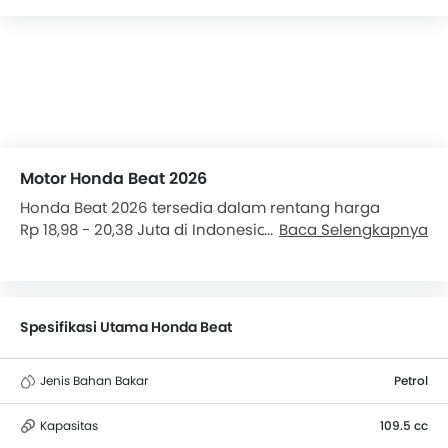
Motor Honda Beat 2026
Honda Beat 2026 tersedia dalam rentang harga
Rp 18,98 - 20,38 Juta di Indonesia. Terdapat dalam 3
Baca Selengkapnya
varian di Indonesia. Beat digerakkan oleh mesin 109.5
cc dengan transmisi Variable Kecepatan . Honda Beat
memiliki tinggi jok 742 mm dengan bobot 87 kg . Rem
depan menggunakan Disc , sedangkan di belakang
Spesifikasi Utama Honda Beat
Drum . Lebih dari 1069 pengguna telah memberikan
penilaian untuk Beat berdasarkan fitur, jarak tempuh,
Jenis Bahan Bakar
Petrol
kenyamanan tempat duduk dan kinerja mesin.
Pesaing terdekat Honda Beat adalah Beat Street, Vario
125, Gear 125 dan Genio.
Kapasitas
109.5 cc