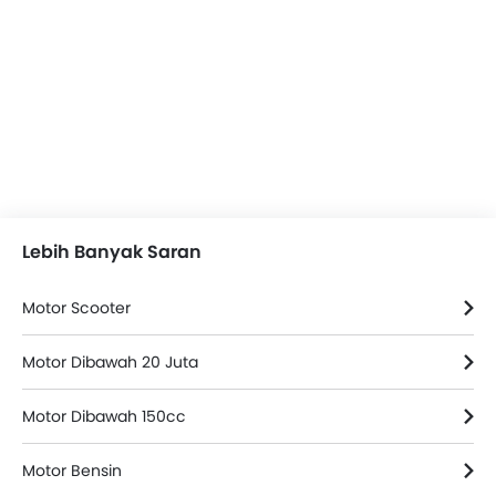
Video Honda Beat
Brosur Honda Beat
Modifikasi Honda Beat
Dealer Honda di jakarta-selatan
Lebih Banyak Saran
Asuransi Motor
Motor Scooter
Motor Dibawah 20 Juta
Motor Dibawah 150cc
Motor Bensin