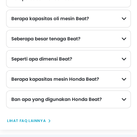
Berapa kapasitas oli mesin Beat?
Seberapa besar tenaga Beat?
Keluaran daya maksimum dari Honda Beat adalah 8.8 hp dan torsi maksimum adalah 9.2 Nm .
Seperti apa dimensi Beat?
Dimensi Honda Beat adalah sebagai berikut - Tinggi: 1080 mm , Panjang: 1876 mm , Width: 669 mm .
Berapa kapasitas mesin Honda Beat?
Mesin Honda Beat memiliki kapasitas 109.5 cc Single Cylinder, 4-Stroke, Air Cooled SOHC Engine .
Ban apa yang digunakan Honda Beat?
LIHAT FAQ LAINNYA