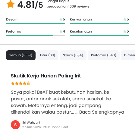
4.81
Sangat Bagus
/5
berdasarkan 1069 reviews
5
5
Desain
Kenyamanan
4
5
Performa
Keselamatan
Semua (1069)
Fitur (63)
Specs (684)
Performa (640)
Dimens
Skutik Kerja Harian Paling Irit
Saya pakai BeAT buat kebutuhan harian, ke
pasar, antar anak sekolah, sama sesekali ke
sawah. Motornya enteng, jadi gampang
dikendalikan walau postur...
Baca Selengkapnya
Sri Wahyuni
S
27 Jan, 2026 untuk Honda Beat