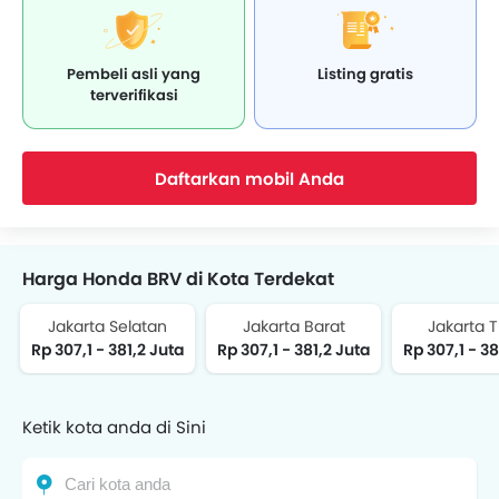
Pembeli asli yang
Listing gratis
terverifikasi
Daftarkan mobil Anda
Harga Honda BRV di Kota Terdekat
Jakarta Selatan
Jakarta Barat
Jakarta 
Rp 307,1 - 381,2 Juta
Rp 307,1 - 381,2 Juta
Rp 307,1 - 38
Ketik kota anda di Sini