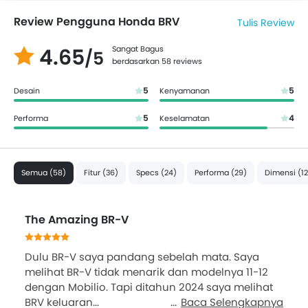
Review Pengguna Honda BRV
Tulis Review
4.65
Sangat Bagus
/5
berdasarkan 58 reviews
5
5
Desain
Kenyamanan
5
4
Performa
Keselamatan
Semua (58)
Fitur (36)
Specs (24)
Performa (29)
Dimensi (12
The Amazing BR-V
Dulu BR-V saya pandang sebelah mata. Saya
melihat BR-V tidak menarik dan modelnya 11-12
dengan Mobilio. Tapi ditahun 2024 saya melihat
BRV keluaran...
Baca Selengkapnya