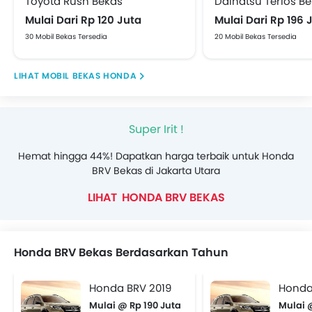
Toyota Rush Bekas
Daihatsu Terios B
Mulai Dari Rp 120 Juta
Mulai Dari Rp 196 
30 Mobil Bekas Tersedia
20 Mobil Bekas Tersedia
MOBIL BEKAS HONDA
Super Irit !
Hemat hingga 44%! Dapatkan harga terbaik untuk Honda
BRV Bekas di Jakarta Utara
HONDA BRV BEKAS
Honda BRV Bekas Berdasarkan Tahun
Honda BRV 2019
Honda
Mulai @ Rp 190 Juta
Mulai 