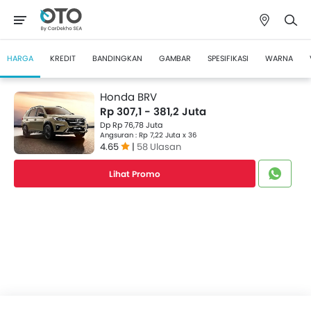
HARGA
KREDIT
BANDINGKAN
GAMBAR
SPESIFIKASI
WARNA
Honda BRV
Rp 307,1 - 381,2 Juta
Dp Rp 76,78 Juta
Angsuran : Rp 7,22 Juta x 36
4.65
|
58 Ulasan
Lihat Promo