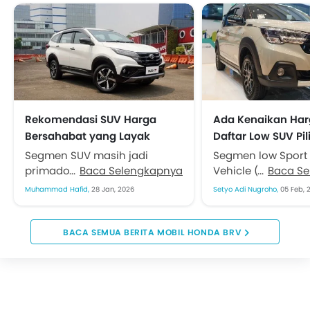
Rekomendasi SUV Harga
Ada Kenaikan Har
Bersahabat yang Layak
Daftar Low SUV Pil
Dipinang di 2026
Awal Tahun
Segmen SUV masih jadi
Segmen low Sport U
primadona dan trennya
Baca Selengkapnya
Vehicle (LSUV) be
Baca S
diperkirakan berlanjut hingga
dengan segmen l
Muhammad Hafid,
28 Jan, 2026
Setyo Adi Nugroho,
05 Feb, 
2026. Dulu identik dengan
(LMPV) menjadi t
kendaraan gaya hidup, kini
menarik bagi mas
SUV lebih...
Indonesia. Beraga
BERITA MOBIL HONDA BRV