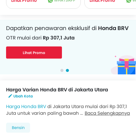
Lihat Promo
WHATSAPP
Lihat Promo
W
Dapatkan pinjaman dana untuk Mobil
Angsuran mulai dari
Rp 7,22 Juta/bulan
Dapatkan Pinjaman
Harga Varian Honda BRV di Jakarta Utara
Ubah Kota
Harga Honda BRV
di Jakarta Utara mulai dari Rp 307,1
Juta untuk varian paling bawah S MT, sementara
Baca Selengkapnya
varian tertinggi N7X Prestige With Honda Sensing CVT
dihargai Rp 381,2 Juta. Kunjungi
Dealer Honda di
Bensin
Jakarta Utara
untuk mendapatkan penawaran