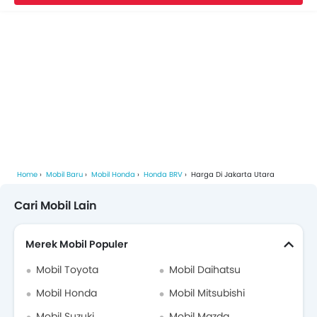
Video Honda BRV
Brosur Honda BRV
Modifikasi Honda BRV
Biaya Servis Honda BRV
Dealer Honda di jakarta-utara
Home
Mobil Baru
Mobil Honda
Honda BRV
Harga Di Jakarta Utara
Asuransi Mobil
Cari Mobil Lain
Merek Mobil Populer
Mobil Toyota
Mobil Daihatsu
Mobil Honda
Mobil Mitsubishi
Mobil Suzuki
Mobil Mazda