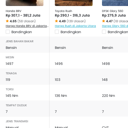
Honda BRV
Toyota Rush
DFSK Glory 560
Rp 307,1 - 381,2 Juta
Rp 290,1 - 316,3 Juta
Rp 275,9 Juta
4.65
(58 Ulasan)
4.49
(139 Ulasan)
4.47
(18 Ulasa
Harga Honda BRV di Jakarta Utara
Harga Rush di Jakarta Utara
Bandingkan
Bandingkan
Bandingka
JENIS BAHAN BAKAR
Bensin
Bensin
Bensin
MESIN
1497
1496
1498
TENAGA
119
103
148
TORSI
145 Nm
136 Nm
220 Nm
TEMPAT DUDUK
7
7
7
JENIS TRANSMISI
Manual
Manual
CVT