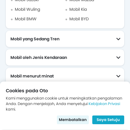
Mobil Wuling
Mobil Kia
Mobil BMW
Mobil BYD
Mobil yang Sedang Tren
Mobil oleh Jenis Kendaraan
Mobil menurut minat
Mobil Yang Akan Datang
Cookies pada Oto
Kami menggunakan cookie untuk meningkatkan pengalaman
Anda. Dengan menjelajah, Anda menyetujui
Kebijakan Privasi
kami.
Tentang Kami
Kontak Kami
Karier Bersama Kami
Privasi
S&K
Regulasi
Kebijakan Pengembalian
Kebijakan Privasi Aplikasi Opsee
Membatalkan
Saya Setuju
cs.support@oto.com