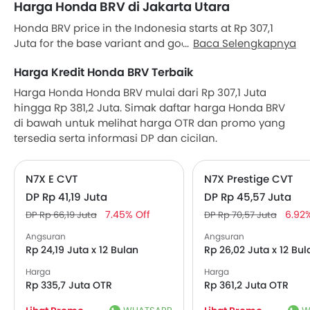
Harga Honda BRV di Jakarta Utara
Honda BRV price in the Indonesia starts at Rp 307,1
Juta for the base variant and goes all the way up to
Baca Selengkapnya
Rp 381,2 Juta for the top-spec variant Honda BRV N7X
Harga Kredit Honda BRV Terbaik
Prestige With Honda Sensing CVT. Check out the
Honda BRV variant-wise price list and available
Harga Honda Honda BRV mulai dari Rp 307,1 Juta
special promo offers below. Also, get the best price by
hingga Rp 381,2 Juta. Simak daftar harga Honda BRV
requesting quotes from authorised Honda
di bawah untuk melihat harga OTR dan promo yang
dealerships.
tersedia serta informasi DP dan cicilan.
N7X E CVT
N7X Prestige CVT
DP Rp 41,19 Juta
DP Rp 45,57 Juta
7.45% Off
6.92
DP Rp 66,19 Juta
DP Rp 70,57 Juta
Angsuran
Angsuran
Rp 24,19 Juta x 12 Bulan
Rp 26,02 Juta x 12 Bul
Harga
Harga
Rp 335,7 Juta OTR
Rp 361,2 Juta OTR