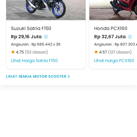
Suzuki Satria F150
Honda PCX160
Rp 29,16 Juta
Rp 32,67 Juta
Angsuran : Rp 685.442 x 36
Angsuran : Rp 807.303 
4.75
(53 Ulasan)
4.57
(127 Ulasan)
Harga Satria F150
Harga PCX160
MOTOR SCOOTER