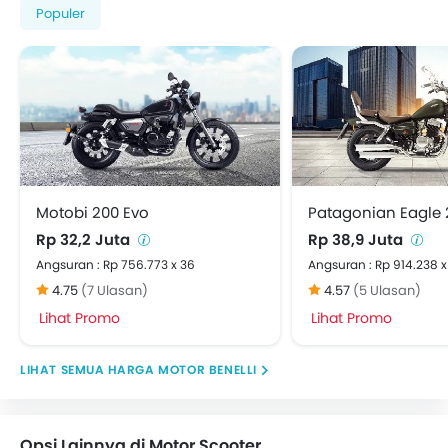
Populer
Motobi 200 Evo
Patagonian Eagle 
Rp 32,2 Juta
Rp 38,9 Juta
Angsuran : Rp 756.773 x 36
Angsuran : Rp 914.238 x
4.75
(7 Ulasan)
4.57
(5 Ulasan)
Lihat Promo
Lihat Promo
HARGA MOTOR BENELLI
Opsi Lainnya di Motor Scooter