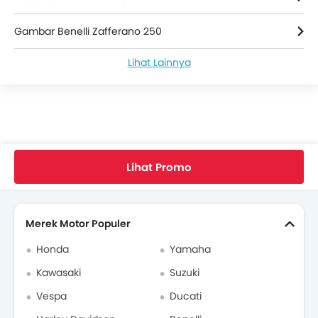
Gambar Benelli Zafferano 250
Lihat Lainnya
Berita Benelli Zafferano 250
Benelli Zafferano 250 Spesifikasi
Warna Benelli Zafferano 250
Home
Motor Baru
Motor Benelli
Benelli Zafferano 250
Faq
Lihat Promo
Video Benelli Zafferano 250
Cari Motor Lain
Dealer Benelli di jakarta-selatan
Merek Motor Populer
Asuransi Motor
Honda
Yamaha
Kawasaki
Suzuki
Vespa
Ducati