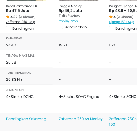
Benelli Zafferano 250
Piaggio Medley
Peugeot Django 1
Rp 47,5 Juta
Rp 46,2 Juta
Rp 48,9 - 50,9
Tulis Review
4.33
(3 Ulasan)
4
(3 Ulasan)
Medley FAQs
Zafferano 250 FAQs
Django 150 FAQs
Bandingkan
Bandingkan
Bandingka
KAPASITAS
249.7
155.1
150
TENAGA MAKSIMAL
20.78
-
-
TORSI MAKSIMAL
20.83 Nm
-
-
JENIS MESIN
4-Stroke, DOHC
4-Stroke, SOHC Engine
4-Stroke, SOHC
Bandingkan Sekarang
Zafferano 250 vs Medley
Zafferano 250 
150