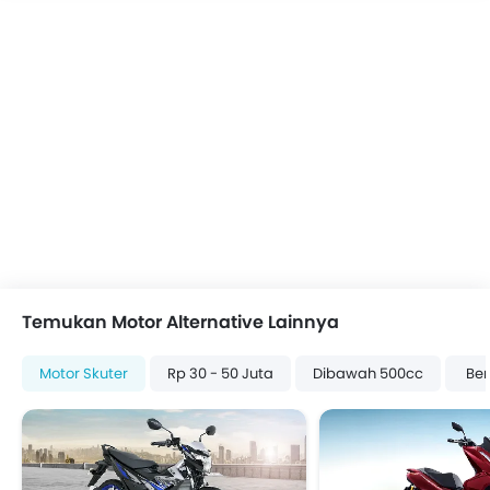
Temukan Motor Alternative Lainnya
Motor Skuter
Rp 30 - 50 Juta
Dibawah 500cc
Ben