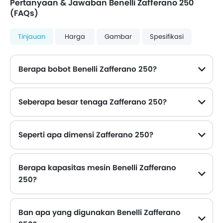
Pertanyaan & Jawaban Benelli Zafferano 250
(FAQs)
Tinjauan
Harga
Gambar
Spesifikasi
Berapa bobot Benelli Zafferano 250?
Seberapa besar tenaga Zafferano 250?
Keluaran daya maksimum dari Benelli Zafferano 250 adalah 20.78 hp dan torsi maksimum adalah 20.83 Nm .
Seperti apa dimensi Zafferano 250?
Dimensi Benelli Zafferano 250 adalah sebagai berikut - Tinggi: 1434 mm , Panjang: 2168 mm , Width: 796 mm .
Berapa kapasitas mesin Benelli Zafferano
250?
Mesin Benelli Zafferano 250 memiliki kapasitas 249.7 cc 4-Stroke, DOHC .
Ban apa yang digunakan Benelli Zafferano