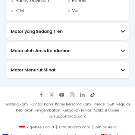
Harley Davidson
Benelli
KTM
Viar
Motor yang Sedang Tren
Motor oleh Jenis Kendaraan
Motor Menurut Minat
Motor Yang Akan Datang
Tentang Kami
Kontak Kami
Karier Bersama Kami
Privasi
S&K
Regulasi
Kebijakan Pengembalian
Kebijakan Privasi Aplikasi Opsee
cs.support@oto.com
Zigwheels.co.id
Carvaganza.com
Zeninsure.id