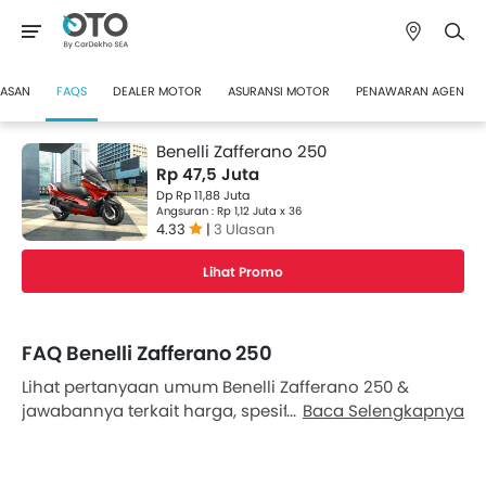
LASAN
FAQS
DEALER MOTOR
ASURANSI MOTOR
PENAWARAN AGEN
Benelli Zafferano 250
Rp 47,5 Juta
Dp Rp 11,88 Juta
Angsuran : Rp 1,12 Juta x 36
4.33
|
3 Ulasan
Lihat Promo
FAQ Benelli Zafferano 250
Lihat pertanyaan umum Benelli Zafferano 250 &
jawabannya terkait harga, spesifikasi, fitur, fitur
Baca Selengkapnya
keamanan, warna, interior dan eksterior di Oto
Indonesia. Juga, dapatkan jawaban ahli atas
pertanyaan Anda dari tim penggemar mobil kami