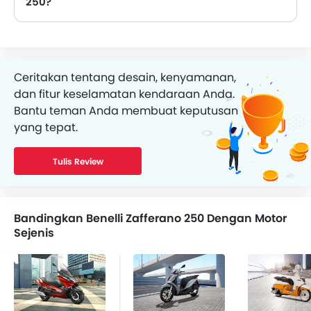
250?
Benelli Zafferano 250 menggunakan ban tipe Radial, Tubeless
Ceritakan tentang desain, kenyamanan,
dan fitur keselamatan kendaraan Anda.
Bantu teman Anda membuat keputusan
yang tepat.
Tulis Review
Bandingkan Benelli Zafferano 250 Dengan Motor
Sejenis