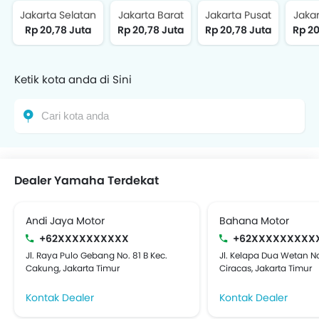
Jakarta Selatan
Jakarta Barat
Jakarta Pusat
Jakar
Rp 20,78 Juta
Rp 20,78 Juta
Rp 20,78 Juta
Rp 20
Ketik kota anda di Sini
Dealer Yamaha Terdekat
Andi Jaya Motor
Bahana Motor
+62XXXXXXXXXX
+62XXXXXXXXX
Jl. Raya Pulo Gebang No. 81 B Kec.
Jl. Kelapa Dua Wetan No
Cakung, Jakarta Timur
Ciracas, Jakarta Timur
Kontak Dealer
Kontak Dealer