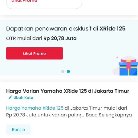
Lihat Promo
Dapatkan penawaran eksklusif di
XRide 125
Dapatkan pinjaman dana untuk Motor
OTR mulai dari
Rp 20,78 Juta
Angsuran mulai dari
Rp 488.493/bulan
Lihat Promo
Dapatkan Pinjaman
Harga Varian Yamaha XRide 125 di Jakarta Timur
Ubah Kota
Harga Yamaha XRide 125
di Jakarta Timur mulai dari
Rp 20,78 Juta untuk varian paling bawah Standard,
Baca Selengkapnya
sementara varian tertinggi dihargai Rp 20,78 Juta.
Kunjungi
Dealer Yamaha di Jakarta Timur
untuk
Bensin
mendapatkan penawaran terbaik. Ada 2 varian