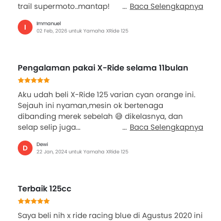
trail supermoto..mantap!
Baca Selengkapnya
Immanuel
I
02 Feb, 2026 untuk Yamaha XRide 125
Pengalaman pakai X-Ride selama 11bulan
Aku udah beli X-Ride 125 varian cyan orange ini.
Sejauh ini nyaman,mesin ok bertenaga
dibanding merek sebelah 😅 dikelasnya, dan
selap selip juga...
Baca Selengkapnya
Dewi
D
22 Jan, 2024 untuk Yamaha XRide 125
Terbaik 125cc
Saya beli nih x ride racing blue di Agustus 2020 ini