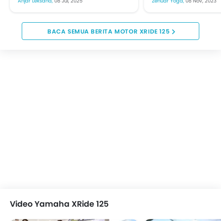
Anjar Leksana,
08 Jul, 2025
Zenuar Yoga,
08 Nov, 2023
berikan kelir anyar X-Ride 125
anyar, skutik “cros
model 2025. Ubahan tampilan
kelas 125 cc tampil 
itu berupa...
BERITA MOTOR XRIDE 125
Video Yamaha XRide 125