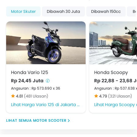
Motor Skuter
Dibawah 30 Juta
Dibawah 150cc
Be
Honda Vario 125
Honda Scoopy
Rp 24,45 Juta
Rp 22,88 - 23,68 
Angsuran : Rp 573.690 x 36
Angsuran : Rp 537.638 
4.81
(481 Ulasan)
4.79
(321 Ulasan)
Harga Vario 125 di Jakarta Timur
Harga Scoopy di 
MOTOR SCOOTER