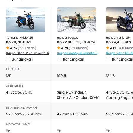
Yamaha XRide 125
Honda Scoopy
Honda Vario 125
Rp 20,78 Juta
Rp 22,88 - 23,68 Juta
Rp 24,45 Juta
4.76
(23 Ulasan)
4.79
(321 Ulasan)
4.81
(481 Ulas
Harga XRide 125 di Jakarta Timur
Harga Scoopy di Jakarta Timur
Bandingkan
Bandingkan
Bandingka
KAPASITAS
125
109.5
124.8
JENIS MESIN
4-Stroke, SOHC
Single Cylinder, 4-
4-Step, SOHC, e
Stroke, Air-Cooled, SOHC
Cooling Engine
DIAMETER X LANGKAH
52.4 mm x 57.9 mm
47 mm x 63.1 mm
52.4 mm x 57.
INDIKATOR LAMPU
Ya
Ya
Ya