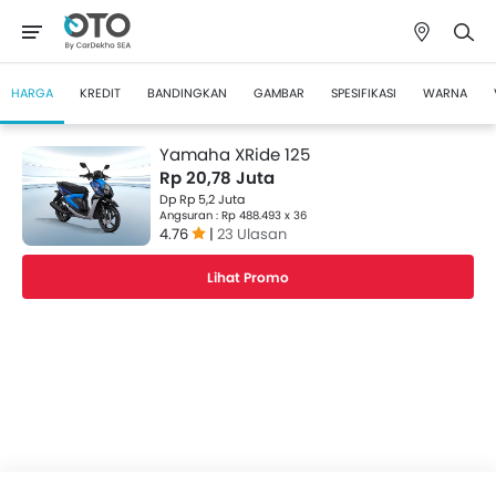
HARGA
KREDIT
BANDINGKAN
GAMBAR
SPESIFIKASI
WARNA
Yamaha XRide 125
Rp 20,78 Juta
Dp Rp 5,2 Juta
Angsuran : Rp 488.493 x 36
4.76
|
23 Ulasan
Lihat Promo