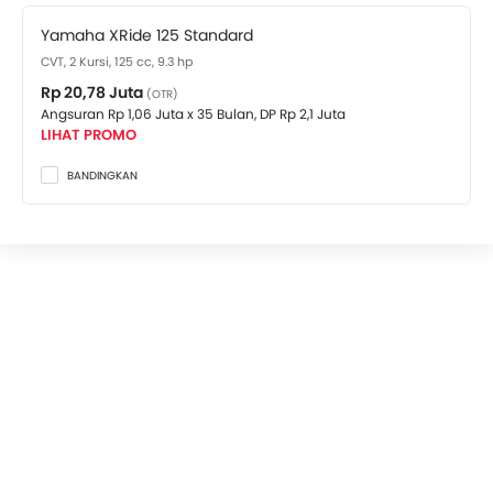
Yamaha XRide 125 yang tersedia di Indonesia. Lihat
Yamaha XRide 125 Standard
harganya di bawah ini.
CVT, 2 Kursi, 125 cc, 9.3 hp
Rp 20,78 Juta
(OTR)
Angsuran Rp 1,06 Juta x 35 Bulan,
DP Rp 2,1 Juta
LIHAT PROMO
BANDINGKAN