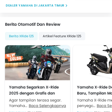
DEALER YAMAHA DI JAKARTA TIMUR
Berita Otomotif Dan Review
Berita XRide 125
Artikel Feature XRide 125
Yamaha Segarkan X-Ride
Yamaha X-Ride D
2025 dengan Grafis dan
Baru, Tampilan Ma
Warna Anyar
Agar tampilan terasa segar.
Yamaha X-Ride m
Yamaha Indonesia Motor
Baca Selengkapnya
penyegaran warna
Baca S
Manufacturing (YIMM)
November 2023. Ber