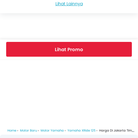
Lihat Lainnya
Yamaha XRide 125 Spesifikasi
Warna Yamaha XRide 125
Yamaha XRide 125 FAQs
Lihat Promo
Video Yamaha XRide 125
Brosur Yamaha XRide 125
Dealer Yamaha di jakarta-timur
Asuransi Motor
Home
Motor Baru
Motor Yamaha
Yamaha XRide 125
Harga Di Jakarta Timur