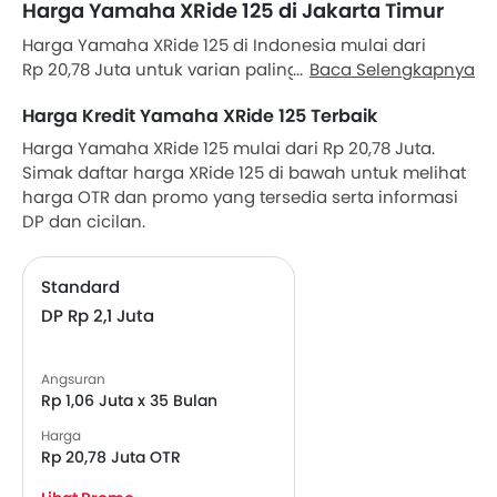
Harga Yamaha XRide 125 di Jakarta Timur
Harga Yamaha XRide 125 di Indonesia mulai dari
Rp 20,78 Juta untuk varian paling bawah. Lihat daftar
Baca Selengkapnya
harga lengkap Yamaha XRide 125 berdasarkan varian
Harga Kredit Yamaha XRide 125 Terbaik
lengkap dengan promo yang tersedia di bawah in.
Juga, Dapatkan harga terbaik dengan meminta
Harga Yamaha XRide 125 mulai dari Rp 20,78 Juta.
penawaran dari dealer resmi Yamaha.
Simak daftar harga XRide 125 di bawah untuk melihat
harga OTR dan promo yang tersedia serta informasi
DP dan cicilan.
Standard
DP Rp 2,1 Juta
Angsuran
Rp 1,06 Juta x 35 Bulan
Harga
Rp 20,78 Juta OTR