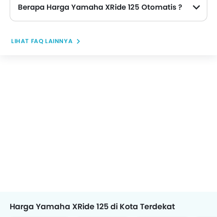
Berapa Harga Yamaha XRide 125 Otomatis ?
Tidak ada opsi otomatis yang tersedia di Yamaha XRide 125.
LIHAT FAQ LAINNYA
Harga Yamaha XRide 125 di Kota Terdekat