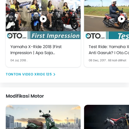
Yamaha X-Ride 2018 |First
Test Ride: Yamaha X
Impression | Apa Saja
Anti Gasruk? I Oto.
Perbedaannya? | OTO.com
04 Jul, 2018
.
08 Dec, 2017
.
68 kali dilihat
VIDEO XRIDE 125
Modifikasi Motor