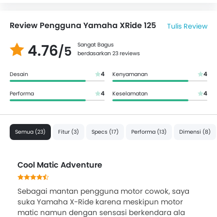
Review Pengguna Yamaha XRide 125
Tulis Review
4.76
Sangat Bagus
/5
berdasarkan 23 reviews
4
4
Desain
Kenyamanan
4
4
Performa
Keselamatan
Semua (23)
Fitur (3)
Specs (17)
Performa (13)
Dimensi (8)
Cool Matic Adventure
Sebagai mantan pengguna motor cowok, saya
suka Yamaha X-Ride karena meskipun motor
matic namun dengan sensasi berkendara ala