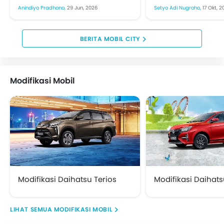
Honda City Hatchback dan
mendapatkan pen
Anindiyo Pradhono,
29 Jun, 2026
Setyo Adi Nugroho,
17 Okt, 2
Sedan. Langkah rombakan
Sekarang ditawar
besar menyasar sektor
satu varian denga
desain, penambahan
Rp399,9 juta on the.
BERITA MOBIL CITY
peranti...
Modifikasi Mobil
Modifikasi Daihatsu Terios
Modifikasi Daihats
MODIFIKASI MOBIL