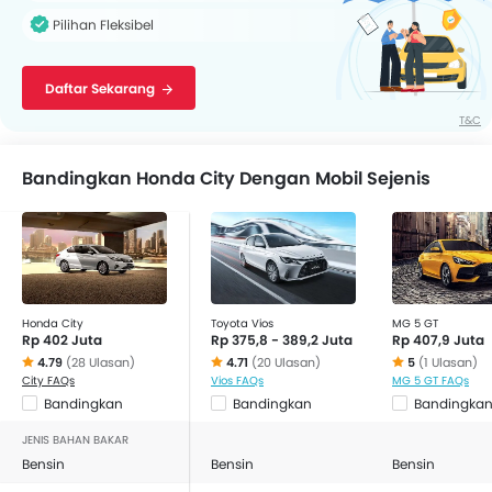
Pilihan Fleksibel
Daftar Sekarang
T&C
Bandingkan Honda City Dengan Mobil Sejenis
Honda City
Toyota Vios
MG 5 GT
Rp 402 Juta
Rp 375,8 - 389,2 Juta
Rp 407,9 Juta
4.79
(28 Ulasan)
4.71
(20 Ulasan)
5
(1 Ulasan)
City FAQs
Vios FAQs
MG 5 GT FAQs
Bandingkan
Bandingkan
Bandingka
JENIS BAHAN BAKAR
Bensin
Bensin
Bensin