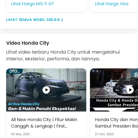
Harga MG 5 GT
Harga Vios
MOBIL SEDAN
Video Honda City
Lihat video terbaru Honda City untuk mengetahui
interior, eksterior, performa, dan lainnya.
All New Honda City | Fitur Makin
Honda City dan Ho
Canggih & Lengkap | First
Sambut Presiden Ba
Impression
03 Nov, 2021
.
27 Oct, 2020
.