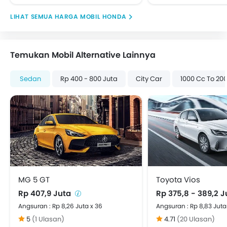
Cup Holder - belakang
HARGA MOBIL HONDA
Power Door Locks
Arm Rest Konsol Tengah
Hill-Start Assist Control
Temukan Mobil Alternative Lainnya
Rear Parking Sensors
Curtain Airbags
Sedan
Rp 400 - 800 Juta
City Car
1000 Cc To 20
ISOFIX Child Seat Mounts
Emergency Stop Signal
MG 5 GT
Toyota Vios
Rp 407,9 Juta
Rp 375,8 - 389,2 
Angsuran : Rp 8,26 Juta x 36
Angsuran : Rp 8,83 Juta
5
(1 Ulasan)
4.71
(20 Ulasan)