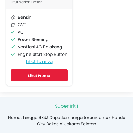
Fitur Varian Dasar
Bensin
CVT
AC
Power Steering
Ventilasi AC Belakang
Engine Start Stop Button
Lihat Lainnya
Lingkar kemudi Dengan Tombol Multi Fungsi
Radio AM/FM
Lihat Promo
Speaker depan
Speaker belakang
Sambungan Bluetooth
Soket USB
Super Irit !
Automatic Climate Control
Pembuka Bagasi
Hemat hingga 63%! Dapatkan harga terbaik untuk Honda
Power Window Depan
City Bekas di Jakarta Selatan
Power Window- Belakang