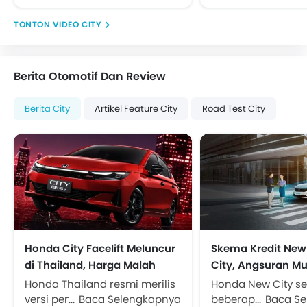
VIDEO CITY
Berita Otomotif Dan Review
Berita City
Artikel Feature City
Road Test City
Honda City Facelift Meluncur
Skema Kredit Ne
di Thailand, Harga Malah
City, Angsuran Mu
Turun dan Fitur Makin
Jutaan
Honda Thailand resmi merilis
Honda New City s
Melimpah
versi penyegaran untuk
Baca Selengkapnya
beberapa waktu la
Baca S