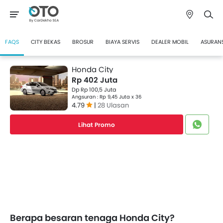
FAQS
CITY BEKAS
BROSUR
BIAYA SERVIS
DEALER MOBIL
ASURANS
Honda City
Rp 402 Juta
Dp Rp 100,5 Juta
Angsuran : Rp 9,45 Juta x 36
4.79
|
28 Ulasan
Lihat Promo
Berapa besaran tenaga Honda City?