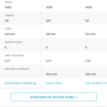
MESIN
1498
1496
1498
TENAGA
119
105
112
TORSI
145 Nm
138 Nm
150 Nm
TEMPAT DUDUK
5
5
5
JENIS TRANSMISI
CVT
CVT
CVT
GROUND CLEARANCE
-
160 mm
138 mm
Bandingkan Sekarang
City vs Vios
City vs MG 5 GT
BANDINGKAN SEJENIS MOBIL