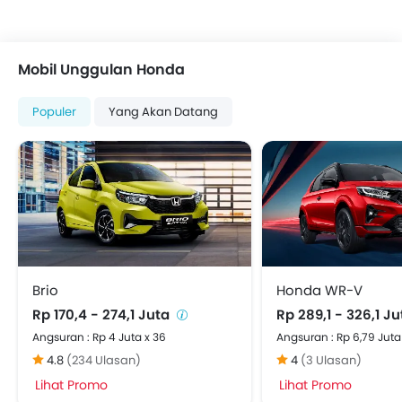
Lampu sein kaca Spion Luar
Odometer Digital
Pemanas
Mobil Unggulan Honda
Tachometer
Electronic Multi Tripmeter
Populer
Yang Akan Datang
Jam Digital
Kursi Pengemudi Dengan Penyesuai Ketinggian
Vehicle Stability Control System
Keyless Entry
Engine Check Warning
EBD (Electronic Brake Distribution)
Anti Theft Device
Kursi Lipat Belakang
Brio
Honda WR-V
Stir Berbalut kulit
Rp 170,4 - 274,1 Juta
Rp 289,1 - 326,1 J
Pengaturan kursi elektrik
Angsuran : Rp 4 Juta x 36
Angsuran : Rp 6,79 Juta
Steering Wheel Gearshift Paddle
4.8
(234 Ulasan)
4
(3 Ulasan)
Cruise control
Lihat Promo
Lihat Promo
Kamera Belakang