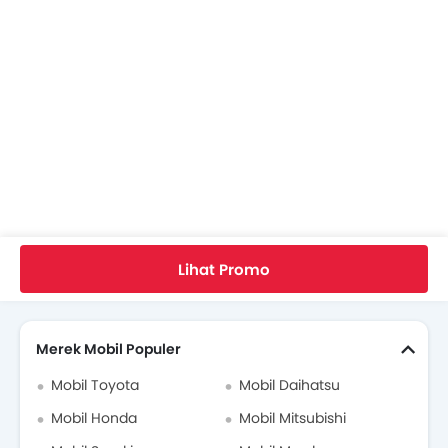
Video Honda City
Brosur Honda City
Biaya Servis Honda City
Dealer Honda di jakarta-selatan
Asuransi Mobil
Home
Mobil Baru
Honda Indonesia
City
FAQ Honda City
Berapa Besaran Tenaga Honda City?
Lihat Promo
Cari Mobil Lain
Merek Mobil Populer
Mobil Toyota
Mobil Daihatsu
Mobil Honda
Mobil Mitsubishi