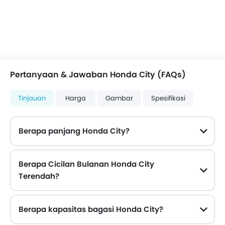
Pertanyaan & Jawaban Honda City (FAQs)
Tinjauan
Harga
Gambar
Spesifikasi
Berapa panjang Honda City?
Dimensi panjang Honda City adalah 4553 mm , lebarnya 1748 mm
Berapa Cicilan Bulanan Honda City
Terendah?
Cicilan bulanan terendah untuk Honda City dimulai dari Rp 9,45 Juta selama 36 bulan dengan DP Rp 100,5 Juta.
Berapa kapasitas bagasi Honda City?