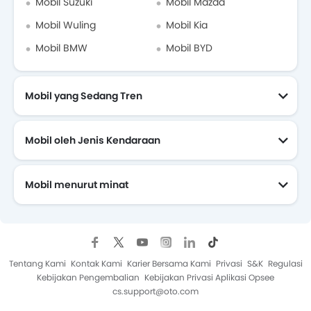
Mobil Suzuki
Mobil Mazda
Mobil Wuling
Mobil Kia
Mobil BMW
Mobil BYD
Mobil yang Sedang Tren
Mobil oleh Jenis Kendaraan
Mobil menurut minat
Mobil Yang Akan Datang
Tentang Kami
Kontak Kami
Karier Bersama Kami
Privasi
S&K
Regulasi
Kebijakan Pengembalian
Kebijakan Privasi Aplikasi Opsee
cs.support@oto.com