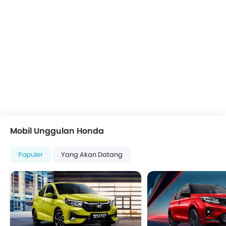
Adjustable Headlights
Kaca spion elektrik
Spion Lipat Elektrik
Defogger Kaca Belakang
Velg alloy
Antena Terpadu
Tinted Glass
Lampu sein kaca Spion Luar
Odometer Digital
Pemanas
Mobil Unggulan Honda
Tachometer
Electronic Multi Tripmeter
Populer
Yang Akan Datang
Jam Digital
Kursi Pengemudi Dengan Penyesuai Ketinggian
Vehicle Stability Control System
Keyless Entry
Engine Check Warning
EBD (Electronic Brake Distribution)