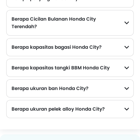
Dimensi panjang Honda City adalah 4553 mm , lebarnya 1748 mm
Berapa Cicilan Bulanan Honda City
Terendah?
Cicilan bulanan terendah untuk Honda City dimulai dari Rp 9,45 Juta selama 36 bulan dengan DP Rp 100,5 Juta.
Berapa kapasitas bagasi Honda City?
Berapa kapasitas tangki BBM Honda City
Berapa ukuran ban Honda City?
Berapa ukuran pelek alloy Honda City?