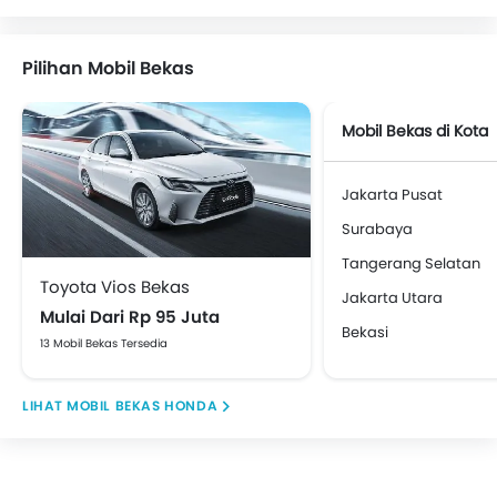
Sensor Parkir
Central Locking
Pilihan Mobil Bekas
Child Safety Locks
Kantong Udara Pengemudi
Mobil Bekas di Kota
Airbag Penumpang Depan
Airbag Samping Depan
Sabuk Pengaman Belakang
Jakarta Pusat
Sabuk Pengaman Depan dengan Penyesuai ketingg
Surabaya
Pengingat Pemakaian Sabuk Pengaman
Tangerang Selatan
Brake Assist
Toyota Vios Bekas
Crash Sensor
Jakarta Utara
Mulai Dari Rp 95 Juta
Alarm Mobil
Bekasi
13 Mobil Bekas Tersedia
Pengingat Pintu Terbuka
Pelindung Benturan Samping
MOBIL BEKAS HONDA
Pelindung Benturan Depan
Spion Tengah Lipat
Engine Immobilizer
Tanki Bahan Bakar Diletakkan di Tengah