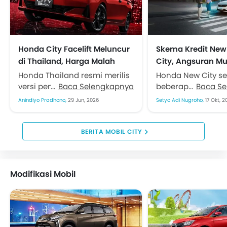
Honda City Facelift Meluncur
Skema Kredit Ne
di Thailand, Harga Malah
City, Angsuran Mu
Turun dan Fitur Makin
Jutaan
Honda Thailand resmi merilis
Honda New City s
Melimpah
versi penyegaran untuk
Baca Selengkapnya
beberapa waktu la
Baca S
Honda City Hatchback dan
mendapatkan pen
Anindiyo Pradhono,
29 Jun, 2026
Setyo Adi Nugroho,
17 Okt, 2
Sedan. Langkah rombakan
Sekarang ditawar
besar menyasar sektor
satu varian denga
desain, penambahan
Rp399,9 juta on the.
BERITA MOBIL CITY
peranti...
Modifikasi Mobil