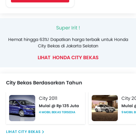
Speaker belakang
Sambungan Bluetooth
Soket USB
Super Irit !
Automatic Climate Control
Pembuka Bagasi
Hemat hingga 63%! Dapatkan harga terbaik untuk Honda
Power Window Depan
City Bekas di Jakarta Selatan
Power Window- Belakang
HONDA CITY BEKAS
Lampu Pengingat Jumlah Bahan Bakar
Adjustable Seats
Headrest Kursi Belakang
Arm Rest Belakang Tengah
City Bekas Berdasarkan Tahun
Lapisan berbahan kain
Pengaturan Posisi Stir
City 2011
City 2
Perintah Suara
Mulai @ Rp 135 Juta
Mulai @
Layar Sentuh
4 MOBIL BEKAS TERSEDIA
9 MOBIL 
Cup Holder - depan
Vanity Mirror
CITY BEKAS
Anti Lock Braking System