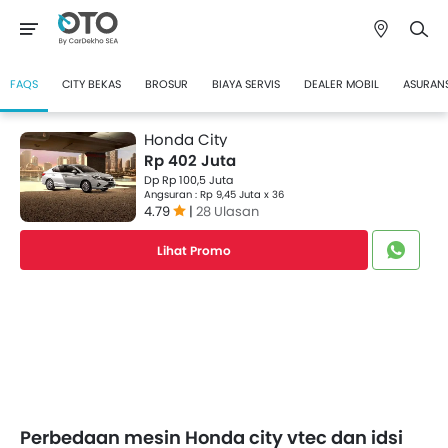
FAQS
CITY BEKAS
BROSUR
BIAYA SERVIS
DEALER MOBIL
ASURANS
Honda City
Rp 402 Juta
Dp Rp 100,5 Juta
Angsuran : Rp 9,45 Juta x 36
4.79
|
28 Ulasan
Lihat Promo
Perbedaan mesin Honda city vtec dan idsi