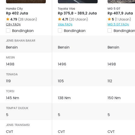
Honda City
Toyota Vios
MG 5 GT
Rp 402 Juta
Rp 375,8 - 389,2 Juta
Rp 407,9 Juta
4.79
(28 Ulasan)
4.71
(20 Ulasan)
5
(1 Ulasan)
City FAQs
Vios FAQs
MG 5 GT FAQs
Bandingkan
Bandingkan
Bandingka
JENIS BAHAN BAKAR
Bensin
Bensin
Bensin
MESIN
1498
1496
1498
TENAGA
119
105
112
TORSI
145 Nm
138 Nm
150 Nm
TEMPAT DUDUK
5
5
5
JENIS TRANSMISI
CVT
CVT
CVT