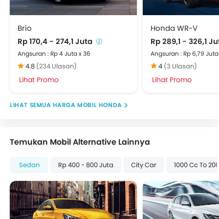
Anti Theft Device
Kursi Lipat Belakang
Brio
Honda WR-V
Stir Berbalut kulit
Rp 170,4 - 274,1 Juta
Rp 289,1 - 326,1 J
Pengaturan kursi elektrik
Angsuran : Rp 4 Juta x 36
Angsuran : Rp 6,79 Juta
Steering Wheel Gearshift Paddle
4.8
(234 Ulasan)
4
(3 Ulasan)
Cruise control
Lihat Promo
Lihat Promo
Kamera Belakang
Cup Holder - belakang
HARGA MOBIL HONDA
Power Door Locks
Arm Rest Konsol Tengah
Hill-Start Assist Control
Temukan Mobil Alternative Lainnya
Rear Parking Sensors
Curtain Airbags
Sedan
Rp 400 - 800 Juta
City Car
1000 Cc To 20
ISOFIX Child Seat Mounts
Emergency Stop Signal