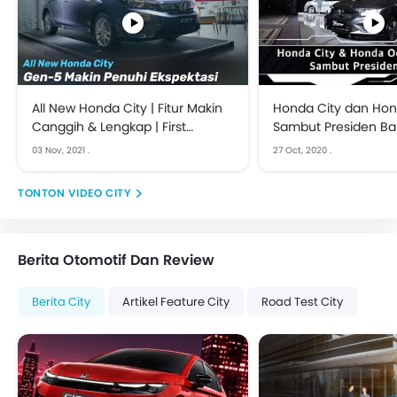
All New Honda City | Fitur Makin
Honda City dan Ho
Canggih & Lengkap | First
Sambut Presiden Ba
Impression
03 Nov, 2021
.
27 Oct, 2020
.
VIDEO CITY
Berita Otomotif Dan Review
Berita City
Artikel Feature City
Road Test City