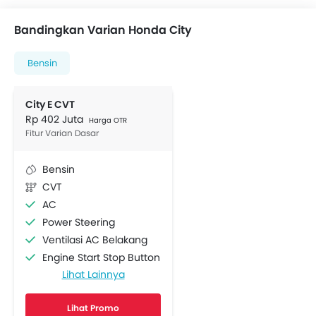
Bandingkan Varian Honda City
Bensin
City E CVT
Rp 402 Juta
Harga OTR
Fitur Varian Dasar
Bensin
CVT
AC
Power Steering
Ventilasi AC Belakang
Engine Start Stop Button
Lihat Lainnya
Lingkar kemudi Dengan Tombol Multi Fungsi
Radio AM/FM
Lihat Promo
Speaker depan