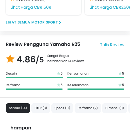
Harga CBR150R
Harga CBR250
MOTOR SPORT
Review Pengguna Yamaha R25
Tulis Review
4.86
Sangat Bagus
/5
berdasarkan 14 reviews
5
5
Desain
Kenyamanan
5
5
Performa
Keselamatan
Semua (14)
Fitur (3)
Specs (11)
Performa (7)
Dimensi (3)
harapan