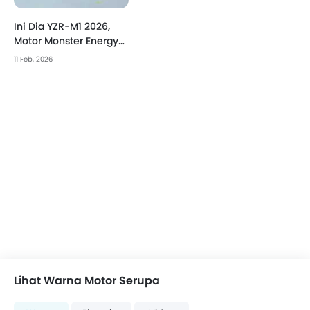
Ini Dia YZR-M1 2026,
Motor Monster Energy
Yamaha Untuk Balapan
11 Feb, 2026
MotoGP Musim 2026!
Lihat Warna Motor Serupa