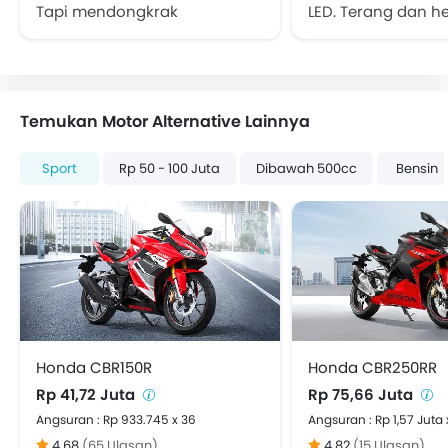
Tapi mendongkrak
LED. Terang dan h
penampilan.
Temukan Motor Alternative Lainnya
Sport
Rp 50 - 100 Juta
Dibawah 500cc
Bensin
Honda CBR150R
Honda CBR250RR
Rp 41,72 Juta
Rp 75,66 Juta
Angsuran : Rp 933.745 x 36
Angsuran : Rp 1,57 Juta 
4.68
(65 Ulasan)
4.82
(15 Ulasan)