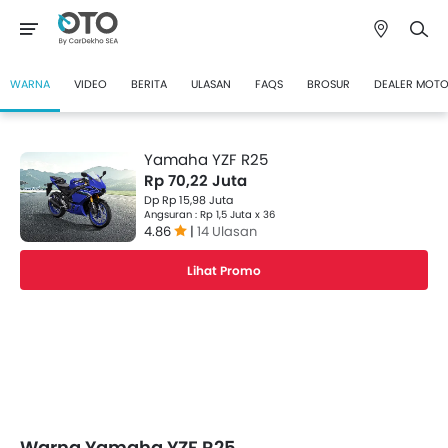
WARNA
VIDEO
BERITA
ULASAN
FAQS
BROSUR
DEALER MOT
Yamaha YZF R25
Rp 70,22 Juta
Dp Rp 15,98 Juta
Angsuran : Rp 1,5 Juta x 36
4.86
|
14 Ulasan
Lihat Promo
Warna Yamaha YZF R25