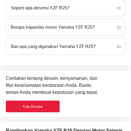
Seperti apa dimensi YZF R25?
Dimensi Yamaha YZF R25 adalah sebagai berikut - Tinggi: 1135 mm , Panjang: 2090 mm , Width: 720 mm .
Berapa kapasitas mesin Yamaha YZF R25?
Mesin Yamaha YZF R25 memiliki kapasitas 250 cc Inline 2 Cylinder, 4-Stroke, 4-Valve, Liquid-Cooled DOHC .
Ban apa yang digunakan Yamaha YZF R25?
Ceritakan tentang desain, kenyamanan, dan
fitur keselamatan kendaraan Anda. Bantu
teman Anda membuat keputusan yang tepat.
Tulis Review
Bandingkan Yamaha YZF R25 Dengan Motor Sejenis