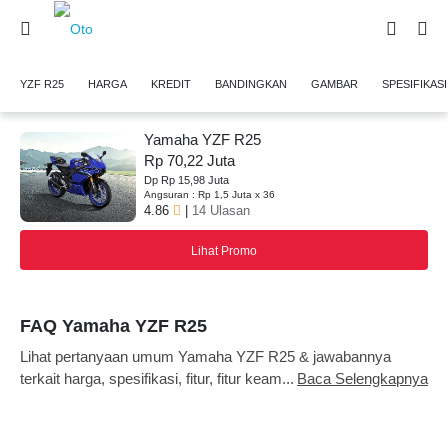
YZF R25
HARGA
KREDIT
BANDINGKAN
GAMBAR
SPESIFIKASI
Yamaha YZF R25
Rp 70,22 Juta
Dp Rp 15,98 Juta
Angsuran : Rp 1,5 Juta x 36
4.86
|
14 Ulasan
Lihat Promo
FAQ Yamaha YZF R25
Lihat pertanyaan umum Yamaha YZF R25 & jawabannya
terkait harga, spesifikasi, fitur, fitur keamanan, warna, interior
Baca Selengkapnya
dan eksterior di Oto Indonesia. Juga, dapatkan jawaban ahli
atas pertanyaan Anda dari tim penggemar mobil kami serta
umpan balik dari ribuan pembaca Oto