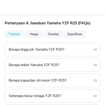
Pertanyaan & Jawaban Yamaha YZF R25 (FAQs)
Tinjauan
Harga
Gambar
Spesifikasi
Berapa tinggi jok Yamaha YZF R25?
Berapa bobot Yamaha YZF R25?
Berapa kapasitas oli mesin YZF R25?
Seberapa besar tenaga YZF R25?
Keluaran daya maksimum dari Yamaha YZF R25 adalah 35.5 hp dan torsi maksimum adalah 23.6 Nm .