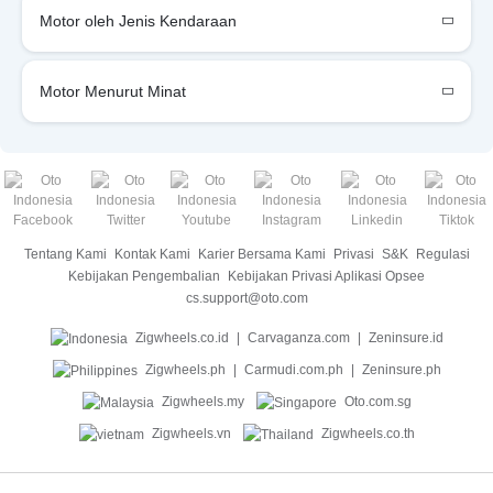
Motor oleh Jenis Kendaraan
Motor Menurut Minat
Tentang Kami
Kontak Kami
Karier Bersama Kami
Privasi
S&K
Regulasi
Kebijakan Pengembalian
Kebijakan Privasi Aplikasi Opsee
cs.support@oto.com
Zigwheels.co.id
Carvaganza.com
Zeninsure.id
Zigwheels.ph
Carmudi.com.ph
Zeninsure.ph
Zigwheels.my
Oto.com.sg
Zigwheels.vn
Zigwheels.co.th