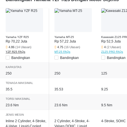
Yamaha YZF R25
Yamaha MT-25
Kawasaki Z125 PR
Rp 70,22 Juta
Rp 57,22 Juta
Rp 52,5 Juta
4.86
(14 Ulasan)
4.75
(16 Ulasan)
4
(2 Ulasan)
YZF R25 FAQs
MT-25 FAQs
Z125 PRO FAQs
Bandingkan
Bandingkan
Bandingkan
KAPASITAS
250
250
125
TENAGA MAKSIMAL
35.5
35.53
9.25
TORSI MAKSIMAL
23.6 Nm
23.6 Nm
9.5 Nm
JENIS MESIN
Inline 2 Cylinder, 4-Stroke,
2 Cylinder, 4-Stroke, 4-
4-Stroke, SOHC
4-Valve, Liquid-Cooled
Valves DOHC, Liquid