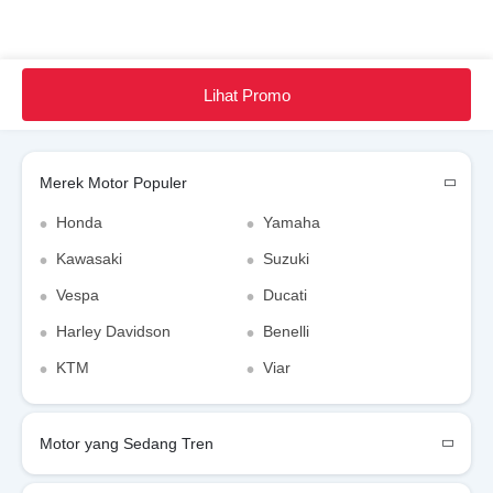
Warna Yamaha YZF R25
Home
Motor Baru
Motor Yamaha
Yamaha YZF R25
Faq
Lihat Promo
Video Yamaha YZF R25
Cari Motor Lain
Brosur Yamaha YZF R25
Merek Motor Populer
Dealer Yamaha di jakarta-selatan
Honda
Yamaha
Kawasaki
Suzuki
Asuransi Motor
Vespa
Ducati
Harley Davidson
Benelli
KTM
Viar
Motor yang Sedang Tren