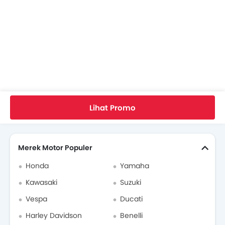
Warna Yamaha XSR 155
Yamaha XSR 155 FAQs
Video Yamaha XSR 155
Modifikasi Yamaha XSR 155
Home
Motor Baru
Motor Yamaha
Yamaha XSR 155
Review Pengguna
Lihat Promo
Dealer Yamaha di jakarta-selatan
Cari Motor Lain
Asuransi Motor
Merek Motor Populer
Honda
Yamaha
Kawasaki
Suzuki
Vespa
Ducati
Harley Davidson
Benelli