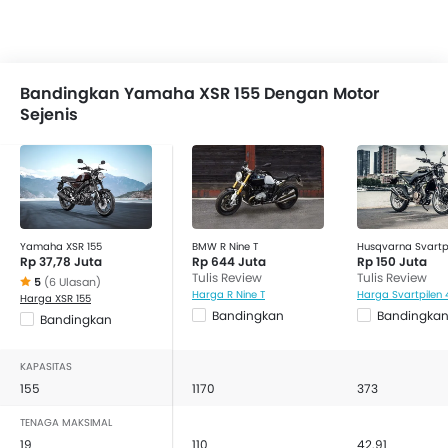
Bandingkan Yamaha XSR 155 Dengan Motor
Sejenis
Yamaha XSR 155
BMW R Nine T
Husqvarna Svartpi
Rp 37,78 Juta
Rp 644 Juta
Rp 150 Juta
Tulis Review
Tulis Review
5
(6 Ulasan)
Harga R Nine T
Harga Svartpilen 
Harga XSR 155
Bandingkan
Bandingka
Bandingkan
KAPASITAS
155
1170
373
TENAGA MAKSIMAL
19
110
42.91