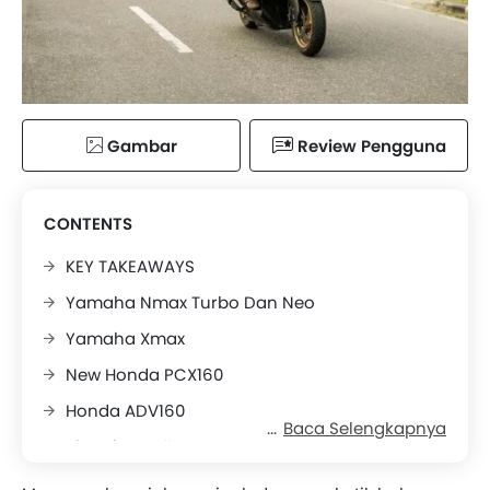
Gambar
Review Pengguna
CONTENTS
KEY TAKEAWAYS
Yamaha Nmax Turbo Dan Neo
Yamaha Xmax
New Honda PCX160
Honda ADV160
Baca Selengkapnya
Piaggio Medley S 150 I-Get ABS
Aprilia SR-GT200