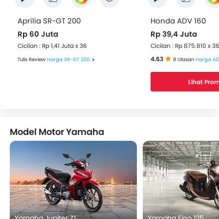
Aprilia SR-GT 200
Honda ADV 160
Rp 60 Juta
Rp 39,4 Juta
Cicilan : Rp 1,41 Juta x 36
Cicilan : Rp 875.810 x 3
4.63
Tulis Review
Harga SR-GT 200
8 Ulasan
Harga AD
Lihat Pro
Model Motor Yamaha
Yamaha Jupiter Z1
Yamaha Fino 125