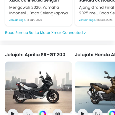
XMax Connected dengan
Jawara CustoMaxi
Varian Warna Baru
Biaya Modif Ditaks
Mengawali 2026, Yamaha
Ajang Grand Final
milliar
Indonesia melakukan
Baca Selengkapnya
2025 menjadi pa
Baca S
penyegaran pada jajaran
pembuktian kreati
Zenuar Yoga,
14 Jan, 2026
Zenuar Yoga,
26 Des, 2025
skutik premium Maxi. Kali ini,
modifikator Maxi 
PT Yamaha Indonesia Motor
seluruh Indonesia.
Berita Motor Xmax Connected
Mfg merilis varian...
The Dome Senayan.
Jelajahi Aprilia SR-GT 200
Jelajahi Honda A