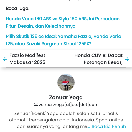
Baca juga:
Honda Vario 160 ABS vs Stylo 160 ABS, Ini Perbedaan
Fitur, Desain, dan Kelebihannya
Pilih Skutik 125 cc Ideal: Yamaha Fazzio, Honda Vario
125, atau Suzuki Burgman Street 125EX?
Fazzio Modifest
Honda CUV e: Dapat
Makassar 2025
Potongan Besar,
Lampiaskan Ekspresi
Harga Jadi Setara
dan Bakat Anak Muda
Honda Beat!
Zenuar Yoga
zenuar.yoga[at]oto[dot]com
Zenuar 'Bgenk' Yoga adalah salah satu jurnalis
otomotif berpengalaman di Indonesia. Spontanitas
dan suaranya yang lantang memberi warna
Baca Bio Penuh