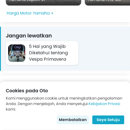
Harga Motor Yamaha
Jangan lewatkan
5 Hal yang Wajib
Diketahui tentang
Vespa Primavera
dan Sprint 180cc
Terbaru
Promo Yamaha Xmax Connected, DP &
Cicilan
Cookies pada Oto
Kami menggunakan cookie untuk meningkatkan pengalaman
Standard
Tech Max
Anda. Dengan menjelajah, Anda menyetujui
Kebijakan Privasi
kami.
DP Rp 6,3 Juta
DP Rp 7,6 Juta
Membatalkan
Saya Setuju
Angsuran
Angsuran