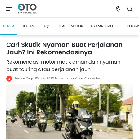
BERITA
ULASAN
FAQS
DEALER MOTOR
ASURANSI MOTOR
PENAW
Cari Skutik Nyaman Buat Perjalanan
Jauh? Ini Rekomendasinya
Rekomendasi motor matik aman dan nyaman
buat touring atau perjalanan jauh
Zenuar Yoga
09 Jun, 2025
For Yamaha Xmax Connected
Z