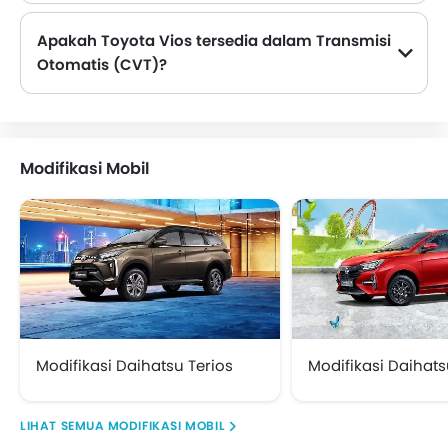
Apakah Toyota Vios tersedia dalam Transmisi
Otomatis (CVT)?
Ya, Vios tersedia dalam transmisi otomatis(CVT). Varian transmisi CVT adalah: 1.5L G CVT and 1.5L G TSS CVT.
Modifikasi Mobil
Modifikasi Daihatsu Terios
Modifikasi Daihats
MODIFIKASI MOBIL