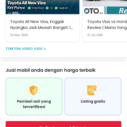
Toyota All New Vios, Enggak
Toyota Vios vs Honda
Nyangka Jadi Mewah Banget! |
Review | Mana Yang 
First Drive
OTO.com
03 Nov, 2022
.
27 Jul, 2018
.
VIDEO VIOS
Jual mobil anda dengan harga terbaik
Pembeli asli yang
Listing gratis
terverifikasi