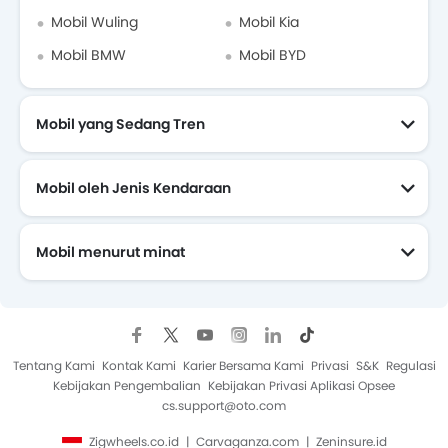
Mobil Wuling
Mobil Kia
Mobil BMW
Mobil BYD
Mobil yang Sedang Tren
Mobil oleh Jenis Kendaraan
Mobil menurut minat
Mobil Yang Akan Datang
Tentang Kami
Kontak Kami
Karier Bersama Kami
Privasi
S&K
Regulasi
Kebijakan Pengembalian
Kebijakan Privasi Aplikasi Opsee
cs.support@oto.com
Zigwheels.co.id
Carvaganza.com
Zeninsure.id