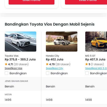
Speaker belakang
Sambungan Bluetooth
Soket USB
Automatic Climate Control
Bandingkan Toyota Vios Dengan Mobil Sejenis
Air Quality Control
Power Window Depan
Lampu Pengingat Jumlah Bahan Bakar
Adjustable Seats
Headrest Kursi Belakang
Lapisan berbahan kain
Toyota Vios
Honda City
MG 5 GT
Rp 375,8 - 389,2 Juta
Rp 402 Juta
Rp 407,9 Juta
Pengaturan Posisi Stir
4.71
(20 Ulasan)
4.79
(28 Ulasan)
5
(1 Ulasan)
Layar Sentuh
Spesifikasi Vios
Spesifikasi City
Spesifikasi MG 5 G
Cup Holder - depan
Bandingkan
Bandingkan
Bandingka
Bottle Holder
JENIS BAHAN BAKAR
Anti Lock Braking System
Bensin
Bensin
Bensin
Sensor Parkir
MESIN
Central Locking
1496
1498
1498
Child Safety Locks