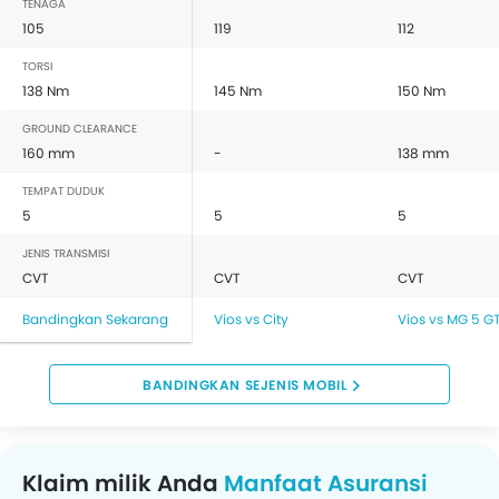
Kantong Udara Pengemudi
TENAGA
105
119
112
Airbag Penumpang Depan
Sabuk Pengaman Belakang
TORSI
Pengingat Pemakaian Sabuk Pengaman
138 Nm
145 Nm
150 Nm
Crash Sensor
GROUND CLEARANCE
Pengingat Pintu Terbuka
160 mm
-
138 mm
Pelindung Benturan Samping
TEMPAT DUDUK
Pelindung Benturan Depan
5
5
5
Engine Immobilizer
JENIS TRANSMISI
Tanki Bahan Bakar Diletakkan di Tengah
CVT
CVT
CVT
Kontrol Traksi
Adjustable Headlights
Bandingkan Sekarang
Vios vs City
Vios vs MG 5 G
Kaca spion elektrik
Spion Lipat Elektrik
BANDINGKAN SEJENIS MOBIL
Velg alloy
Antena Terpadu
Lampu sein kaca Spion Luar
Klaim milik Anda
Odometer Digital
Manfaat Asuransi