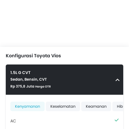
Konfigurasi Toyota Vios
1.5L G CVT
Sedan, Bensin, CVT
Rp 375,8 Juta
Harga OTR
Kenyamanan
Keselamatan
Keamanan
Hibur
AC