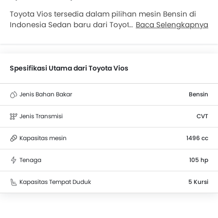
Toyota Vios tersedia dalam pilihan mesin Bensin di
Indonesia Sedan baru dari Toyota hadir dalam 2
Baca Selengkapnya
varian. Bicara soal spesifikasi mesin Toyota Vios, ini
ditenagai dua pilihan mesin Bensin berkapasitas 1496
cc. Vios tersedia dengan transmisi CVT tergantung
variannya. Vios adalah Sedan 5 seater dengan
Spesifikasi Utama dari Toyota Vios
panjang 4425 mm, lebar 1740 mm, wheelbase 2620
mm. serta ground clearance 160 mm.
Jenis Bahan Bakar
Bensin
Jenis Transmisi
CVT
Kapasitas mesin
1496 cc
Tenaga
105 hp
Kapasitas Tempat Duduk
5 Kursi