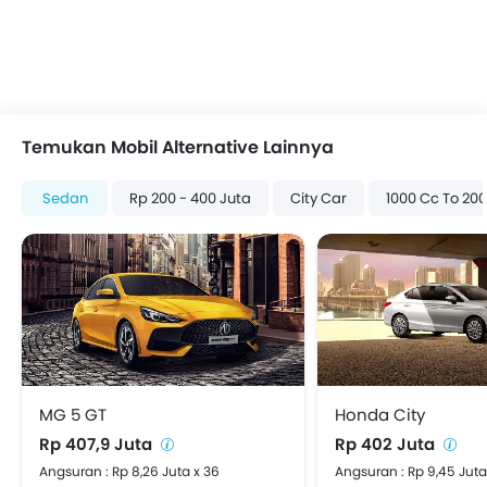
Blind Spot monitor
Rear Cross Traffic Alert
Sun Visors
Front Parking Sensors
Temukan Mobil Alternative Lainnya
Sedan
Rp 200 - 400 Juta
City Car
1000 Cc To 20
MG 5 GT
Honda City
Rp 407,9 Juta
Rp 402 Juta
Angsuran : Rp 8,26 Juta x 36
Angsuran : Rp 9,45 Juta