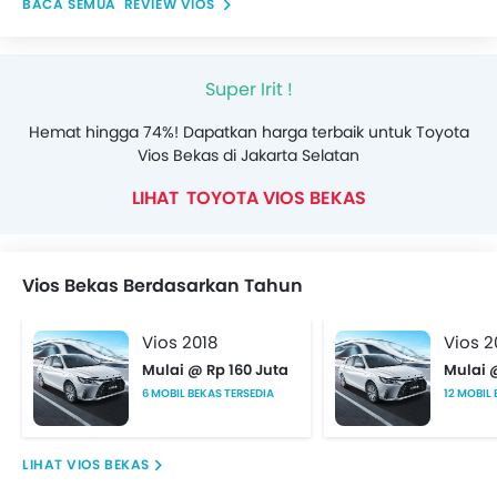
REVIEW VIOS
Super Irit !
Hemat hingga 74%! Dapatkan harga terbaik untuk Toyota
Vios Bekas di Jakarta Selatan
TOYOTA VIOS BEKAS
Vios Bekas Berdasarkan Tahun
Vios 2018
Vios 2
Mulai @ Rp 160 Juta
Mulai 
6 MOBIL BEKAS TERSEDIA
12 MOBIL
VIOS BEKAS