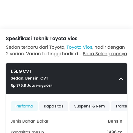
Spesifikasi Teknik Toyota Vios
Sedan terbaru dari Toyota,
Toyota Vios
, hadir dengan
2 varian. Varian tertinggi hadir dengan mesin Bensin
Baca Selengkapnya
1496 cc, yang mampu menghasilkan tenaga hingga
105 hp dan torsi puncak 138 Nm.
Vios 1.5L G TSS CVT
1.5L G CVT
berkapasitas 5-penupang dibekali juga dengan
Sedan, Bensin, CVT
transmisi Variable Speed CVT. Sistem keamanannya
Rp 375,8 Juta
dibekali Central Locking & Power Door Locks.
Harga OTR
Performa
Kapasitas
Suspensi & Rem
Transmis
Jenis Bahan Bakar
Bensin
Kapasitas mesin
1496 cc