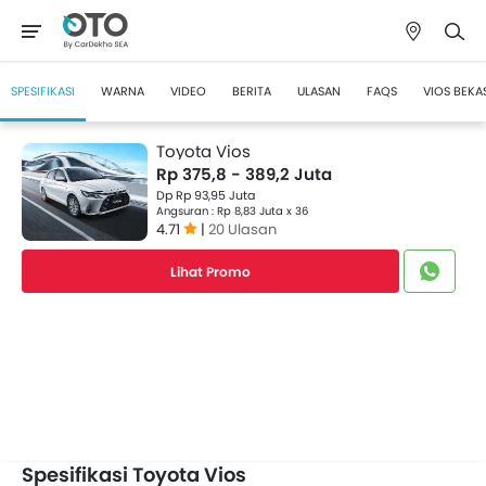
SPESIFIKASI
WARNA
VIDEO
BERITA
ULASAN
FAQS
VIOS BEKA
Toyota Vios
Rp 375,8 - 389,2 Juta
Dp Rp 93,95 Juta
Angsuran : Rp 8,83 Juta x 36
4.71
|
20 Ulasan
Lihat Promo
Spesifikasi Toyota Vios