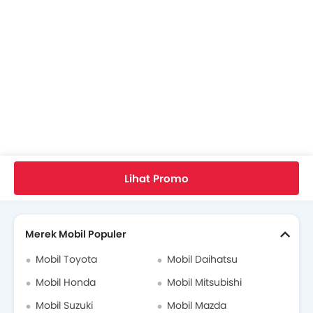
Video Toyota Vios
Brosur Toyota Vios
Biaya Servis Toyota Vios
Dealer Toyota di jakarta-selatan
Asuransi Mobil
Home
Mobil Baru
Mobil Toyota
Toyota Vios
Spesifikasi
Lihat Promo
Cari Mobil Lain
Merek Mobil Populer
Mobil Toyota
Mobil Daihatsu
Mobil Honda
Mobil Mitsubishi
Mobil Suzuki
Mobil Mazda