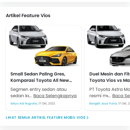
Artikel Feature Vios
Small Sedan Paling Gres,
Duel Mesin dan Fit
Komparasi Toyota All New
Toyota Vios vs Ma
Vios Lawan MG 5 GT
Sedan, Mana yang
Segmen entry sedan atau
PT Toyota Astra M
Dibeli?
sedan kecil semakin semarak
Baca Selengkapnya
resmi meluncurka
Baca S
dengan kedatangan All New
terbaru all new To
Setyo Adi Nugroho,
17 Okt, 2022
Bangkit Jaya Putra,
17 Okt, 
Vios. Meski diakui oleh Toyota
beberapa waktu la
pasar sedan tidak...
yang bertarung di..
ARTIKEL FEATURE MOBIL VIOS