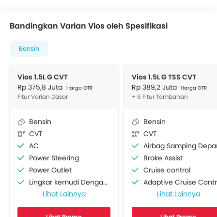
Bandingkan Varian Vios oleh Spesifikasi
Bensin
Vios 1.5L G CVT
Vios 1.5L G TSS CVT
Rp 375,8 Juta
Rp 389,2 Juta
Harga OTR
Harga OTR
Fitur Varian Dasar
+ 6 Fitur Tambahan
Bensin
Bensin
CVT
CVT
AC
Airbag Samping Depa
Power Steering
Brake Assist
Power Outlet
Cruise control
Lingkar kemudi Dengan Tombol Multi Fungsi
Adaptive Cruise Contr
Lihat Lainnya
Lihat Lainnya
Radio AM/FM
Curtain Airbags
Speaker depan
Lane Departure Warning Syst
Lihat Promo
Lihat Promo