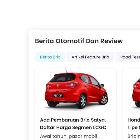
Berita Otomotif Dan Review
Berita Brio
Artikel Feature Brio
Road Test
Ada Pembaruan Brio Satya,
Hond
Daftar Harga Segmen LCGC
Tipe
di Awal Tahun Terkoreksi
Terj
Awal tahun, pasar mobil
Brio