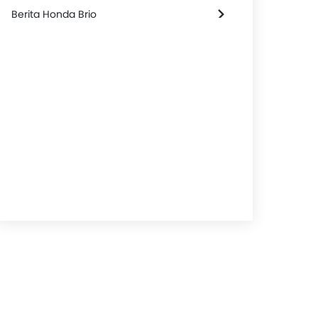
Berita Honda Brio
Honda Brio Spesifikasi
5
Service Center
5
Pengalaman Membeli Mobil
4.6
Komparasi Kendaraan
Warna Honda Brio
Review Honda Brio
Honda Brio FAQs
Brio Bekas
Video Honda Brio
Brosur Honda Brio
Modifikasi Honda Brio