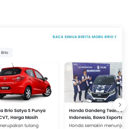
BERITA MOBIL BRIO
 Brio
a Brio Satya S Punya
Honda Gandeng Team Liqu
 CVT, Harga Masih
Indonesia, Bawa Esports ke
angkau
Dunia Otomotif
 merupakan tulang
Honda semakin menunjukk