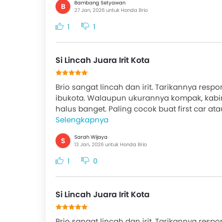
Bambang Setyawan
B
27 Jan, 2026 untuk Honda Brio
1
1
Si Lincah Juara Irit Kota
Brio sangat lincah dan irit. Tarikannya resp
ibukota. Walaupun ukurannya kompak, kabin
halus banget. Paling cocok buat first car ata
Selengkapnya
Sarah Wijaya
S
13 Jan, 2026 untuk Honda Brio
1
0
Si Lincah Juara Irit Kota
Brio sangat lincah dan irit. Tarikannya resp