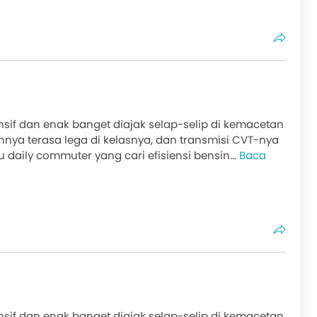
onsif dan enak banget diajak selap-selip di kemacetan
nya terasa lega di kelasnya, dan transmisi CVT-nya
u daily commuter yang cari efisiensi bensin...
Baca
onsif dan enak banget diajak selap-selip di kemacetan