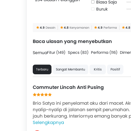
Biasa Saja
Buruk
4.9
Desain
4.8
Kenyamanan
4.9
Performa
4.8
Baca ulasan yang menyebutkan
Semua
Fitur (149)
Specs (83)
Performa (116)
Dimen
Terbaru
Sangat Membantu
Kritis
Positif
Commuter Lincah Anti Pusing
Brio Satya ini penyelamat aku dari macet. A
nyalip-nyalip di jalanan sempit perumahan. 
jauh berkurang. Interiornya emang banyak pl
Selengkapnya