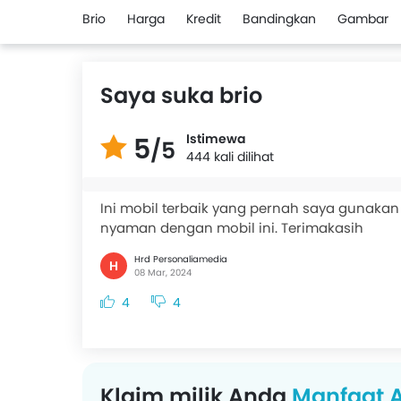
Brio
Harga
Kredit
Bandingkan
Gambar
Saya suka brio
Istimewa
5
/5
444 kali dilihat
Ini mobil terbaik yang pernah saya gunakan
nyaman dengan mobil ini. Terimakasih
Hrd Personaliamedia
H
08 Mar, 2024
4
4
Klaim milik Anda
Manfaat A