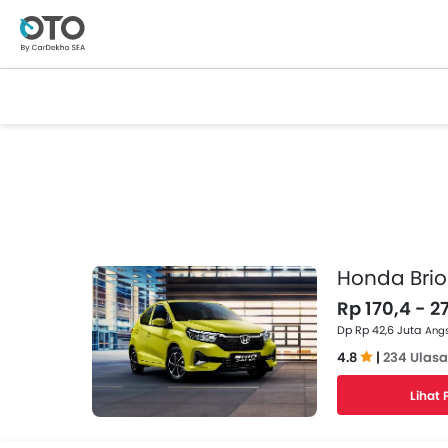
Honda Brio
Rp 170,4 - 2
Dp Rp 42,6 Juta
Angs
4.8
|
234 Ulas
Lihat