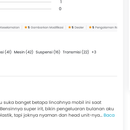
1
0
Keselamatan
5
Gambarkan Modifikasi
5
Dealer
5
Pengalaman Road Trip
si (41)
Mesin (42)
Suspensi (16)
Transmisi (22)
+3
ku suka banget betapa lincahnya mobil ini saat
Bensinnya super irit, bikin pengeluaran bulanan aku
astik, tapi joknya nyaman dan head unit-nya...
Baca