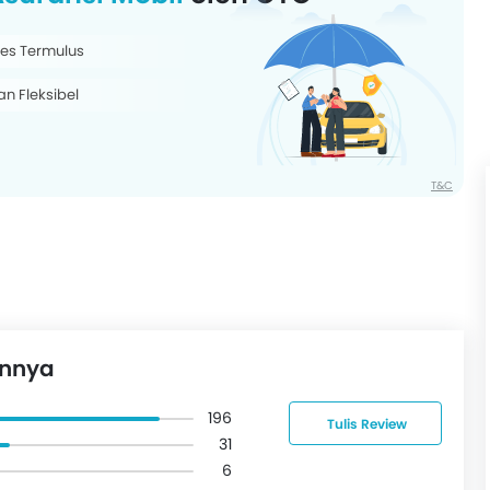
es Termulus
han Fleksibel
T&C
innya
196
Tulis Review
31
6