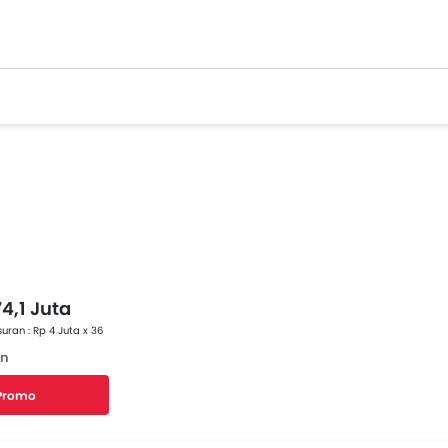
74,1 Juta
uran : Rp 4 Juta x 36
an
 Promo