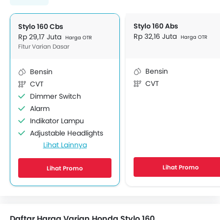
Stylo 160 Abs
Stylo 160 Cbs
Rp 32,16 Juta
Rp 29,17 Juta
Harga OTR
Harga OTR
Fitur Varian Dasar
Bensin
Bensin
CVT
CVT
Dimmer Switch
Alarm
Indikator Lampu
Adjustable Headlights
Lihat Lainnya
ABS
Engine Check Warning
Lihat Promo
Lihat Promo
Layar Display
Indikator Penggantian Oli
Reflektor samping
Daftar Harga Varian Honda Stylo 160