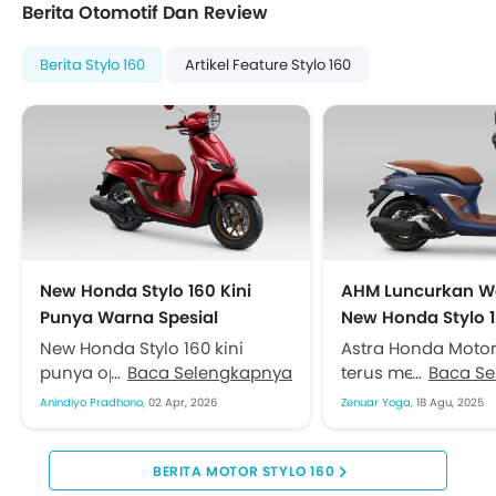
Berita Otomotif Dan Review
Berita Stylo 160
Artikel Feature Stylo 160
New Honda Stylo 160 Kini
AHM Luncurkan W
Punya Warna Spesial
New Honda Stylo 1
Burgundy
Lebih Mewah dan 
New Honda Stylo 160 kini
Astra Honda Moto
punya opsi tampilan lebih
Baca Selengkapnya
terus memperkaya
Baca S
berani. PT Astra Honda Motor
bagi konsumen di 
Anindiyo Pradhono,
02 Apr, 2026
Zenuar Yoga,
18 Agu, 2025
(AHM) menghadirkan warna
Kini, skuter matik (
Special Burgundy pada...
premium berdesa
klasik...
BERITA MOTOR STYLO 160