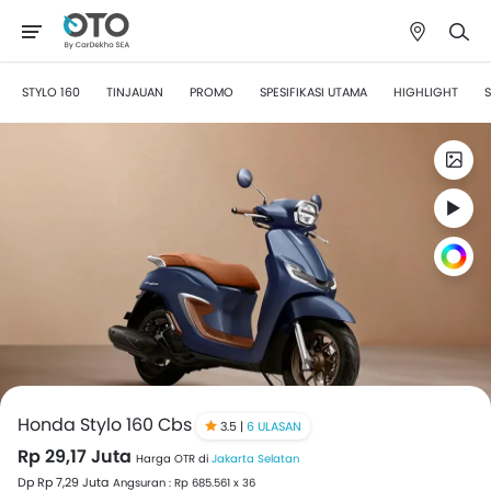
STYLO 160
TINJAUAN
PROMO
SPESIFIKASI UTAMA
HIGHLIGHT
S
Honda Stylo 160 Cbs
3.5 |
6 ULASAN
Rp 29,17 Juta
Harga OTR di
Jakarta Selatan
Dp Rp 7,29 Juta
Angsuran : Rp 685.561 x 36