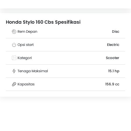
gearbox. Rem depan menggunakan Disc , sedangkan
di belakang Drum . Lebih dari 6 pengguna telah
memberikan penilaian untuk Stylo 160 Cbs
Honda Stylo 160 Cbs Spesifikasi
berdasarkan fitur, jarak tempuh, kenyamanan tempat
duduk dan kinerja mesin. Kompetitor terdekat Stylo
Rem Depan
Disc
160 Cbs adalah Scoopy Stylish, Vario 125 Street, Satria
F150 Black Predator dan Racing King 150i Standard.
Opsi start
Electric
Cicilan bulanan terendah dimulai dari Rp 3,6 Juta
(selama 35 bulan).
Kategori
Scooter
Tenaga Maksimal
15.1 hp
Kapasitas
156.9 cc