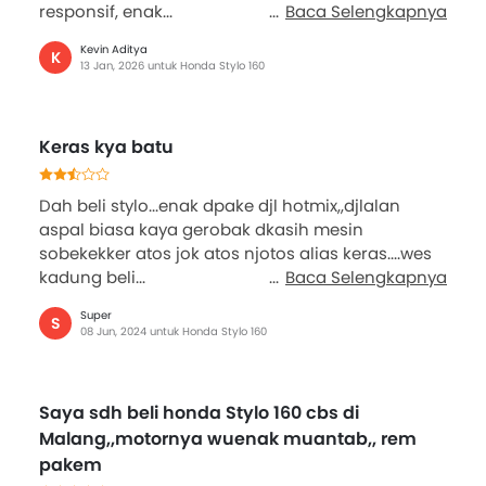
responsif, enak...
Baca Selengkapnya
Kevin Aditya
K
13 Jan, 2026 untuk Honda Stylo 160
Keras kya batu
Dah beli stylo...enak dpake djl hotmix,,djlalan
aspal biasa kaya gerobak dkasih mesin
sobekekker atos jok atos njotos alias keras....wes
kadung beli...
Baca Selengkapnya
Super
S
08 Jun, 2024 untuk Honda Stylo 160
Saya sdh beli honda Stylo 160 cbs di
Malang,,motornya wuenak muantab,, rem
pakem