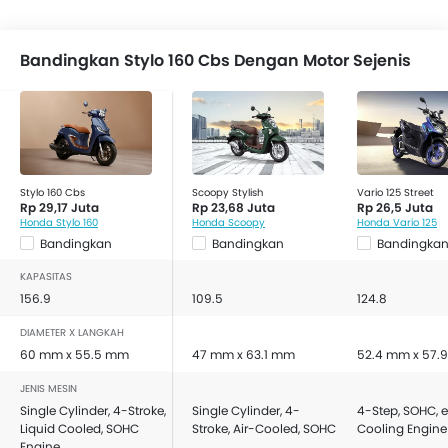
Bandingkan Stylo 160 Cbs Dengan Motor Sejenis
Stylo 160 Cbs
Scoopy Stylish
Vario 125 Street
Rp 29,17 Juta
Rp 23,68 Juta
Rp 26,5 Juta
Honda Stylo 160
Honda Scoopy
Honda Vario 125
Bandingkan
Bandingkan
Bandingka
KAPASITAS
156.9
109.5
124.8
DIAMETER X LANGKAH
60 mm x 55.5 mm
47 mm x 63.1 mm
52.4 mm x 57.
JENIS MESIN
Single Cylinder, 4-Stroke,
Single Cylinder, 4-
4-Step, SOHC, e
Liquid Cooled, SOHC
Stroke, Air-Cooled, SOHC
Cooling Engine
Engine