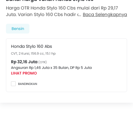
Harga OTR Honda Stylo 160 Cbs mulai dari Rp 29,17
Juta. Varian Stylo 160 Cbs hadir dengan mesin Bensin
Baca Selengkapnya
156.9 cc, yang mampu menghasilkan tenaga hingga
15.1 hp dan torsi puncak 13.8 Nm . Stylo 160 Cbs
Bensin
berkapasitas 2 Kursi penupang dibekali juga dengan
transmisi Variable Kecepatan CVT . Cek Varian Lain
Honda Stylo 160 Abs
dari
Honda Stylo 160
. Harga di bawah:
CVT, 2 Kursi, 156.9 cc, 15.1 hp
Rp 32,16 Juta
(OTR)
Angsuran Rp 1,46 Juta x 35 Bulan,
DP Rp 5 Juta
LIHAT PROMO
BANDINGKAN