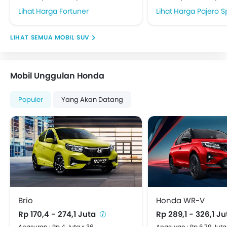
Pelindung Benturan Depan
Harga Fortuner
Harga Pajero S
Spion Tengah Lipat
Engine Immobilizer
MOBIL SUV
Tanki Bahan Bakar Diletakkan di Tengah
Adjustable Headlights
Kaca spion elektrik
Mobil Unggulan Honda
Spion Lipat Elektrik
Defogger Kaca Belakang
Populer
Yang Akan Datang
Velg alloy
Antena Terpadu
Lampu sein kaca Spion Luar
Odometer Digital
Pemanas
Tachometer
Electronic Multi Tripmeter
Jam Digital
Brio
Honda WR-V
Kursi Pengemudi Dengan Penyesuai Ketinggian
Rp 170,4 - 274,1 Juta
Rp 289,1 - 326,1 J
Vehicle Stability Control System
Angsuran : Rp 4 Juta x 36
Angsuran : Rp 6,79 Juta