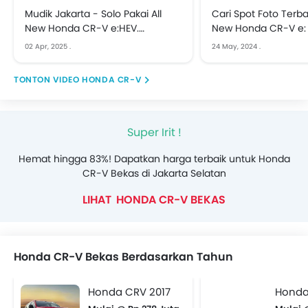
Mudik Jakarta - Solo Pakai All
Cari Spot Foto Terba
New Honda CR-V e:HEV.
New Honda CR-V e: 
Performa Jempolan, Iritnya
Hampir 1.500 KM
02 Apr, 2025
.
24 May, 2024
.
Juara!
VIDEO HONDA CR-V
Super Irit !
Hemat hingga 83%! Dapatkan harga terbaik untuk Honda
CR-V Bekas di Jakarta Selatan
HONDA CR-V BEKAS
Honda CR-V Bekas Berdasarkan Tahun
Honda CRV 2017
Honda