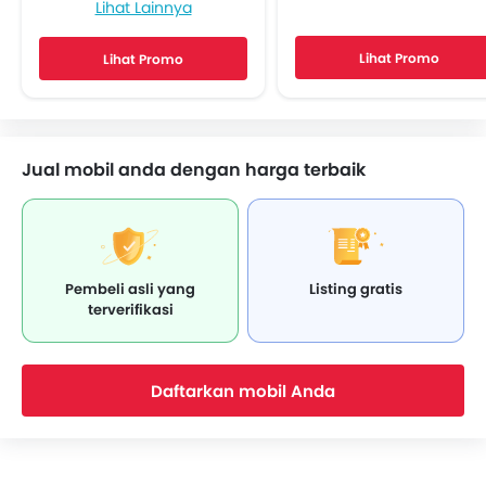
Lihat Lainnya
Power Outlet
Lingkar kemudi Dengan Tombol Multi Fungsi
Lihat Promo
Lihat Promo
Radio AM/FM
Speaker depan
Speaker belakang
Sambungan Bluetooth
Jual mobil anda dengan harga terbaik
Soket USB
Automatic Climate Control
Power Window Depan
Power Window- Belakang
Lampu Pengingat Jumlah Bahan Bakar
Pembeli asli yang
Listing gratis
Adjustable Seats
terverifikasi
Headrest Kursi Belakang
Arm Rest Belakang Tengah
Pengaturan Posisi Stir
Daftarkan mobil Anda
Perintah Suara
Layar Sentuh
Cup Holder - depan