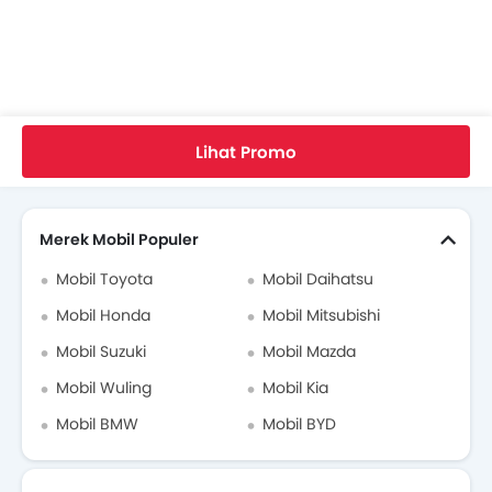
Review Honda CRV
Honda CR-V FAQs
Honda CRV Bekas
Home
Mobil Baru
Honda Indonesia
CR-V
Review Honda CR-V
Do You Need An Comfort And Classy Car?
Lihat Promo
Video Honda CR-V
Cari Mobil Lain
Brosur Honda CR-V
Merek Mobil Populer
Mobil Toyota
Mobil Daihatsu
Dealer Honda di jakarta-selatan
Mobil Honda
Mobil Mitsubishi
Asuransi Mobil
Mobil Suzuki
Mobil Mazda
Mobil Wuling
Mobil Kia
Mobil BMW
Mobil BYD