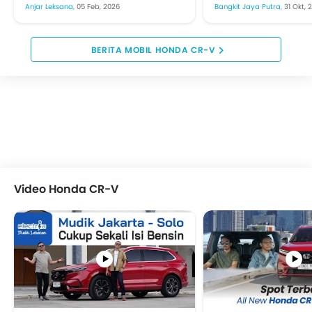
SUV hybrid. Honda Prospect
satu model yang 
Anjar Leksana,
05 Feb, 2026
Bangkit Jaya Putra,
31 Okt, 
Motor (HPM) merilis New
perhatian pengunj
Honda CR-V e:HEV di
pameran otomotif
Indonesia International
Mobility...
BERITA MOBIL HONDA CR-V
Motor...
Video Honda CR-V