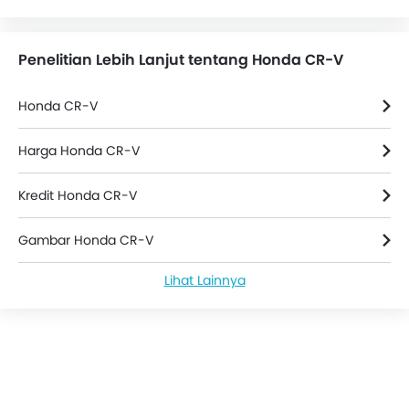
Downhill Assist Control
Wireless Charger
Penelitian Lebih Lanjut tentang Honda CR-V
Adjustable Headrest
Rear Parking Sensors
Honda CR-V
Speed Sensing Door Locks
Curtain Airbags
Harga Honda CR-V
ISOFIX Child Seat Mounts
Sun Visors
Kredit Honda CR-V
Knee Airbags
Apple Carplay/Android Auto
Gambar Honda CR-V
Front Parking Sensors
Lihat Lainnya
Berita Honda CR-V
Honda CR-V Spesifikasi
Warna Honda CR-V