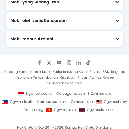
Mobil yang Sedang Tren
Mobil oleh Jenis Kendaraan
Mobil menurut minat
Mobil Yang Akan Datang
Tentang Kami
Kontak Kami
Karier Bersama Kami
Privasi
S&K
Regulasi
Kebijakan Pengembalian
Kebijakan Privasi Aplikasi Opsee
cs.support@oto.com
Zigwheels.co.id
Carvaganza.com
Zeninsure.id
Zigwheels.ph
Carmudi.com.ph
Zeninsure.ph
Zigwheels.my
Oto.com.sg
Zigwheels.vn
Zigwheels.co.th
Hak Cipta © Oto 2014-2026. Semua Hak Cipta Dilindungi.