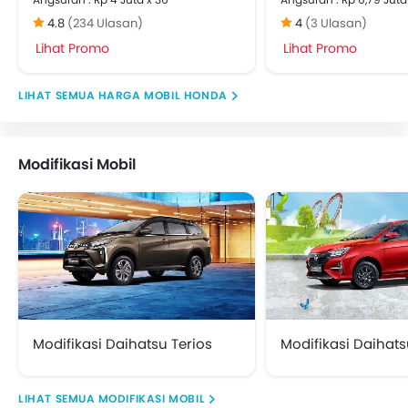
Keyless Entry
4.8
(234 Ulasan)
4
(3 Ulasan)
Engine Check Warning
Lihat Promo
Lihat Promo
EBD (Electronic Brake Distribution)
Anti Theft Device
HARGA MOBIL HONDA
Sistem Navigasi
Kursi Lipat Belakang
Stir Berbalut kulit
Modifikasi Mobil
Lampu Kabut Belakang
Lampu baca
Sunroof
Wiper Kaca Belakang
Steering Wheel Gearshift Paddle
Kamera Belakang
Cup Holder - belakang
Pengukur Tekanan Ban
Modifikasi Daihatsu Terios
Modifikasi Daihats
Power Door Locks
Arm Rest Konsol Tengah
Hill-Start Assist Control
MODIFIKASI MOBIL