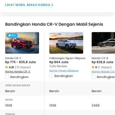
MOBIL BEKAS HONDA
Bandingkan Honda CR-V Dengan Mobil Sejenis
HEV
Honda CR-V
Volkswagen Tiguan Allspace
Mazda CX-8
Rp 775 - 825,8 Juta
Rp 864 Juta
Rp 828,8 Juta
Tulis Review
4.81
(72 Ulasan)
5
(1 Ulasan)
Harga Tiguan Allspace
Harga Honda CR-V
Harga Mazda CX
Bandingkan
Bandingkan
Bandingka
JENIS BAHAN BAKAR
Bensin
Bensin
Bensin
MESIN
1998
1398
2488
TENAGA