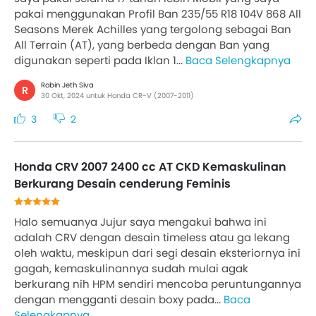
pakai menggunakan Profil Ban 235/55 R18 104V 868 All
Seasons Merek Achilles yang tergolong sebagai Ban
All Terrain (AT), yang berbeda dengan Ban yang
digunakan seperti pada Iklan 1...
Baca Selengkapnya
Robin Jeth Siva
R
30 Okt, 2024 untuk Honda CR-V (2007-2011)
3
2
Honda CRV 2007 2400 cc AT CKD Kemaskulinan
Berkurang Desain cenderung Feminis
Halo semuanya Jujur saya mengakui bahwa ini
adalah CRV dengan desain timeless atau ga lekang
oleh waktu, meskipun dari segi desain eksteriornya ini
gagah, kemaskulinannya sudah mulai agak
berkurang nih HPM sendiri mencoba peruntungannya
dengan mengganti desain boxy pada...
Baca
Selengkapnya