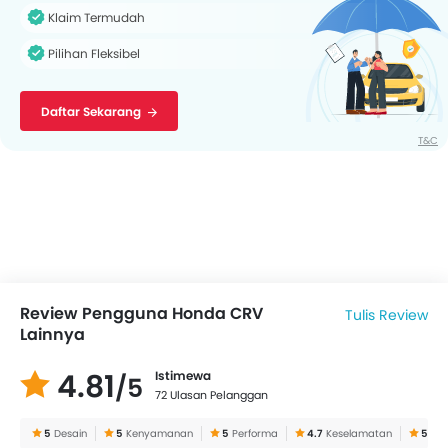
Klaim Termudah
Pilihan Fleksibel
Daftar Sekarang
T&C
Review Pengguna Honda CRV
Tulis Review
Lainnya
4.81
Istimewa
/5
72 Ulasan Pelanggan
5
Desain
5
Kenyamanan
5
Performa
4.7
Keselamatan
5
Dea