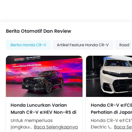
Berita Otomotif Dan Review
Berita Honda CR-V
Artikel Feature Honda CR-V
Road 
Honda Luncurkan Varian
Honda CR-V e:FCE
Murah CR-V e:HEV Non-RS di
Perhatian di Japan
IIMS 2026
Show 2025
Untuk memperluas
Honda CR-V e:FCEV
jangkauan pasar medium
Baca Selengkapnya
Electric Vehicle) j
Baca S