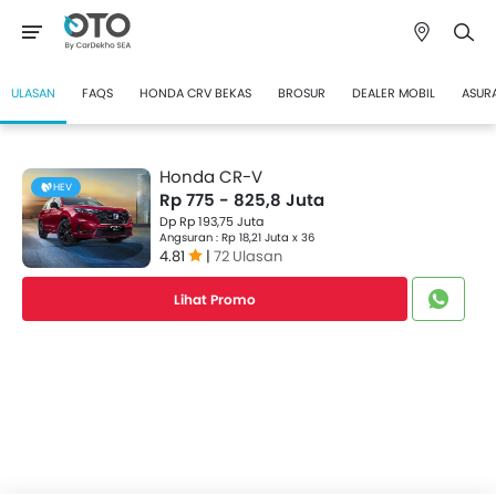
ULASAN
FAQS
HONDA CRV BEKAS
BROSUR
DEALER MOBIL
ASUR
Honda CR-V
HEV
Rp 775 - 825,8 Juta
Dp Rp 193,75 Juta
Angsuran : Rp 18,21 Juta x 36
4.81
|
72 Ulasan
Lihat Promo