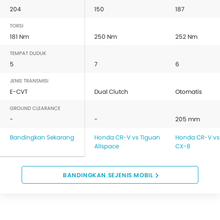
204
150
187
TORSI
181 Nm
250 Nm
252 Nm
TEMPAT DUDUK
5
7
6
JENIS TRANSMISI
E-CVT
Dual Clutch
Otomatis
GROUND CLEARANCE
-
-
205 mm
Bandingkan Sekarang
Honda CR-V vs Tiguan
Honda CR-V vs
Allspace
CX-8
BANDINGKAN SEJENIS MOBIL