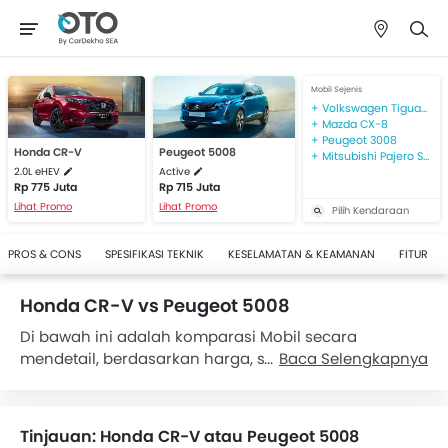
Mobil Sejenis
Volkswagen Tiguan Allspace
Mazda CX-8
Peugeot 3008
Honda CR-V
Peugeot 5008
Mitsubishi Pajero Sport
2.0L eHEV
Active
Rp 775 Juta
Rp 715 Juta
Lihat Promo
Lihat Promo
Pilih Kendaraan
PROS & CONS
SPESIFIKASI TEKNIK
KESELAMATAN & KEAMANAN
FITUR
Honda CR-V vs Peugeot 5008
Di bawah ini adalah komparasi Mobil secara
mendetail, berdasarkan harga, spesifikasi dan fetur
Baca Selengkapnya
untuk Honda CR-V dan Peugeot 5008. Harga Honda
CR-V berkisar antara Rp 775 Juta. Sementara Peugeot
5008 dihargai Rp 715 Juta. Secara spesifikasi,
Honda
Tinjauan: Honda CR-V atau Peugeot 5008
CR-V 2.0L eHEV
, memiliki mesin 1998, sementara