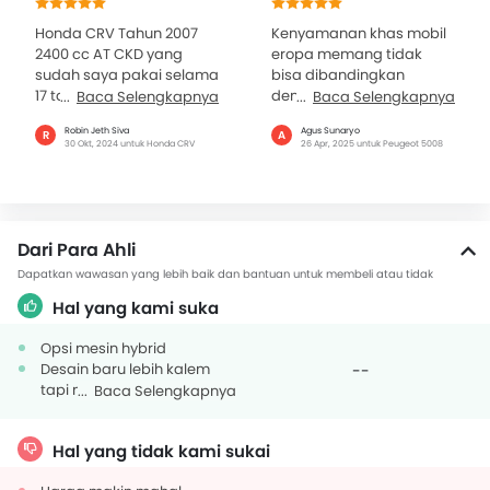
dan Feminine
Honda CRV Tahun 2007
Kenyamanan khas mobil
2400 cc AT CKD yang
eropa memang tidak
sudah saya pakai selama
bisa dibandingkan
17 tahun lebih Mobil yang
dengan mobil asia.
Baca Selengkapnya
Baca Selengkapnya
saya pakai
Kendaraan sangat stabil
Robin Jeth Siva
Agus Sunaryo
R
A
menggunakan Profil Ban
dan mudah handlingnya.
30 Okt, 2024 untuk Honda CRV
26 Apr, 2025 untuk Peugeot 5008
235/55 R18 104V 868...
Feature feature lengkap...
Dari Para Ahli
Dapatkan wawasan yang lebih baik dan bantuan untuk membeli atau tidak
Hal yang kami suka
Opsi mesin hybrid
Desain baru lebih kalem
--
tapi makin elegan
Baca Selengkapnya
Fitur lengkap
Safety komplet
Hal yang tidak kami sukai
Honda Sensing