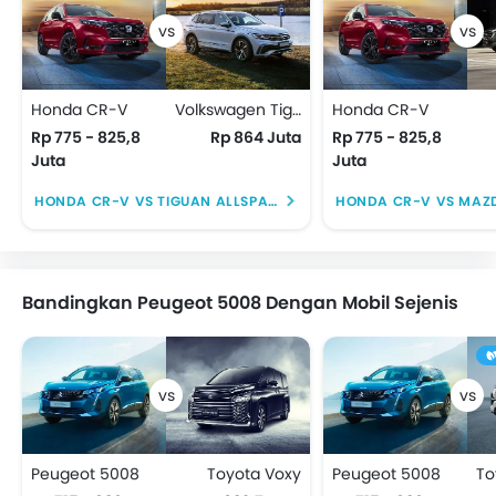
Honda CR-V
Volkswagen Tiguan Allspace
Honda CR-V
Rp 775 - 825,8
Rp 864 Juta
Rp 775 - 825,8
Juta
Juta
HONDA CR-V VS TIGUAN ALLSPACE
HONDA CR-V VS MAZ
Bandingkan Peugeot 5008 Dengan Mobil Sejenis
Peugeot 5008
Toyota Voxy
Peugeot 5008