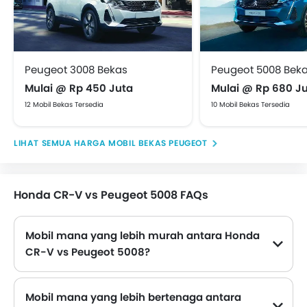
Peugeot 3008 Bekas
Peugeot 5008 Bek
Mulai @ Rp 450 Juta
Mulai @ Rp 680 J
12 Mobil Bekas Tersedia
10 Mobil Bekas Tersedia
HARGA MOBIL BEKAS PEUGEOT
Honda CR-V vs Peugeot 5008 FAQs
Mobil mana yang lebih murah antara Honda
CR-V vs Peugeot 5008?
CR-V dihargai Rp 775 Juta dan 5008 dihargai Rp 715 Juta. Oleh karena itu 5008 adalah yang termurah di antara Mobil ini.
Mobil mana yang lebih bertenaga antara