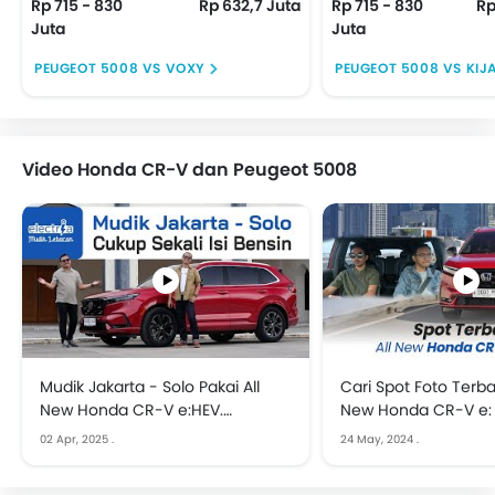
Rp 715 - 830
Rp 632,7 Juta
Rp 715 - 830
Rp
Juta
Juta
PEUGEOT 5008 VS VOXY
Video Honda CR-V dan Peugeot 5008
Mudik Jakarta - Solo Pakai All
Cari Spot Foto Terba
New Honda CR-V e:HEV.
New Honda CR-V e: 
Performa Jempolan, Iritnya
Hampir 1.500 KM
02 Apr, 2025
.
24 May, 2024
.
Juara!