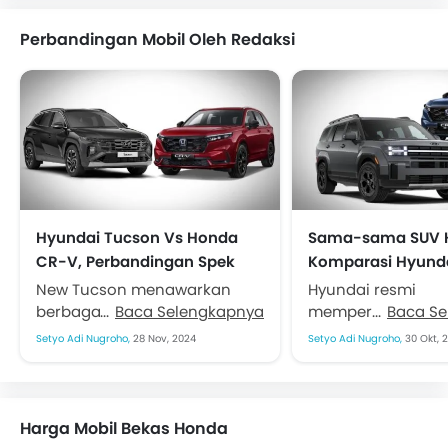
Perbandingan Mobil Oleh Redaksi
Hyundai Tucson Vs Honda
Sama-sama SUV H
CR-V, Perbandingan Spek
Komparasi Hyunda
dan Fiturnya
Vs Honda CR-V
New Tucson menawarkan
Hyundai resmi
berbagai macam keunggulan
Baca Selengkapnya
memperkenalkan 
Baca S
untuk bertarung di segmen
terbaru Santa Fe. S
Setyo Adi Nugroho,
28 Nov, 2024
Setyo Adi Nugroho,
30 Okt, 
penuh rival. Salah satu yang
mendapatkan sen
dibandingkan tentu saja
teknologi hybrid 
Honda CR-V....
menggantikan pili
mesin diesel....
Harga Mobil Bekas Honda