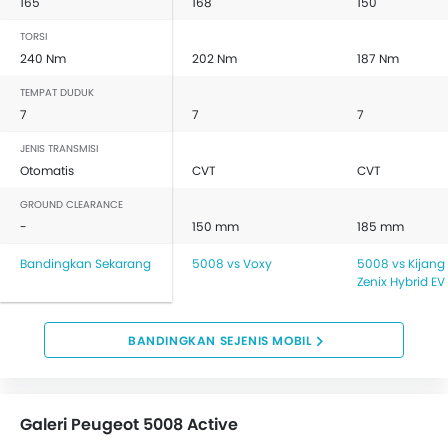
165
168
150
Antena Terpadu
Lampu sein kaca Spion Luar
TORSI
Odometer Digital
240 Nm
202 Nm
187 Nm
Pemanas
TEMPAT DUDUK
Tachometer
7
7
7
Electronic Multi Tripmeter
JENIS TRANSMISI
Jam Digital
Otomatis
CVT
CVT
Kursi Pengemudi Dengan Penyesuai Ketinggian
Vehicle Stability Control System
GROUND CLEARANCE
-
150 mm
185 mm
Keyless Entry
Engine Check Warning
Bandingkan Sekarang
5008 vs Voxy
5008 vs Kijang
EBD (Electronic Brake Distribution)
Zenix Hybrid EV
Anti Theft Device
Sistem Navigasi
BANDINGKAN SEJENIS MOBIL
Kursi Lipat Belakang
Stir Berbalut kulit
Pengaturan kursi elektrik
Galeri Peugeot 5008 Active
Lampu baca