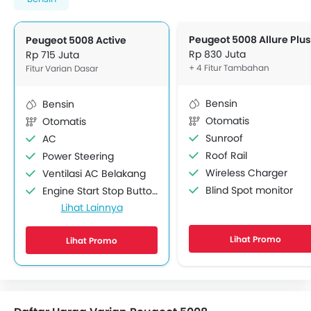
Peugeot 5008 Allure Plus
Peugeot 5008 Active
Rp 830 Juta
Rp 715 Juta
+ 4 Fitur Tambahan
Fitur Varian Dasar
Bensin
Bensin
Otomatis
Otomatis
Sunroof
AC
Roof Rail
Power Steering
Wireless Charger
Ventilasi AC Belakang
Blind Spot monitor
Engine Start Stop Button
Lihat Lainnya
Power Outlet
Lingkar kemudi Dengan Tombol Multi Fungsi
Lihat Promo
Lihat Promo
Radio AM/FM
Speaker depan
Speaker belakang
Sambungan Bluetooth