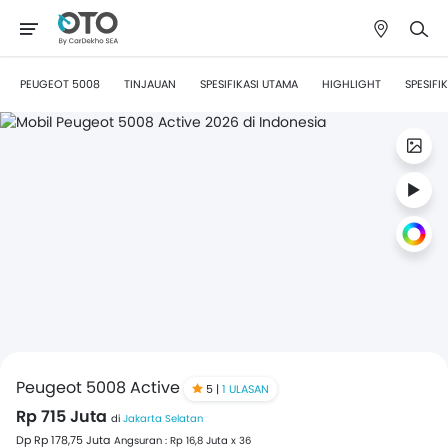
PEUGEOT 5008
TINJAUAN
SPESIFIKASI UTAMA
HIGHLIGHT
SPESIFIK
Peugeot 5008 Active
5 |
1 ULASAN
Rp 715 Juta
di
Jakarta Selatan
Dp Rp 178,75 Juta
Angsuran : Rp 16,8 Juta x 36