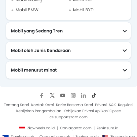
Mobil BMW
Mobil BYD
Mobil yang Sedang Tren
Mobil oleh Jenis Kendaraan
Mobil menurut minat
Mobil Yang Akan Datang
Tentang Kami
Kontak Kami
Karier Bersama Kami
Privasi
S&K
Regulasi
Kebijakan Pengembalian
Kebijakan Privasi Aplikasi Opsee
cs.support@oto.com
Zigwheels.co.id
Carvaganza.com
Zeninsure.id
Zigwheels.ph
Carmudi.com.ph
Zeninsure.ph
Zigwheels.my