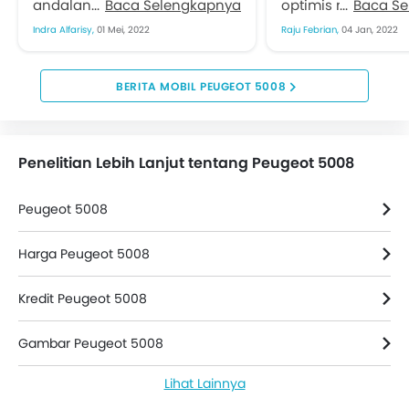
andalan penjualan Astra
Baca Selengkapnya
optimis menyambu
Baca S
Peugeot di Indonesia.
2022. Setelah suk
Indra Alfarisy,
01 Mei, 2022
Raju Febrian,
04 Jan, 2022
Tentunya bersama sang adik
2021. Pandemi cov
2008 dan 3008. Varian anyar...
membuat industri 
nyaris terhenti sekit
BERITA MOBIL PEUGEOT 5008
Penelitian Lebih Lanjut tentang Peugeot 5008
Peugeot 5008
Harga Peugeot 5008
Kredit Peugeot 5008
Gambar Peugeot 5008
Lihat Lainnya
Berita Peugeot 5008