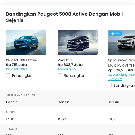
Airbag Penumpang Depan
Airbag Samping Depan
Bandingkan Peugeot 5008 Active Dengan Mobil
Sabuk Pengaman Belakang
Sejenis
Pengingat Pemakaian Sabuk Pengaman
Brake Assist
HEV
Crash Sensor
Alarm Mobil
Pengingat Pintu Terbuka
Peugeot 5008 Active
Voxy CVT
Kijang Innova Zeni
Pelindung Benturan Samping
Rp 715 Juta
Rp 632,7 Juta
2.0L Q HV CVT TSS
Pelindung Benturan Depan
Peugeot 5008
Toyota Voxy
Rp 626,9 Juta
Toyota Kijang Inno
Bandingkan
Bandingkan
Spion Tengah Lipat
Hybrid EV
Engine Immobilizer
Bandingka
Tanki Bahan Bakar Diletakkan di Tengah
JENIS BAHAN BAKAR
Adjustable Headlights
Bensin
Bensin
Bensin
Kaca spion elektrik
MESIN
Spion Lipat Elektrik
1598
1986
1987
Wiper Otomatis
Velg alloy
TENAGA