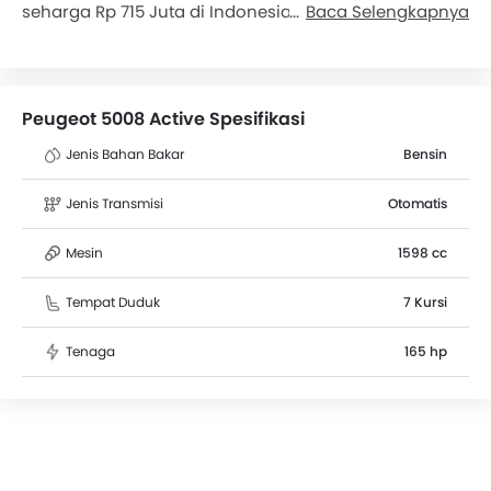
seharga Rp 715 Juta di Indonesia. Dimensi Peugeot
Baca Selengkapnya
5008 Active adalah 4670 mm L x 1855 mm W x 1655
mm H. Lebih dari 1 pengguna telah memberikan
penilaian untuk Peugeot 5008 Active berdasarkan
fitur, jarak tempuh, kenyamanan tempat duduk dan
Peugeot 5008 Active Spesifikasi
kinerja mesin. Kompetitor terdekat Peugeot 5008
Active adalah Voxy CVT, Kijang Innova Zenix Hybrid EV
Jenis Bahan Bakar
Bensin
2.0L Q HV CVT TSS Modellista, Serena e-Power Highway
Star dan Mifa 7 EV.
Jenis Transmisi
Otomatis
Mesin
1598 cc
Tempat Duduk
7 Kursi
Tenaga
165 hp