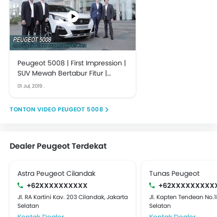
Peugeot 5008 | First Impression |
SUV Mewah Bertabur Fitur |
OTO.com
01 Jul, 2019
.
VIDEO PEUGEOT 5008
Dealer Peugeot Terdekat
Astra Peugeot Cilandak
Tunas Peugeot
+62XXXXXXXXXX
+62XXXXXXXXX
Jl. RA Kartini Kav. 203 Cilandak, Jakarta
Jl. Kapten Tendean No.18
Selatan
Selatan
Kontak Dealer
Kontak Dealer