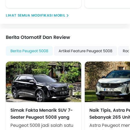
MODIFIKASI MOBIL
Berita Otomotif Dan Review
Berita Peugeot 5008
Artikel Feature Peugeot 5008
Roa
Simak Fakta Menarik SUV 7-
Naik Tipis, Astra 
Seater Peugeot 5008 yang
Sebanyak 265 Unit
Jarang Diketahui
Peugeot 5008 jadi salah satu
Astra Peugeot me