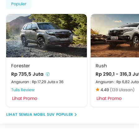
Populer
Forester
Rush
Rp 735,5 Juta
Rp 290,1 - 316,3 J
Angsuran : Rp 17,29 Juta x 36
Angsuran : Rp 6,82 Juta
Tulis Review
4.49
(139 Ulasan)
Lihat Promo
Lihat Promo
MOBIL SUV POPULER