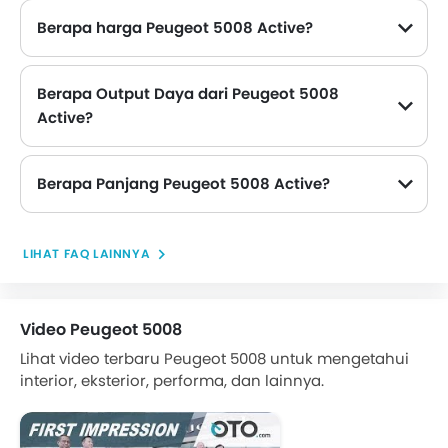
Berapa harga Peugeot 5008 Active?
Harga Peugeot 5008 Active di Filipina adalah Rp 715 Juta.
Berapa Output Daya dari Peugeot 5008
Active?
Peugeot 5008 Active memberikan 165 hp tenaga maksimum dan 240 Nm torsi maksimum.
Berapa Panjang Peugeot 5008 Active?
Panjang Peugeot 5008 Active adalah 4670 mm , sedangkan lebarnya adalah 1855 mm .
LIHAT FAQ LAINNYA
Video Peugeot 5008
Lihat video terbaru Peugeot 5008 untuk mengetahui
interior, eksterior, performa, dan lainnya.