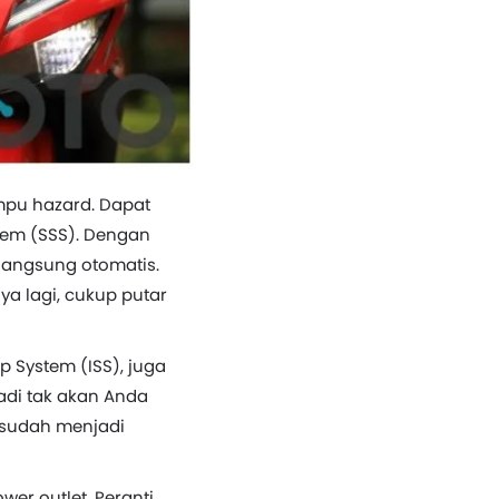
ampu hazard. Dapat
stem (SSS). Dengan
rlangsung otomatis.
ya lagi, cukup putar
p System (ISS), juga
 tadi tak akan Anda
u sudah menjadi
er outlet. Peranti