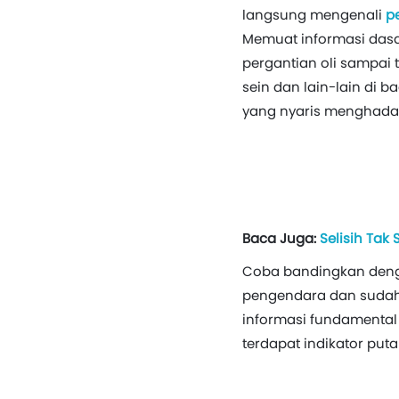
langsung mengenali
p
Memuat informasi dasar
pergantian oli sampai 
sein dan lain-lain di b
yang nyaris menghadap
Baca Juga:
Selisih Tak
Coba bandingkan denga
pengendara dan sudah d
informasi fundamental 
terdapat indikator put