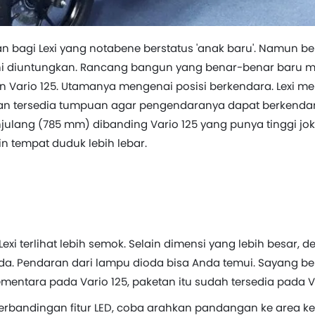
n bagi Lexi yang notabene berstatus 'anak baru'. Namun ber
ini diuntungkan. Rancang bangun yang benar-benar baru 
n Vario 125. Utamanya mengenai posisi berkendara. Lexi m
kan tersedia tumpuan agar pengendaranya dapat berkendara
lang (785 mm) dibanding Vario 125 yang punya tinggi jo
n tempat duduk lebih lebar.
exi terlihat lebih semok. Selain dimensi yang lebih besar,
. Pendaran dari lampu dioda bisa Anda temui. Sayang bel
mentara pada Vario 125, paketan itu sudah tersedia pada Va
erbandingan fitur LED, coba arahkan pandangan ke area ke