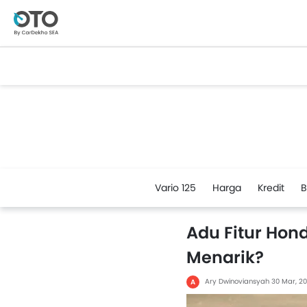
Vario 125
Harga
Kredit
B
Adu Fitur Hon
Menarik?
Ary Dwinoviansyah
30 Mar, 2
A