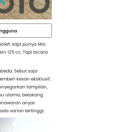
engguna
 boleh saja punya Mio
n 125 cc. Tapi bicara
mbeda. Sebut saja
emberi kesan eksklusif,
menyegarkan tampilan,
mpu utama, belakang
penawaran anyar
da varian tertinggi.