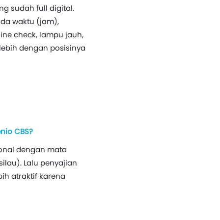
ng sudah full digital.
nda waktu (jam),
ine check, lampu jauh,
rlebih dengan posisinya
enio CBS?
ional dengan mata
lau). Lalu penyajian
ih atraktif karena