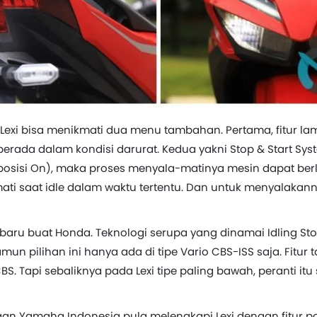
 Lexi bisa menikmati dua menu tambahan. Pertama, fitur l
berada dalam kondisi darurat. Kedua yakni Stop & Start Sy
 (posisi On), maka proses menyala-matinya mesin dapat be
ati saat idle dalam waktu tertentu. Dan untuk menyalakann
l baru buat Honda. Teknologi serupa yang dinamai Idling Sto
Namun pilihan ini hanya ada di tipe Vario CBS-ISS saja. Fitur
BS. Tapi sebaliknya pada Lexi tipe paling bawah, peranti it
n Yamaha Indonesia pula melengkapi Lexi dengan fitur pow