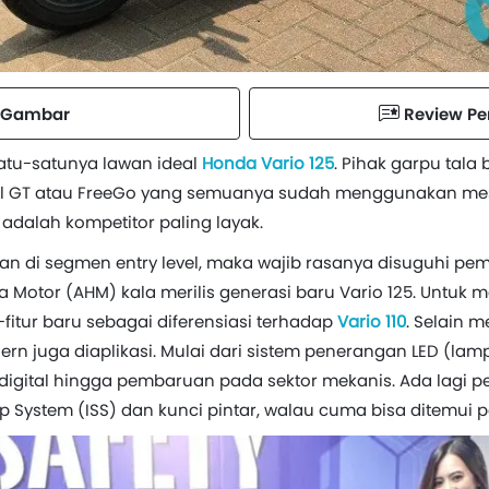
Gambar
Review P
atu-satunya lawan ideal
Honda Vario 125
. Pihak garpu tala
Soul GT atau FreeGo yang semuanya sudah menggunakan mesi
i adalah kompetitor paling layak.
an di segmen entry level, maka wajib rasanya disuguhi pe
Motor (AHM) kala merilis generasi baru Vario 125. Untuk m
r-fitur baru sebagai diferensiasi terhadap
Vario 110
. Selain 
rn juga diaplikasi. Mulai dari sistem penerangan LED (la
 digital hingga pembaruan pada sektor mekanis. Ada lagi 
p System (ISS) dan kunci pintar, walau cuma bisa ditemui pa