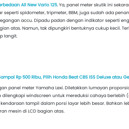
erbedaan All New Vario 125
. Ya, panel meter skutik ini sekara
 seperti spidometer, tripmeter, BBM, juga sudah ada pena
tegangan accu. Dipadu padan dengan indikator seperti eng
agian atas. Namun, tak dipungkiri bentuknya cukup kecil. Te
 langit.
 Sampai Rp 500 Ribu, Pilih Honda Beat CBS ISS Deluxe atau G
n panel meter Yamaha Lexi. Diletakkan lumayan propors
ilengkapi windscreen untuk mereduksi cahaya berlebih (si
kendaraan tampil dalam porsi layar lebih besar. Bahkan leb
aran mesin di LCD bagian atas.