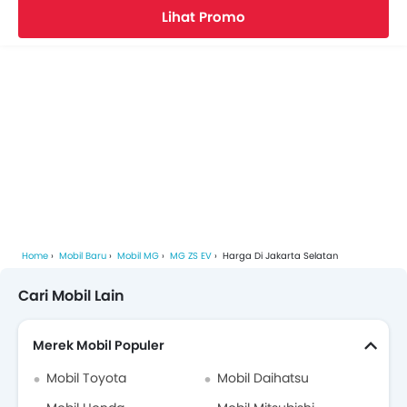
Lihat Promo
Video MG ZS EV
Brosur MG ZS EV
Dealer MG di jakarta-selatan
Asuransi Mobil
Home
Mobil Baru
Mobil MG
MG ZS EV
Harga Di Jakarta Selatan
Cari Mobil Lain
Merek Mobil Populer
Mobil Toyota
Mobil Daihatsu