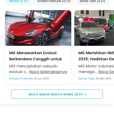
Berita ZS EV
Artikel Feature ZS EV
Road Test ZS EV
MG Menawarkan Evolusi
MG Meriahkan IIM
Berkendara Canggih untuk
2025: Hadirkan De
Gaya Hidup Modern
Kendaraan Elektrif
MG menciptakan sebuah
MG Motor Indones
Canggih
evolusi dalam pengalaman
Baca Selengkapnya
menegaskan kom
Baca S
berkendara. Mengedepankan
dalam mendukung
Anindiyo Pradhono,
18 Jun, 2025
Zenuar Yoga,
30 Mei, 2025
keseimbangan sempurna
berkelanjutan. Kal
antara performa, presisi, dan
berpartisipasi di 
kenyamanan. Sehingga
Indonesia Internat
BERITA MOBIL ZS EV
setiap perjalanan menjadi
Show...
sebuah...