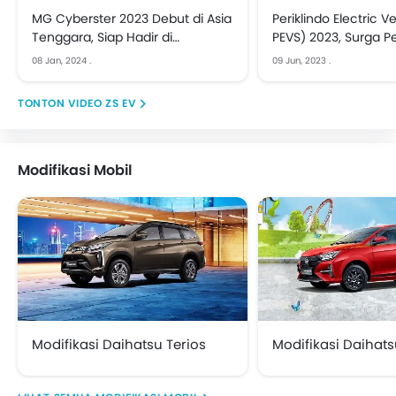
MG Cyberster 2023 Debut di Asia
Periklindo Electric V
Tenggara, Siap Hadir di
PEVS) 2023, Surga P
Indonesia | First Impression
Kendaraan Listrik | S
08 Jan, 2024
.
09 Jun, 2023
.
VIDEO ZS EV
Modifikasi Mobil
Modifikasi Daihatsu Terios
Modifikasi Daihats