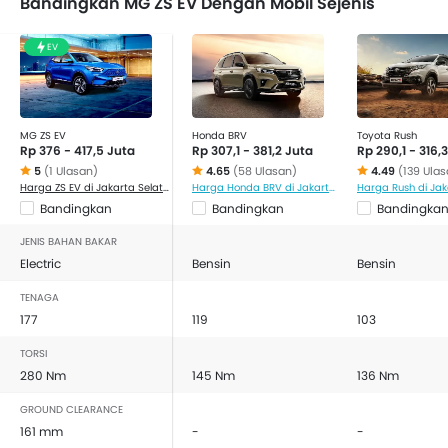
Bandingkan MG ZS EV Dengan Mobil Sejenis
EV
MG ZS EV
Honda BRV
Toyota Rush
Rp 376 - 417,5 Juta
Rp 307,1 - 381,2 Juta
Rp 290,1 - 316,
5
(1 Ulasan)
4.65
(58 Ulasan)
4.49
(139 Ula
Harga ZS EV di Jakarta Selatan
Harga Honda BRV di Jakarta Selatan
Bandingkan
Bandingkan
Bandingka
JENIS BAHAN BAKAR
Electric
Bensin
Bensin
TENAGA
177
119
103
TORSI
280 Nm
145 Nm
136 Nm
GROUND CLEARANCE
161 mm
-
-