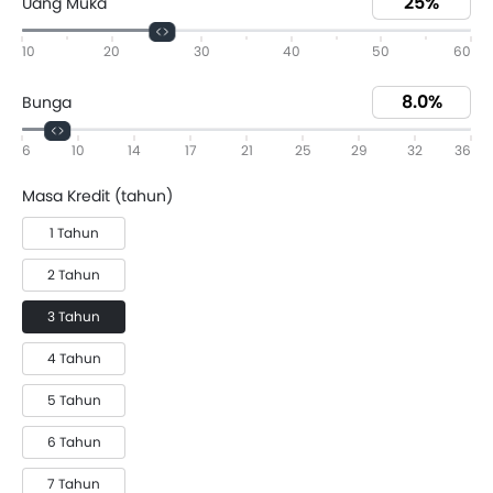
Uang Muka
10
20
30
40
50
60
Bunga
6
10
14
17
21
25
29
32
36
Masa Kredit (tahun)
1 Tahun
2 Tahun
3 Tahun
4 Tahun
5 Tahun
6 Tahun
7 Tahun