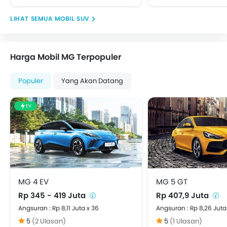
MOBIL SUV
Harga Mobil MG Terpopuler
Populer
Yang Akan Datang
EV
MG 4 EV
MG 5 GT
Rp 345 - 419 Juta
Rp 407,9 Juta
Angsuran : Rp 8,11 Juta x 36
Angsuran : Rp 8,26 Juta
5
(2 Ulasan)
5
(1 Ulasan)