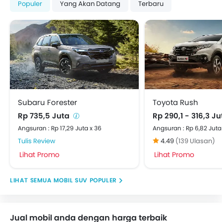
Populer
Yang Akan Datang
Terbaru
Subaru Forester
Toyota Rush
Rp 735,5 Juta
Rp 290,1 - 316,3 J
Angsuran : Rp 17,29 Juta x 36
Angsuran : Rp 6,82 Juta
Tulis Review
4.49
(139 Ulasan)
Lihat Promo
Lihat Promo
MOBIL SUV POPULER
Jual mobil anda dengan harga terbaik