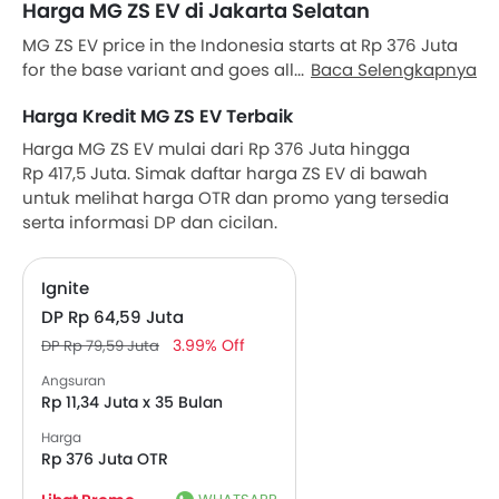
Harga MG ZS EV di Jakarta Selatan
MG ZS EV price in the Indonesia starts at Rp 376 Juta
for the base variant and goes all the way up to
Baca Selengkapnya
Rp 417,5 Juta for the top-spec variant ZS EV Magnify.
Harga Kredit MG ZS EV Terbaik
Check out the MG ZS EV variant-wise price list and
available special promo offers below. Also, get the
Harga MG ZS EV mulai dari Rp 376 Juta hingga
best price by requesting quotes from authorised MG
Rp 417,5 Juta. Simak daftar harga ZS EV di bawah
dealerships.
untuk melihat harga OTR dan promo yang tersedia
serta informasi DP dan cicilan.
Ignite
DP Rp 64,59 Juta
3.99% Off
DP Rp 79,59 Juta
Angsuran
Rp 11,34 Juta x 35 Bulan
Harga
Rp 376 Juta OTR