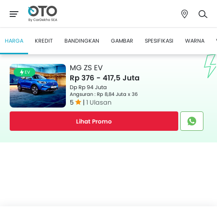
HARGA
KREDIT
BANDINGKAN
GAMBAR
SPESIFIKASI
WARNA
MG ZS EV
EV
Rp 376 - 417,5 Juta
Dp Rp 94 Juta
Angsuran : Rp 8,84 Juta x 36
5
|
1 Ulasan
Lihat Promo