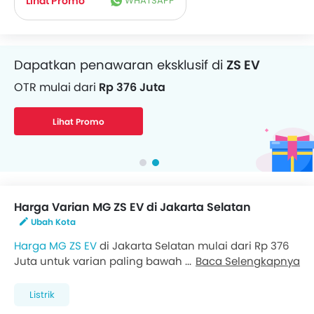
Lihat Promo
WHATSAPP
Dapatkan penawaran eksklusif di
ZS EV
Dapatkan pinjaman dana untuk Mobil
OTR mulai dari
Rp 376 Juta
Angsuran mulai dari
Rp 8,84 Juta/bulan
Lihat Promo
Dapatkan Pinjaman
Harga Varian MG ZS EV di Jakarta Selatan
Ubah Kota
Harga MG ZS EV
di Jakarta Selatan mulai dari Rp 376
Juta untuk varian paling bawah Ignite, sementara
Baca Selengkapnya
varian tertinggi Magnify dihargai Rp 417,5 Juta.
Kunjungi
Dealer MG di Jakarta Selatan
untuk
Listrik
mendapatkan penawaran terbaik. Ada 2 varian MG ZS