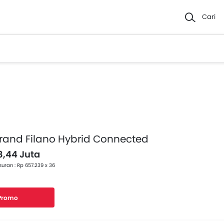
Cari
and Filano Hybrid Connected
8,44 Juta
uran : Rp 657.239 x 36
 Promo