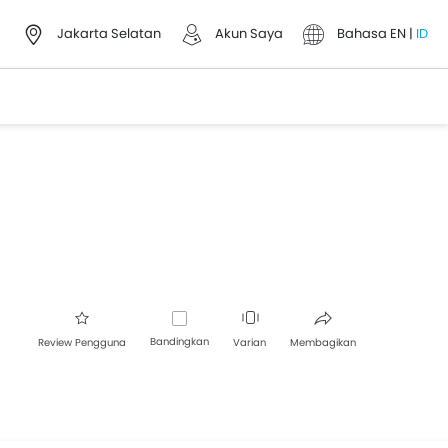
Jakarta Selatan
Akun Saya
Bahasa
EN
|
ID
Bandingkan
Review Pengguna
Varian
Membagikan
Facebook
Twitter
Whatsapp
Pinterest