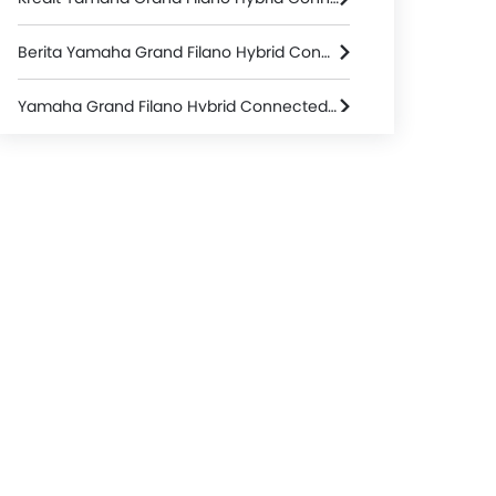
Berita Yamaha Grand Filano Hybrid Connected
Yamaha Grand Filano Hybrid Connected Spesifikasi
Warna Yamaha Grand Filano Hybrid Connected
Yamaha Grand Filano Hybrid Connected FAQs
Video Yamaha Grand Filano Hybrid Connected
Dealer Yamaha di jakarta-selatan
Asuransi Motor