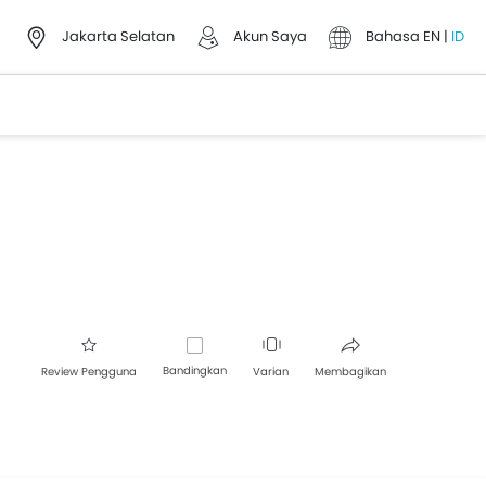
Jakarta Selatan
Akun Saya
Bahasa
EN
|
ID
Bandingkan
Review Pengguna
Varian
Membagikan
Facebook
Twitter
Whatsapp
Pinterest