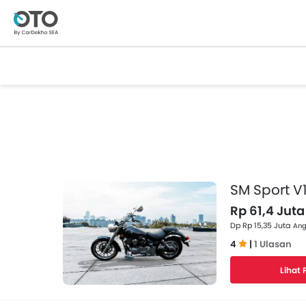
SM Sport V
Rp 61,4 Juta
Dp Rp 15,35 Juta
Ang
4
|
1 Ulasan
Lihat