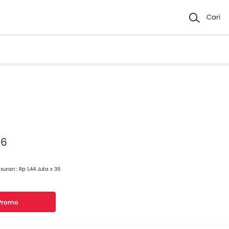
Cari
16
suran : Rp 1,44 Juta x 36
 Promo