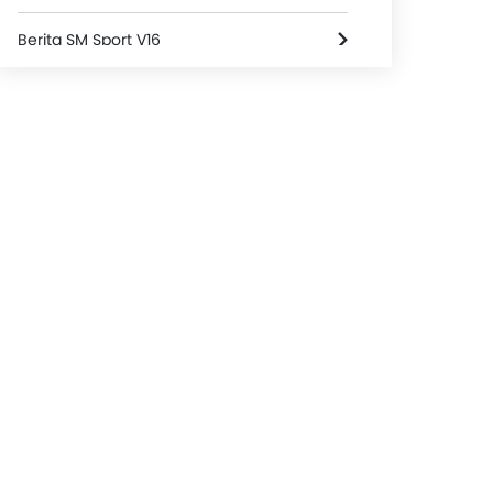
Berita SM Sport V16
SM Sport V16 Spesifikasi
SM Sport V16 FAQs
Video SM Sport V16
Dealer SM Sport
Asuransi Motor