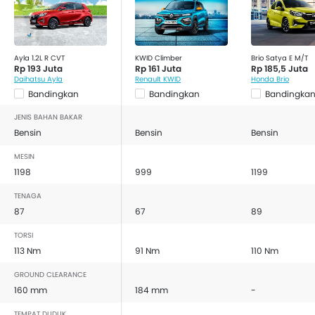
Ayla 1.2L R CVT
KWID Climber
Brio Satya E M/T
Rp 193 Juta
Rp 161 Juta
Rp 185,5 Juta
Daihatsu Ayla
Renault KWID
Honda Brio
Bandingkan
Bandingkan
Bandingka
JENIS BAHAN BAKAR
Bensin
Bensin
Bensin
MESIN
1198
999
1199
TENAGA
87
67
89
TORSI
113 Nm
91 Nm
110 Nm
GROUND CLEARANCE
160 mm
184 mm
-
TEMPAT DUDUK