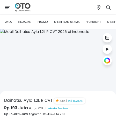
AYLA
TINJAUAN
PROMO
SPESIFIKASI UTAMA
HIGHLIGHT
SPESIF
Daihatsu Ayla 1.2L R CVT
4.84 |
143 ULASAN
Rp 193 Juta
Harga OTR di
Jakarta Selatan
Dp Rp 48,25 Juta
Angsuran : Rp 4,54 Juta x 36