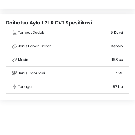
dimensi sebagai berikut: 4110 mm L x 1655 mm W x
1600 mm H. Lebih dari 143 pengguna telah
memberikan penilaian untuk Ayla 1.2L R CVT
Daihatsu Ayla 1.2L R CVT Spesifikasi
berdasarkan fitur, jarak tempuh, kenyamanan tempat
duduk dan kinerja mesin. Pesaing terdekat Daihatsu
Tempat Duduk
5 Kursi
Ayla adalah KWID Climber. Cicilan bulanan terendah
dimulai dari Rp 24,04 Juta (selama 60 bulan).
Jenis Bahan Bakar
Bensin
Mesin
1198 cc
Jenis Transmisi
CVT
Tenaga
87 hp