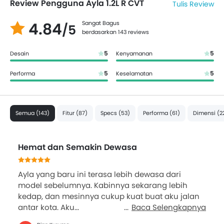
Review Pengguna Ayla 1.2L R CVT
Tulis Review
4.84
Sangat Bagus
/5
berdasarkan 143 reviews
5
5
Desain
Kenyamanan
5
5
Performa
Keselamatan
Semua (143)
Fitur (87)
Specs (53)
Performa (61)
Dimensi (2
Hemat dan Semakin Dewasa
Ayla yang baru ini terasa lebih dewasa dari
model sebelumnya. Kabinnya sekarang lebih
kedap, dan mesinnya cukup kuat buat aku jalan
antar kota. Aku...
Baca Selengkapnya