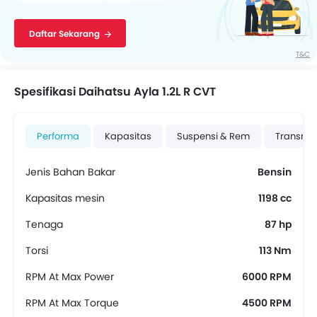
Daftar Sekarang
T&C
Spesifikasi Daihatsu Ayla 1.2L R CVT
Performa
Kapasitas
Suspensi & Rem
Transmis
Jenis Bahan Bakar
Bensin
Kapasitas mesin
1198 cc
Tenaga
87 hp
Torsi
113 Nm
RPM At Max Power
6000 RPM
RPM At Max Torque
4500 RPM