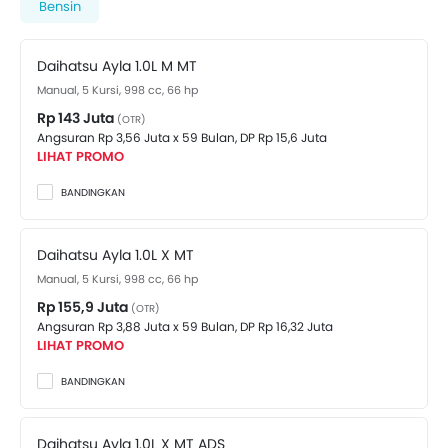
hingga 87 hp dan torsi puncak 113 Nm . Ayla 1.2L R CVT
Bensin
berkapasitas 5 Kursi penupang dibekali juga dengan
transmisi Variable Speed CVT . Cek Varian Lain dari
Daihatsu Ayla 1.0L M MT
Daihatsu Ayla
. Harga di bawah:
Manual, 5 Kursi, 998 cc, 66 hp
Rp 143 Juta
(OTR)
Angsuran Rp 3,56 Juta x 59 Bulan,
DP Rp 15,6 Juta
LIHAT PROMO
BANDINGKAN
Daihatsu Ayla 1.0L X MT
Manual, 5 Kursi, 998 cc, 66 hp
Rp 155,9 Juta
(OTR)
Angsuran Rp 3,88 Juta x 59 Bulan,
DP Rp 16,32 Juta
LIHAT PROMO
BANDINGKAN
Daihatsu Ayla 1.0L X MT ADS