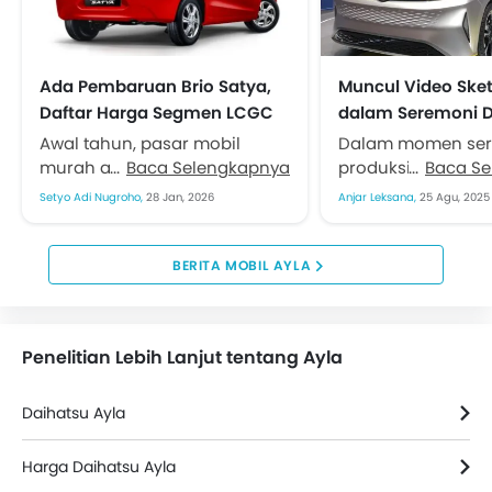
Ada Pembaruan Brio Satya,
Muncul Video Sket
Daftar Harga Segmen LCGC
dalam Seremoni D
di Awal Tahun Terkoreksi
Mau Diluncurkan?
Awal tahun, pasar mobil
Dalam momen se
murah atau dikenal sebagai
Baca Selengkapnya
produksi ke-9 juta 
Baca S
low cost green car (LCGC)
pabrik Sunter, Jaka
Setyo Adi Nugroho,
28 Jan, 2026
Anjar Leksana,
25 Agu, 2025
mendapatkan penyegaran.
Daihatsu menamp
Diam-diam, Honda
cuplikan video pr
memberikan varian anyar...
pembuatan sketsa A
BERITA MOBIL AYLA
Penelitian Lebih Lanjut tentang Ayla
Daihatsu Ayla
Harga Daihatsu Ayla