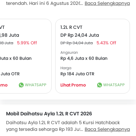
terendah. Hari ini 6 Agustus 2026, Ayla 1.0L M MT
Baca Selengkapnya
tersedia dengan DP serendah Rp 24,04 Juta dan
cicilan Rp 4,6 Juta 60. Dapatkan penawaran dari diler
Daihatsu terdekat.
CVT
1.2L R CVT
1,98 Juta
DP Rp 24,04 Juta
5.99% Off
5.43% Off
98 Juta
DP Rp 34,04 Juta
Angsuran
Juta x 60 Bulan
Rp 4,6 Juta x 60 Bulan
Harga
 Juta OTR
Rp 184 Juta OTR
romo
WHATSAPP
Lihat Promo
WHATSAPP
Mobil Daihatsu Ayla 1.2L R CVT 2026
Daihatsu Ayla 1.2L R CVT adalah 5 Kursi Hatchback
yang tersedia seharga Rp 193 Juta di Indonesia. Mobil
Baca Selengkapnya
ini memiliki ground clearance 160 mm dengan