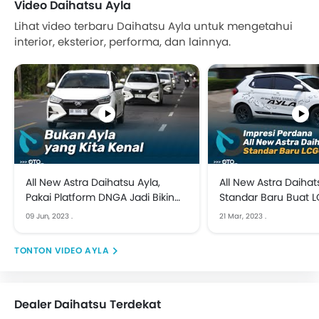
Video Daihatsu Ayla
Lihat video terbaru Daihatsu Ayla untuk mengetahui
interior, eksterior, performa, dan lainnya.
All New Astra Daihatsu Ayla,
All New Astra Daihats
Pakai Platform DNGA Jadi Bikin
Standar Baru Buat LC
Keren | Media Drive
Drive
09 Jun, 2023
.
21 Mar, 2023
.
VIDEO AYLA
Dealer Daihatsu Terdekat