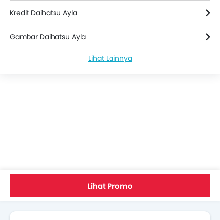
Kredit Daihatsu Ayla
Gambar Daihatsu Ayla
Lihat Lainnya
Berita Daihatsu Ayla
Daihatsu Ayla Spesifikasi
Warna Daihatsu Ayla
Daihatsu Ayla FAQs
Ayla Bekas
Home
Mobil Baru
Mobil Daihatsu
Ayla
1.2L R CVT
Video Daihatsu Ayla
Lihat Promo
Cari Mobil Lain
Brosur Daihatsu Ayla