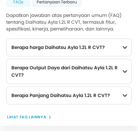
FAQs
Pertanyaan Terbaru
Dapatkan jawaban atas pertanyaan umum (FAQ)
tentang Daihatsu Ayla 1.2L R CVT, termasuk fitur,
spesifikasi, kinerja, pemeliharaan, dan lainnya.
Berapa harga Daihatsu Ayla 1.2L R CVT?
Harga Daihatsu Ayla 1.2L R CVT di Filipina adalah Rp 143 Juta.
Berapa Output Daya dari Daihatsu Ayla 1.2L R
CVT?
Daihatsu Ayla 1.2L R CVT memberikan 87 hp tenaga maksimum dan 113 Nm torsi maksimum.
Berapa Panjang Daihatsu Ayla 1.2L R CVT?
Panjang Daihatsu Ayla 1.2L R CVT adalah 4110 mm , sedangkan lebarnya adalah 1655 mm .
LIHAT FAQ LAINNYA