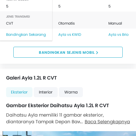
5
5
5
JENIS TRANSMISI
CVT
Otomatis
Manual
Bandingkan Sekarang
Ayla vs KWID
Ayla vs Brio
BANDINGKAN SEJENIS MOBIL
Galeri Ayla 1.2L R CVT
Eksterior
Interior
Warna
Gambar Eksterior Daihatsu Ayla 1.2L R CVT
Daihatsu Ayla memiliki 11 gambar eksterior,
diantaranya Tampak Depan Bawah, Tampak
Baca Selengkapnya
Samping, Tampak Depan, Tampak belakang, Tampak
Grille, lampu belakang, Tampak belakang, Tampak