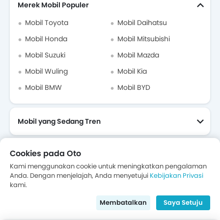
Merek Mobil Populer
Modifikasi Daihatsu Ayla
Mobil Toyota
Mobil Daihatsu
Biaya Servis Daihatsu Ayla
Mobil Honda
Mobil Mitsubishi
Mobil Suzuki
Mobil Mazda
Dealer Daihatsu di jakarta-selatan
Mobil Wuling
Mobil Kia
Asuransi Mobil
Mobil BMW
Mobil BYD
Mobil yang Sedang Tren
Mobil oleh Jenis Kendaraan
Cookies pada Oto
Kami menggunakan cookie untuk meningkatkan pengalaman
Anda. Dengan menjelajah, Anda menyetujui
Kebijakan Privasi
Mobil menurut minat
kami.
Mobil Yang Akan Datang
Membatalkan
Saya Setuju