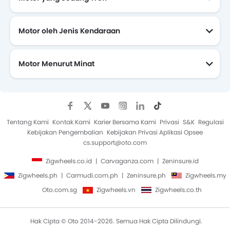
Motor oleh Jenis Kendaraan
Motor Menurut Minat
Motor Yang Akan Datang
Tentang Kami
Kontak Kami
Karier Bersama Kami
Privasi
S&K
Regulasi
Kebijakan Pengembalian
Kebijakan Privasi Aplikasi Opsee
cs.support@oto.com
Zigwheels.co.id
Carvaganza.com
Zeninsure.id
Zigwheels.ph
Carmudi.com.ph
Zeninsure.ph
Zigwheels.my
Oto.com.sg
Zigwheels.vn
Zigwheels.co.th
Hak Cipta © Oto 2014-2026. Semua Hak Cipta Dilindungi.