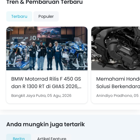
Tren & Pembaruan Terbaru
Terbaru
Populer
BMW Motorrad Rilis F 450 GS
Memahami Honda
dan R 1300 RT di GIIAS 2026,
Solusi Berkendara
Ini Spek dan Harganya
Pegal Tanpa Keh
Bangkit Jaya Putra,
05 Agu, 2026
Anindiyo Pradhono,
05 
Jiwa "Motor Manu
Anda mungkin juga tertarik
Berita
Artikel Feature