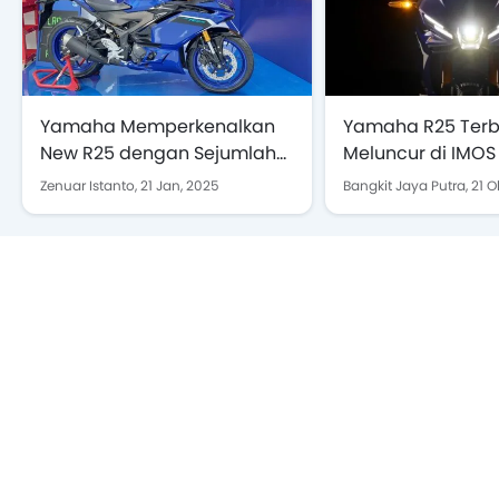
Yamaha Memperkenalkan
Yamaha R25 Terb
New R25 dengan Sejumlah
Meluncur di IMOS 
Perubahan Menarik
Kata Yamaha
Zenuar Istanto,
21 Jan, 2025
Bangkit Jaya Putra,
21 O