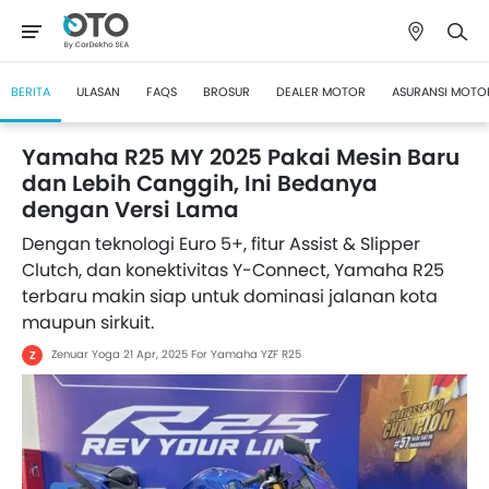
BERITA
ULASAN
FAQS
BROSUR
DEALER MOTOR
ASURANSI MOTO
Yamaha R25 MY 2025 Pakai Mesin Baru
dan Lebih Canggih, Ini Bedanya
dengan Versi Lama
Dengan teknologi Euro 5+, fitur Assist & Slipper
Clutch, dan konektivitas Y-Connect, Yamaha R25
terbaru makin siap untuk dominasi jalanan kota
maupun sirkuit.
Zenuar Yoga
21 Apr, 2025
For Yamaha YZF R25
Z