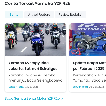
Cerita Terkait Yamaha YZF R25
Berita
Artikel Feature
Review Redaksi
Yamaha Synergy Ride
Update Harga Mo
Jakarta: Satmori Sekaligus
per Februari 2025
Workshop Teknologi New R25
Yamaha Indonesia kembali
Pertengahan Janua
dan MT-25
menunjukkan eksistensi di
Baca Selengkapnya
Yamaha Indonesia 
Baca S
segmen sepeda motor sport
dan MT-25 baru. 
Zenuar Yoga,
12 Mei, 2025
Zenuar Yoga,
06 Mar, 2025
dengan menggelar Yamaha
mengalami beber
Synergy Ride Fun Experience
ubahan meski seb
Berita Motor YZF R25
di Jakarta, Sabtu...
Untuk R25 kini hany