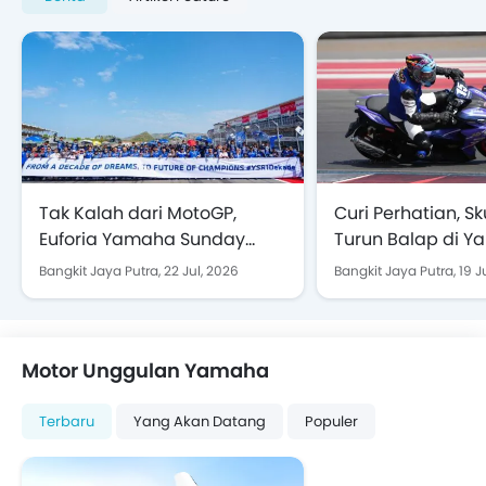
Tak Kalah dari MotoGP,
Curi Perhatian, Sk
Euforia Yamaha Sunday
Turun Balap di 
Race 2026 Luar Biasa di
Sunday Race 202
Bangkit Jaya Putra,
22 Jul, 2026
Bangkit Jaya Putra,
19 J
Sirkuit Mandalika
Mandalika
Motor Unggulan Yamaha
Terbaru
Yang Akan Datang
Populer