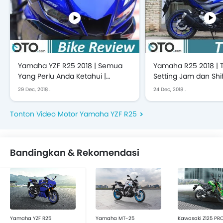
Yamaha YZF R25 2018 | Semua
Yamaha R25 2018 | T
Yang Perlu Anda Ketahui |
Setting Jam dan Shi
OTO.com
Light | OTO.com
29 Dec, 2018
.
24 Dec, 2018
.
Tonton Video Motor Yamaha YZF R25
Bandingkan & Rekomendasi
Yamaha YZF R25
Yamaha MT-25
Kawasaki Z125 PR