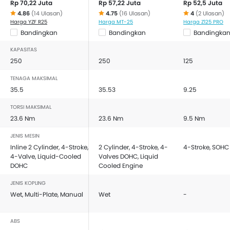
Rp 70,22 Juta
Rp 57,22 Juta
Rp 52,5 Juta
4.86
(14 Ulasan)
4.75
(16 Ulasan)
4
(2 Ulasan)
Harga YZF R25
Harga MT-25
Harga Z125 PRO
Bandingkan
Bandingkan
Bandingka
KAPASITAS
250
250
125
TENAGA MAKSIMAL
35.5
35.53
9.25
TORSI MAKSIMAL
23.6 Nm
23.6 Nm
9.5 Nm
JENIS MESIN
Inline 2 Cylinder, 4-Stroke,
2 Cylinder, 4-Stroke, 4-
4-Stroke, SOHC
4-Valve, Liquid-Cooled
Valves DOHC, Liquid
DOHC
Cooled Engine
JENIS KOPLING
Wet, Multi-Plate, Manual
Wet
-
ABS