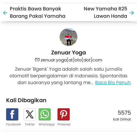
Praktis Bawa Banyak
New Yamaha R25
Barang Pakai Yamaha
Lawan Honda
Gear Ultima Hybrid!
CBR250RR, Siapa Lebih
Unggul?
Zenuar Yoga
zenuar.yoga[at]oto[dot]com
Zenuar 'Bgenk' Yoga adalah salah satu jurnalis
otomotif berpengalaman di Indonesia. Spontanitas
dan suaranya yang lantang memberi warna
Baca Bio Penuh
kemanapun dia pergi. Keseharian, Yamaha Nmax jadi
andalan mobilitas ke kantor atau untuk peliputan.
Kali Dibagikan
Pengalaman berkendara dan pengetahuan di bidang
otomotif roda dua membuatnya kerap ditunjuk
5575
sebagai road captain saat Forum Wartawan Otomotif
Kali Dilihat
melakukan kegiatan touring.
Facebook
Twitter
Whatsapp
Pinterest