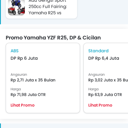
Adu Gengsi Sport
250cc Full Fairing:
Yamaha R25 vs
Honda CBR250RR vs
QJMotor SRK 250 RA,
Siapa Paling Unggul?
Promo Yamaha YZF R25, DP & Cicilan
ABS
Standard
DP Rp 6 Juta
DP Rp 6,4 Juta
Angsuran
Angsuran
Rp 2,71 Juta x 35 Bulan
Rp 3,02 Juta x 35 B
Harga
Harga
Rp 71,98 Juta OTR
Rp 63,9 Juta OTR
Lihat Promo
Lihat Promo