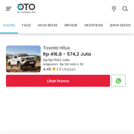
ULASAN
FAQS
HILUX BEKAS
BROSUR
MODIFIKASI
BIAYA SERVIS
Toyota Hilux
Rp 416,8 - 574,2 Juta
Dp Rp 104,2 Juta
Angsuran : Rp 9,8 Juta x 36
4.45
|
9 Ulasan
Lihat Promo