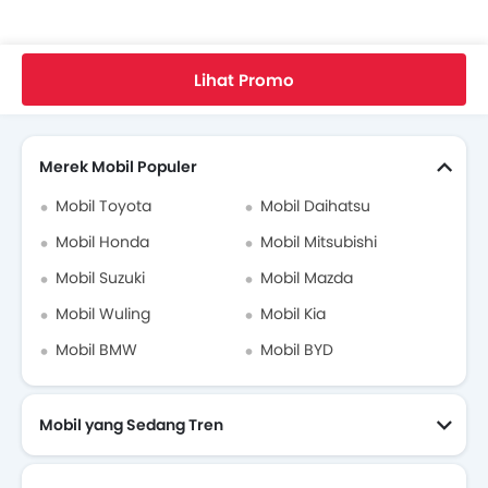
Hilux Bekas
Home
Mobil Baru
Toyota Indonesia
Hilux
Review Toyota Hilux
Kerja Keras Bagai Kuda
Lihat Promo
Video Toyota Hilux
Cari Mobil Lain
Brosur Toyota Hilux
Merek Mobil Populer
Mobil Toyota
Mobil Daihatsu
Modifikasi Toyota Hilux
Mobil Honda
Mobil Mitsubishi
Biaya Servis Toyota Hilux
Mobil Suzuki
Mobil Mazda
Mobil Wuling
Mobil Kia
Dealer Toyota di jakarta-selatan
Mobil BMW
Mobil BYD
Asuransi Mobil
Mobil yang Sedang Tren