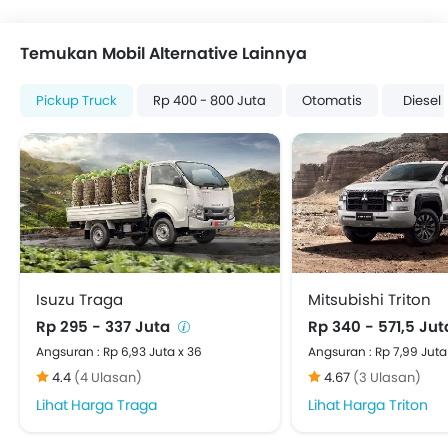
Pengingat Pintu Terbuka
Pelindung Benturan Samping
Temukan Mobil Alternative Lainnya
Spion Tengah Lipat
Engine Immobilizer
Pickup Truck
Rp 400 - 800 Juta
Otomatis
Diesel
Tanki Bahan Bakar Diletakkan di Tengah
Adjustable Headlights
Kaca spion elektrik
Antena Terpadu
Lampu sein kaca Spion Luar
Odometer Digital
Pemanas
Tachometer
Isuzu Traga
Mitsubishi Triton
Electronic Multi Tripmeter
Rp 295 - 337 Juta
Rp 340 - 571,5 Ju
Vehicle Stability Control System
Angsuran : Rp 6,93 Juta x 36
Angsuran : Rp 7,99 Juta
Engine Check Warning
4.4
(4 Ulasan)
4.67
(3 Ulasan)
EBD (Electronic Brake Distribution)
Harga Traga
Harga Triton
Anti Theft Device
Kamera Belakang