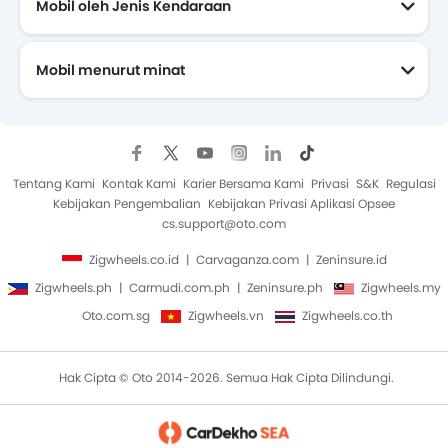
Mobil oleh Jenis Kendaraan
Mobil menurut minat
Mobil Yang Akan Datang
Tentang Kami
Kontak Kami
Karier Bersama Kami
Privasi
S&K
Regulasi
Kebijakan Pengembalian
Kebijakan Privasi Aplikasi Opsee
cs.support@oto.com
Zigwheels.co.id
Carvaganza.com
Zeninsure.id
Zigwheels.ph
Carmudi.com.ph
Zeninsure.ph
Zigwheels.my
Oto.com.sg
Zigwheels.vn
Zigwheels.co.th
Hak Cipta © Oto 2014-2026. Semua Hak Cipta Dilindungi.