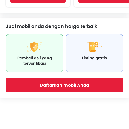
Soket USB
Sabuk Pengaman Belakan
Power Window Depan
Spion Lipat Elektrik
Lampu Pengingat Jumlah Bahan Bakar
Velg alloy
Jual mobil anda dengan harga terbaik
Adjustable Seats
Kursi Lipat Belakang
Pengaturan Posisi Stir
Wiper Kaca Belakang
Cup Holder - depan
Electric Parking Brake
Bottle Holder
Speed Sensing Door Lock
Lampu Bagasi
Curtain Airbags
Pembeli asli yang
Listing gratis
Vanity Mirror
Terrain Response
terverifikasi
Anti Lock Braking System
Sensor Parkir
Central Locking
Daftarkan mobil Anda
Kantong Udara Pengemudi
Airbag Penumpang Depan
Pengingat Pemakaian Sabuk Pengaman
Brake Assist
Crash Sensor
Alarm Mobil