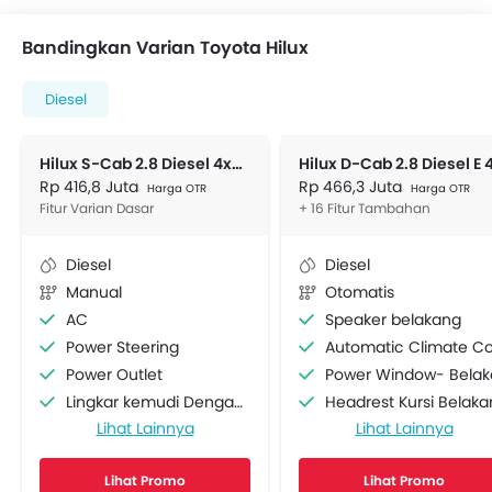
Bandingkan Varian Toyota Hilux
Diesel
Hilux S-Cab 2.8 Diesel 4x4 MT
Rp 416,8 Juta
Rp 466,3 Juta
Harga OTR
Harga OTR
Fitur Varian Dasar
+ 16 Fitur Tambahan
Diesel
Diesel
Manual
Otomatis
AC
Speaker belakang
Power Steering
Automatic Climate Contro
Power Outlet
Power Window- Belakan
Lingkar kemudi Dengan Tombol Multi Fungsi
Headrest Kursi Belak
Lihat Lainnya
Lihat Lainnya
Radio AM/FM
Arm Rest Belakang Teng
Speaker depan
Child Safety Locks
Lihat Promo
Lihat Promo
Sambungan Bluetooth
Airbag Samping Depa