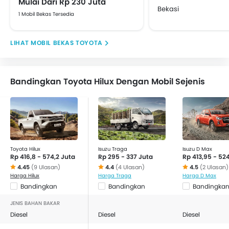
Mulai Dari Rp 230 Juta
Bekasi
1 Mobil Bekas Tersedia
MOBIL BEKAS TOYOTA
Bandingkan Toyota Hilux Dengan Mobil Sejenis
Toyota Hilux
Isuzu Traga
Isuzu D Max
Rp 416,8 - 574,2 Juta
Rp 295 - 337 Juta
Rp 413,95 - 524
4.45
(9 Ulasan)
4.4
(4 Ulasan)
4.5
(2 Ulasan)
Harga Hilux
Harga Traga
Harga D Max
Bandingkan
Bandingkan
Bandingka
JENIS BAHAN BAKAR
Diesel
Diesel
Diesel