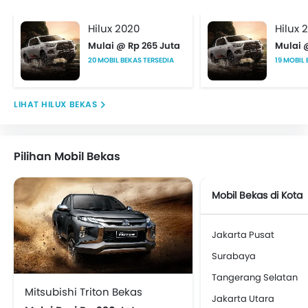
Hilux 2020
Hilux 
Mulai @ Rp 265 Juta
Mulai 
20 MOBIL BEKAS TERSEDIA
19 MOBIL
HILUX BEKAS
Pilihan Mobil Bekas
Mobil Bekas di Kota
Jakarta Pusat
Surabaya
Tangerang Selatan
Mitsubishi Triton Bekas
Jakarta Utara