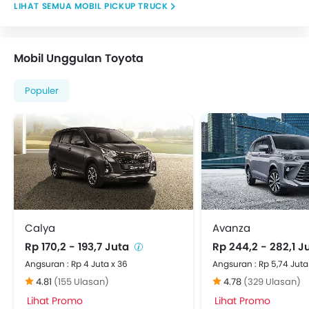
MOBIL PICKUP TRUCK
Cover Velg
Power Door Locks
Arm Rest Konsol Tengah
Mobil Unggulan Toyota
Hill-Start Assist Control
Smartphone Connectivity
Populer
Adjustable Headrest
Rear Parking Sensors
Sun Visors
Knee Airbags
Calya
Avanza
Rp 170,2 - 193,7 Juta
Rp 244,2 - 282,1 J
Angsuran : Rp 4 Juta x 36
Angsuran : Rp 5,74 Juta
4.81
(155 Ulasan)
4.78
(329 Ulasan)
Lihat Promo
Lihat Promo