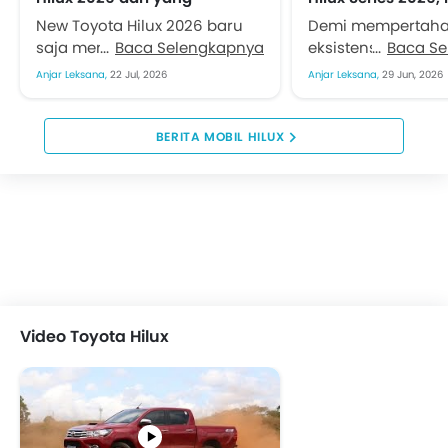
Bermesin Diesel hingga
Rp400 Jutaan
New Toyota Hilux 2026 baru
Demi mempertah
Varian EV
saja mengaspal. Auto2000
Baca Selengkapnya
eksistensi market.
Baca S
pun memberikan simulasi
Astra Motor (TAM) 
Anjar Leksana,
22 Jul, 2026
Anjar Leksana,
29 Jun, 2026
kredit bagi konsumen yang
Hilux yang kini tam
ingin memiliki pikap andalan
dewasa dan tampa
TAM...
perkasa....
BERITA MOBIL HILUX
Video Toyota Hilux