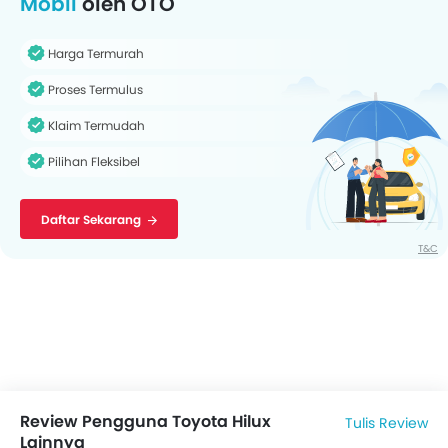
Mobil
oleh OTO
Harga Termurah
Proses Termulus
Klaim Termudah
Pilihan Fleksibel
Daftar Sekarang
T&C
Review Pengguna Toyota Hilux
Tulis Review
Lainnya