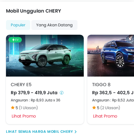
Brake Assist
Mobil Unggulan CHERY
Crash Sensor
Alarm Mobil
Populer
Yang Akan Datang
Pelindung Benturan Samping
Pelindung Benturan Depan
EV
Spion Tengah Lipat
Engine Immobilizer
Tanki Bahan Bakar Diletakkan di Tengah
Kontrol Traksi
Adjustable Headlights
Kaca spion elektrik
CHERY E5
TIGGO 8
Spion Lipat Elektrik
Rp 379,9 - 419,9 Juta
Rp 362,5 - 402,5 
Defogger Kaca Belakang
Angsuran : Rp 8,93 Juta x 36
Angsuran : Rp 8,52 Juta
Velg alloy
5
(1 Ulasan)
5
(2 Ulasan)
Antena Terpadu
Lihat Promo
Lihat Promo
Lampu sein kaca Spion Luar
Odometer Digital
HARGA MOBIL CHERY
Pemanas