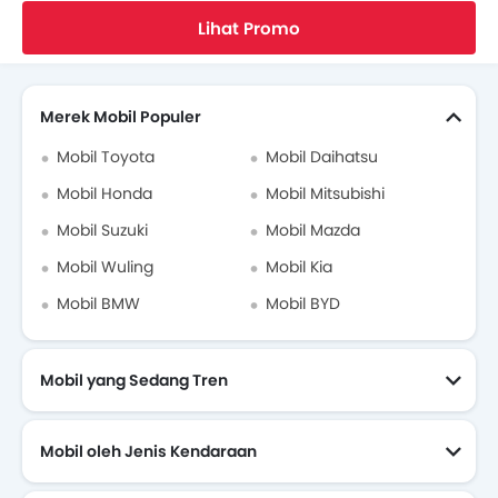
Home
Mobil Baru
Mobil CHERY
CHERY TIGGO 8 PRO
Review Pengguna
Lihat Promo
Brosur CHERY TIGGO 8 PRO
Cari Mobil Lain
Dealer CHERY di jakarta-selatan
Merek Mobil Populer
Mobil Toyota
Mobil Daihatsu
Asuransi Mobil
Mobil Honda
Mobil Mitsubishi
Mobil Suzuki
Mobil Mazda
Mobil Wuling
Mobil Kia
Mobil BMW
Mobil BYD
Mobil yang Sedang Tren
Mobil oleh Jenis Kendaraan