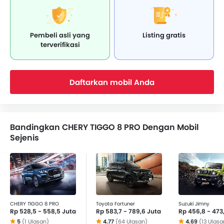
Pembeli asli yang
Listing gratis
terverifikasi
Daftarkan mobil Anda
Bandingkan CHERY TIGGO 8 PRO Dengan Mobil
Sejenis
CHERY TIGGO 8 PRO
Toyota Fortuner
Suzuki Jimny
Rp 528,5 - 558,5 Juta
Rp 583,7 - 789,6 Juta
Rp 456,8 - 473
5
(1 Ulasan)
4.77
(64 Ulasan)
4.69
(13 Ulasa