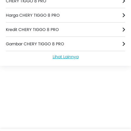
CHERY TIGGO 8 PRO
Pengukur Tekanan Ban
Power Door Locks
Harga CHERY TIGGO 8 PRO
Arm Rest Konsol Tengah
Hill-Start Assist Control
Kredit CHERY TIGGO 8 PRO
Downhill Assist Control
Wireless Charger
Gambar CHERY TIGGO 8 PRO
Electric Parking Brake
Lihat Lainnya
Rear Parking Sensors
Berita CHERY TIGGO 8 PRO
Speed Sensing Door Locks
Curtain Airbags
CHERY TIGGO 8 PRO Spesifikasi
ISOFIX Child Seat Mounts
Warna CHERY TIGGO 8 PRO
Sun Visors
Apple Carplay/Android Auto
CHERY TIGGO 8 PRO FAQs
Ambient Light
Tiggo 8 Pro Bekas
Video CHERY TIGGO 8 PRO