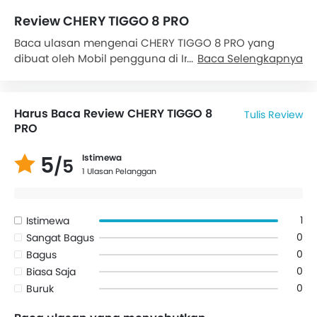
Review CHERY TIGGO 8 PRO
Baca ulasan mengenai CHERY TIGGO 8 PRO yang
dibuat oleh Mobil pengguna di Indonesian. Ketahui
Baca Selengkapnya
soal performa, fitur & masalah yang dialami pemilik
CHERY TIGGO 8 PRO. Hingga saat ini ada 1 ulasan asli
dari
CHERY TIGGO 8 PRO
, pemilik yang terdiri dari 1
Harus Baca Review CHERY TIGGO 8
Tulis Review
pemilik merasa puas.
PRO
5
Istimewa
/5
1 Ulasan Pelanggan
1
Istimewa
0
Sangat Bagus
0
Bagus
0
Biasa Saja
0
Buruk