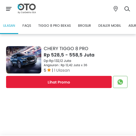
ULASAN
FAQS
TIGGO 8 PRO BEKAS
BROSUR
DEALER MOBIL
ASUR
CHERY TIGGO 8 PRO
Rp 528,5 - 558,5 Juta
Dp Rp 132,12 Juta
Angsuran : Rp 12,42 Juta x 36
5
|
1 Ulasan
Lihat Promo