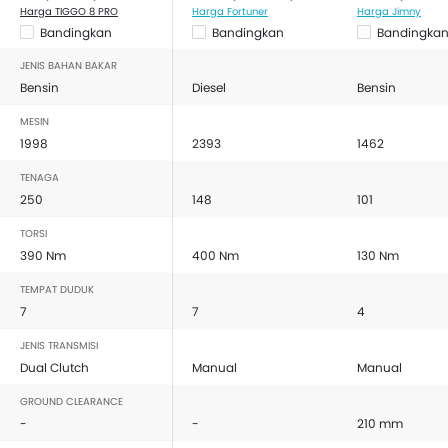
Harga TIGGO 8 PRO
Harga Fortuner
Harga Jimny
Bandingkan
Bandingkan
Bandingka
JENIS BAHAN BAKAR
Bensin
Diesel
Bensin
MESIN
1998
2393
1462
TENAGA
250
148
101
TORSI
390 Nm
400 Nm
130 Nm
TEMPAT DUDUK
7
7
4
JENIS TRANSMISI
Dual Clutch
Manual
Manual
GROUND CLEARANCE
-
-
210 mm