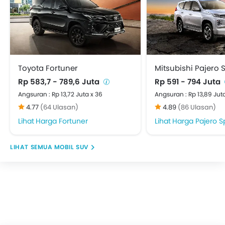
Headrest Kursi Belakang
Arm Rest Belakang Tengah
Pengaturan Posisi Stir
Perintah Suara
Layar Sentuh
Toyota Fortuner
Mitsubishi Pajero 
Cup Holder - depan
Rp 583,7 - 789,6 Juta
Rp 591 - 794 Juta
Vanity Mirror
Angsuran : Rp 13,72 Juta x 36
Angsuran : Rp 13,89 Jut
Anti Lock Braking System
4.77
(64 Ulasan)
4.89
(86 Ulasan)
Sensor Parkir
Automatic Head Lamps
Harga Fortuner
Harga Pajero S
Central Locking
Child Safety Locks
MOBIL SUV
Kantong Udara Pengemudi
Airbag Penumpang Depan
Airbag Samping Depan
Sabuk Pengaman Belakang
Sabuk Pengaman Depan dengan Penyesuai ketingg
Pengingat Pemakaian Sabuk Pengaman