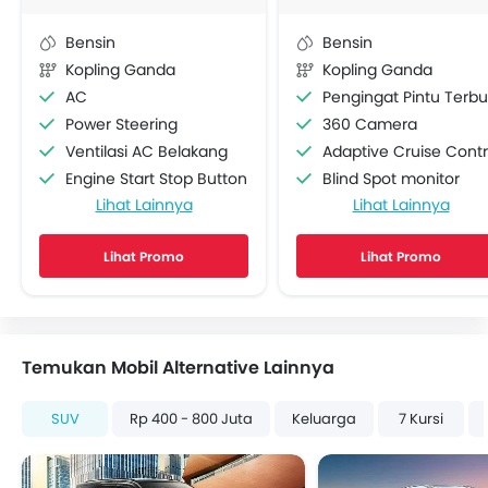
Bensin
Bensin
Kopling Ganda
Kopling Ganda
AC
Pengingat Pintu Terb
Power Steering
360 Camera
Ventilasi AC Belakang
Adaptive Cruise Contr
Engine Start Stop Button
Blind Spot monitor
Lihat Lainnya
Lihat Lainnya
Lingkar kemudi Dengan Tombol Multi Fungsi
Rear Cross Traffic Aler
Radio AM/FM
Memory Seats
Lihat Promo
Lihat Promo
Speaker depan
Lane Departure Warning Syst
Speaker belakang
Sambungan Bluetooth
Soket USB
Temukan Mobil Alternative Lainnya
Pembuka Bagasi
Power Window Depan
SUV
Rp 400 - 800 Juta
Keluarga
7 Kursi
Power Window- Belakang
Lampu Pengingat Jumlah Bahan Bakar
Adjustable Seats