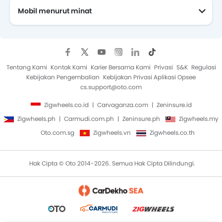
Mobil menurut minat
Mobil Yang Akan Datang
Tentang Kami
Kontak Kami
Karier Bersama Kami
Privasi
S&K
Regulasi
Kebijakan Pengembalian
Kebijakan Privasi Aplikasi Opsee
cs.support@oto.com
Zigwheels.co.id
Carvaganza.com
Zeninsure.id
Zigwheels.ph
Carmudi.com.ph
Zeninsure.ph
Zigwheels.my
Oto.com.sg
Zigwheels.vn
Zigwheels.co.th
Hak Cipta © Oto 2014-2026. Semua Hak Cipta Dilindungi.