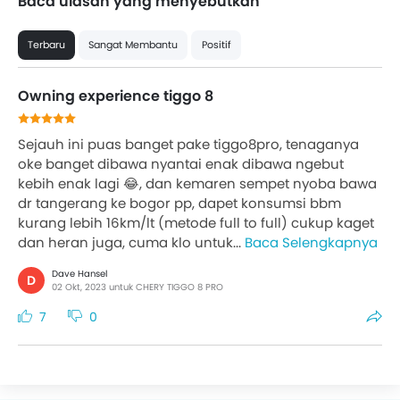
Baca ulasan yang menyebutkan
Terbaru
Sangat Membantu
Positif
Owning experience tiggo 8
Sejauh ini puas banget pake tiggo8pro, tenaganya
oke banget dibawa nyantai enak dibawa ngebut
kebih enak lagi 😂, dan kemaren sempet nyoba bawa
dr tangerang ke bogor pp, dapet konsumsi bbm
kurang lebih 16km/lt (metode full to full) cukup kaget
dan heran juga, cuma klo untuk...
Baca Selengkapnya
Dave Hansel
D
02 Okt, 2023 untuk CHERY TIGGO 8 PRO
7
0