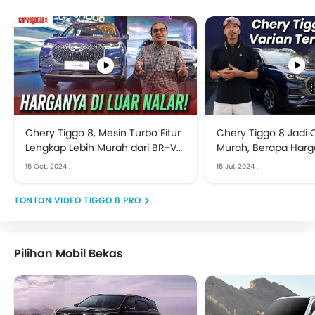
Chery Tiggo 8, Mesin Turbo Fitur
Chery Tiggo 8 Jadi O
Lengkap Lebih Murah dari BR-V
Murah, Berapa Har
dan Xpander Cross
15 Oct, 2024
.
15 Jul, 2024
.
VIDEO TIGGO 8 PRO
Pilihan Mobil Bekas