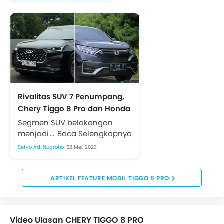
Rivalitas SUV 7 Penumpang,
Chery Tiggo 8 Pro dan Honda
CR-V
Segmen SUV belakangan
menjadi salah satu model
Baca Selengkapnya
yang dilirik konsumen. Model
Setyo Adi Nugroho,
02 Mei, 2023
yang terlihat tangguh dengan
tawaran fitur canggih
membuat SUV,...
ARTIKEL FEATURE MOBIL TIGGO 8 PRO
Video Ulasan CHERY TIGGO 8 PRO