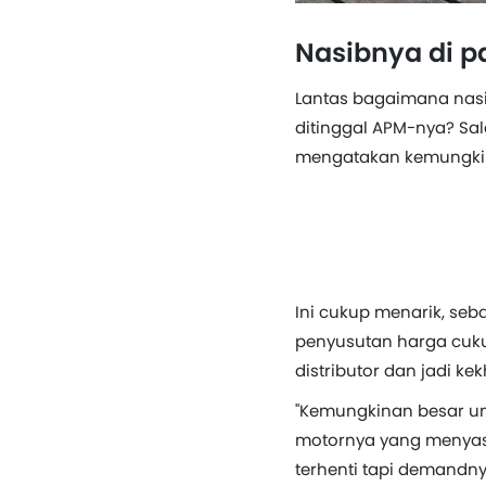
Nasibnya di p
Lantas bagaimana nasi
ditinggal APM-nya? Sal
mengatakan kemungkina
Ini cukup menarik, s
penyusutan harga cukup
distributor dan jadi k
"Kemungkinan besar unt
motornya yang menyasa
terhenti tapi demandn