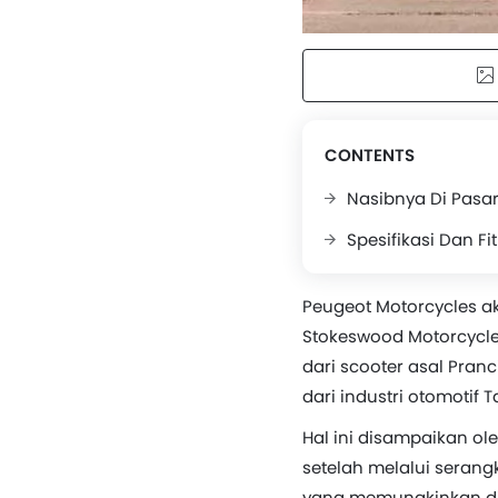
CONTENTS
Nasibnya Di Pasa
Spesifikasi Dan F
Peugeot Motorcycles a
Stokeswood Motorcycle
dari scooter asal Pran
dari industri otomotif T
Hal ini disampaikan ol
setelah melalui serang
yang memungkinkan di 