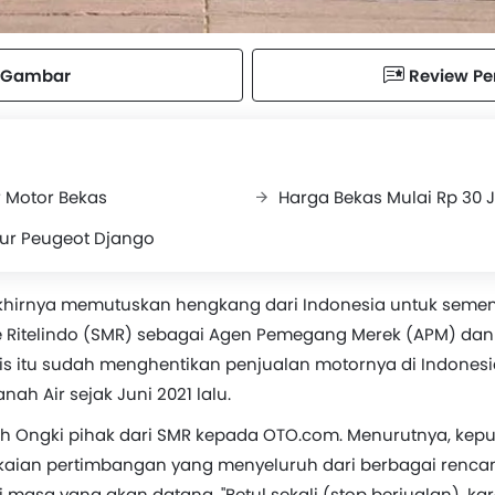
Gambar
Review P
r Motor Bekas
Harga Bekas Mulai Rp 30 
itur Peugeot Django
khirnya memutuskan hengkang dari Indonesia untuk semen
 Ritelindo (SMR) sebagai Agen Pemegang Merek (APM) dan p
cis itu sudah menghentikan penjualan motornya di Indones
anah Air sejak Juni 2021 lalu.
eh Ongki pihak dari SMR kepada OTO.com. Menurutnya, kepu
kaian pertimbangan yang menyeluruh dari berbagai rencana
masa yang akan datang. "Betul sekali (stop berjualan), k