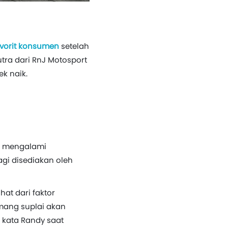
avorit konsumen
setelah
tra dari RnJ Motosport
k naik.
n mengalami
agi disediakan oleh
at dari faktor
mang suplai akan
 kata Randy saat