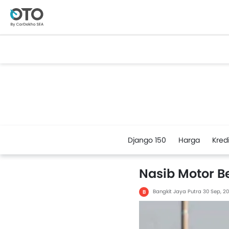
Django 150
Harga
Kredi
Nasib Motor B
Bangkit Jaya Putra
30 Sep, 2
B