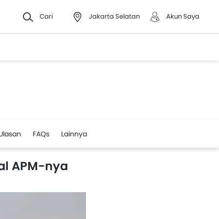
Cari
Jakarta Selatan
Akun Saya
Ulasan
FAQs
Lainnya
gal APM-nya