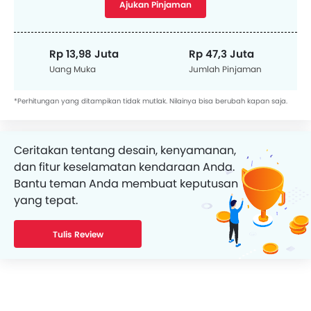
Ajukan Pinjaman
Rp 13,98 Juta
Rp 47,3 Juta
Uang Muka
Jumlah Pinjaman
*Perhitungan yang ditampikan tidak mutlak. Nilainya bisa berubah kapan saja.
Ceritakan tentang desain, kenyamanan,
dan fitur keselamatan kendaraan Anda.
Bantu teman Anda membuat keputusan
yang tepat.
Tulis Review