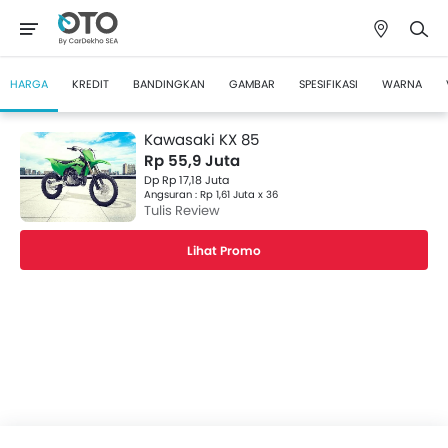
HARGA
KREDIT
BANDINGKAN
GAMBAR
SPESIFIKASI
WARNA
Kawasaki KX 85
Rp 55,9 Juta
Dp Rp 17,18 Juta
Angsuran : Rp 1,61 Juta x 36
Tulis Review
Lihat Promo