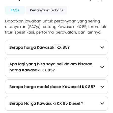
FAQs
Pertanyaan Terbaru
Dapatkan jawaban untuk pertanyaan yang sering
ditanyakan (FAQs) tentang Kawasaki KX 85, termasuk
fitur, spesifikasi, performa, perawatan, dan lainnya.
Berapa harga Kawasaki KX 85?
Harga Kawasaki KX 85 di Indonesia mulai dari Rp 68,7 Juta hingga Rp 68,7 Juta.
Apa lagi yang bisa saya beli dalam kisaran
harga Kawasaki KX 85?
Alternatif teratas Kawasaki KX 85 dalam kisaran harga yang sama adalah Kawasaki D-Tracker Rp 78,1 Juta, Kawasaki KLX 250 Rp 78,1 Juta, Husqvarna TC 50 Rp 65 Juta, Husqvarna TC 65 Rp 79 Juta and Kawasaki KLX 230 Rp 50,9 - 66,2 Juta.
Berapa harga model dasar Kawasaki KX 85?
Model dasar Kawasaki KX 85 adalah Kawasaki KX 85 L, yang tersedia di Rp 68,7 Juta di Indonesia.
Berapa Harga Kawasaki KX 85 Diesel ?
Tidak ada opsi mesin diesel yang tersedia di Kawasaki KX 85.