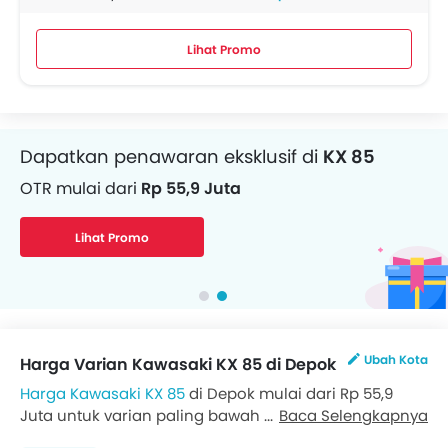
Lihat Promo
Dapatkan penawaran eksklusif di
KX 85
OTR mulai dari
Rp 55,9 Juta
Lihat Promo
Ubah Kota
Harga Varian Kawasaki KX 85 di Depok
Harga Kawasaki KX 85
di Depok mulai dari Rp 55,9
Juta untuk varian paling bawah L, sementara varian
Baca Selengkapnya
tertinggi dihargai Rp 55,9 Juta. Kunjungi
Dealer