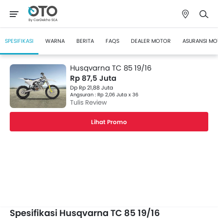
SPESIFIKASI
WARNA
BERITA
FAQS
DEALER MOTOR
ASURANSI M
Husqvarna TC 85 19/16
Rp 87,5 Juta
Dp Rp 21,88 Juta
Angsuran : Rp 2,06 Juta x 36
Tulis Review
Lihat Promo
Spesifikasi Husqvarna TC 85 19/16