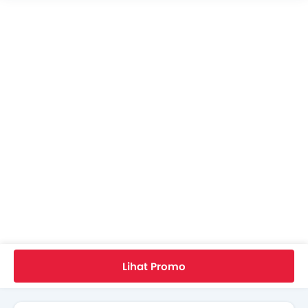
Warna Husqvarna TC 85 19/16
Husqvarna TC 85 19/16 FAQs
Dealer Husqvarna
Asuransi Motor
Home
Motor Baru
Motor Husqvarna
Husqvarna TC 85 19/16
Spesifikasi
Lihat Promo
Cari Motor Lain