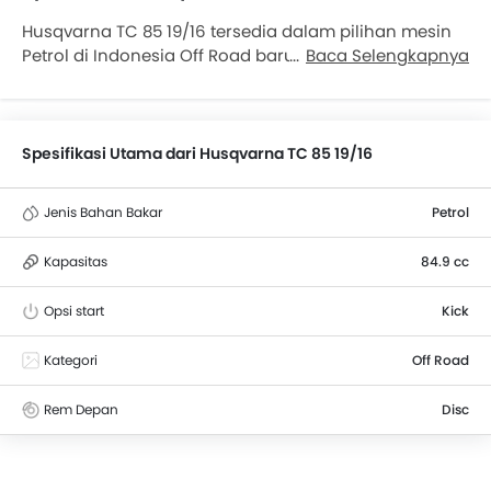
Husqvarna TC 85 19/16 tersedia dalam pilihan mesin
Petrol di Indonesia Off Road baru dari Husqvarna
Baca Selengkapnya
hadir dalam 1 varian. Bicara soal spesifikasi mesin
Husqvarna TC 85 19/16, ini ditenagai dua pilihan
mesin Petrol berkapasitas 84.9 cc. TC 85 19/16 tersedia
dengan transmisi Manual tergantung variannya. serta
Spesifikasi Utama dari Husqvarna TC 85 19/16
ground clearance 377 mm.
Jenis Bahan Bakar
Petrol
Kapasitas
84.9 cc
Opsi start
Kick
Kategori
Off Road
Rem Depan
Disc