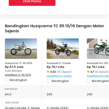
Lihat Promo
Bandingkan Husqvarna TC 85 19/16 Dengan Motor
Sejenis
Husqvarna TC 85 19/16
Kawasaki D-Tracker
Kawasaki KLX 250
Rp 87,5 Juta
Rp 78,1 Juta
Rp 78,1 Juta
Tulis Review
4.63
(15 Ulasan)
4.7
(6 Ulasan)
Spesifikasi TC 85 19/16
Spesifikasi D-Tracker
Spesifikasi KLX 250
Bandingkan
Bandingkan
Bandingka
KAPASITAS
84.9
249
249
JENIS MESIN
Single Cylinder, 2-Stroke
4-Stroke, DOHC
4-Stroke, DOHC