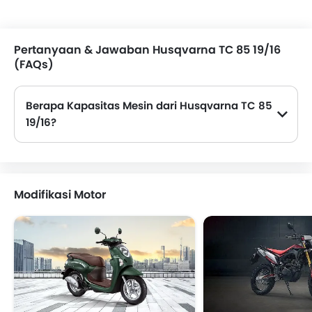
Pertanyaan & Jawaban Husqvarna TC 85 19/16
(FAQs)
Berapa Kapasitas Mesin dari Husqvarna TC 85
19/16?
TC 85 19/16 ditawarkan dalam opsi mesin 1: 84.9 cc. Periksa spesifikasi lengkapnya di sini:
Husqvarna TC 85 19/16 spec
Modifikasi Motor