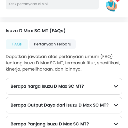
Isuzu D Max SC MT (FAQs)
FAQs
Pertanyaan Terbaru
Dapatkan jawaban atas pertanyaan umum (FAQ)
tentang Isuzu D Max SC MT, termasuk fitur, spesifikasi,
kinerja, pemeliharaan, dan lainnya.
Berapa harga Isuzu D Max SC MT?
Harga Isuzu D Max SC MT di Filipina adalah Rp 413,95 Juta.
Berapa Output Daya dari Isuzu D Max SC MT?
Isuzu D Max SC MT memberikan 148 hp tenaga maksimum dan 350 Nm torsi maksimum.
Berapa Panjang Isuzu D Max SC MT?
Panjang Isuzu D Max SC MT adalah 5230 mm , sedangkan lebarnya adalah 1810 mm .