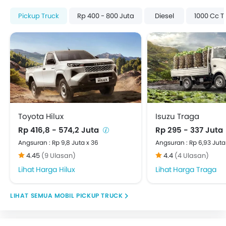
Pickup Truck
Rp 400 - 800 Juta
Diesel
1000 Cc T
Toyota Hilux
Isuzu Traga
Rp 416,8 - 574,2 Juta
Rp 295 - 337 Juta
Angsuran : Rp 9,8 Juta x 36
Angsuran : Rp 6,93 Juta
4.45
(9 Ulasan)
4.4
(4 Ulasan)
Harga Hilux
Harga Traga
MOBIL PICKUP TRUCK