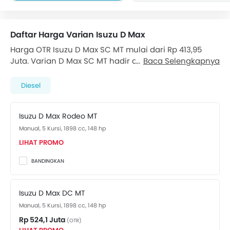
Kaca spion elektrik
Power Window Depan
Defogger Kaca Belakan
Lampu Pengingat Jumlah Bahan Bakar
Velg alloy
Daftar Harga Varian Isuzu D Max
Adjustable Seats
Vehicle Stability Control Syst
Lapisan berbahan kain
Harga OTR Isuzu D Max SC MT mulai dari Rp 413,95
Anti Theft Device
Juta. Varian D Max SC MT hadir dengan mesin Diesel
Pengaturan Posisi Stir
Baca Selengkapnya
Kursi Lipat Belakang
1898 cc, yang mampu menghasilkan tenaga hingga
Cup Holder - depan
Lampu Kabut Depan
148 hp dan torsi puncak 350 Nm . D Max SC MT
Diesel
Bottle Holder
berkapasitas 2 Kursi penupang dibekali juga dengan
Kamera Belakang
Anti Lock Braking System
transmisi 6-Speed Manual . Cek Varian Lain dari
Isuzu
Pijakan Samping
Kantong Udara Pengemudi
Isuzu D Max Rodeo MT
D Max
. Harga di bawah:
Hill-Start Assist Contro
Airbag Penumpang Depan
Manual, 5 Kursi, 1898 cc, 148 hp
Downhill Assist Contro
Pengingat Pemakaian Sabuk Pengaman
LIHAT PROMO
Daytime Running Ligh
Brake Assist
BANDINGKAN
Crash Sensor
Pengingat Pintu Terbuka
Pelindung Benturan Samping
Isuzu D Max DC MT
Pelindung Benturan Depan
Manual, 5 Kursi, 1898 cc, 148 hp
Tanki Bahan Bakar Diletakkan di Tengah
Rp 524,1 Juta
(OTR)
Follow Me Home Headlamps