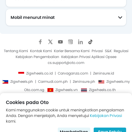
Mobil menurut minat
Mobil Yang Akan Datang
Tentang Kami
Kontak Kami
Karier Bersama Kami
Privasi
S&K
Regulasi
Kebijakan Pengembalian
Kebijakan Privasi Aplikasi Opsee
cs.support@oto.com
Zigwheels.co.id
Carvaganza.com
Zeninsure.id
Zigwheels.ph
Carmudi.com.ph
Zeninsure.ph
Zigwheels.my
Oto.com.sg
Zigwheels.vn
Zigwheels.co.th
Cookies pada Oto
Hak Cipta © Oto 2014-2026. Semua Hak Cipta Dilindungi.
Kami menggunakan cookie untuk meningkatkan pengalaman
Anda. Dengan menjelajah, Anda menyetujui
Kebijakan Privasi
kami.
Membatalkan
Saya Setuju