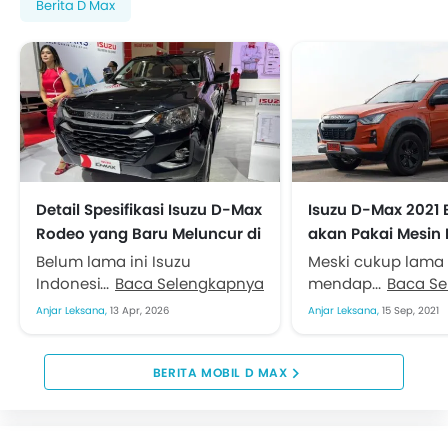
Berita D Max
Detail Spesifikasi Isuzu D-Max
Isuzu D-Max 2021 E
Rodeo yang Baru Meluncur di
akan Pakai Mesin D
GIICOMVEC 2026
Blue Power Turbo
Belum lama ini Isuzu
Meski cukup lama 
Indonesia (IAMI)
Baca Selengkapnya
mendapatkan pen
Baca S
meluncurkan pick-up double
Isuzu Astra Motor 
Anjar Leksana,
13 Apr, 2026
Anjar Leksana,
15 Sep, 2021
cabin. Ya, D-Max Rodeo versi
menjanjikan mode
penyegaran ringan
pikap D-Max akan
mengaspal di GIICOMVEC
akhir tahun ini....
BERITA MOBIL D MAX
2026...