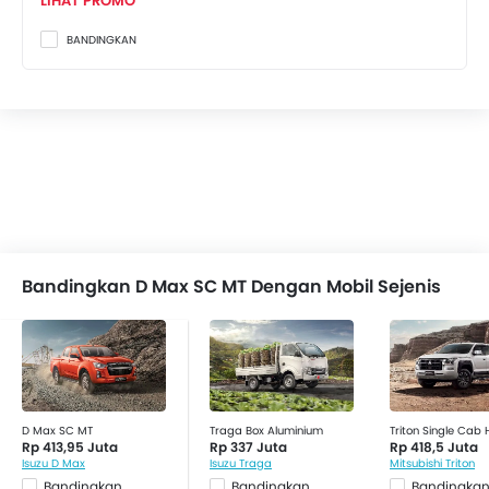
LIHAT PROMO
Adjustable Headlights
BANDINGKAN
Odometer Digital
Pemanas
Tachometer
Electronic Multi Tripmeter
Kursi Pengemudi Dengan Penyesuai Ketinggian
Engine Check Warning
EBD (Electronic Brake Distribution)
Cover Velg
Antena elektrik
Bandingkan D Max SC MT Dengan Mobil Sejenis
Kaca spion luar manual
Power Door Locks
Adjustable Headrest
Sun Visors
Emergency Stop Signal
D Max SC MT
Traga Box Aluminium
Triton Single Cab
Rp 413,95 Juta
Rp 337 Juta
Rp 418,5 Juta
Isuzu D Max
Isuzu Traga
Mitsubishi Triton
Bandingkan
Bandingkan
Bandingka