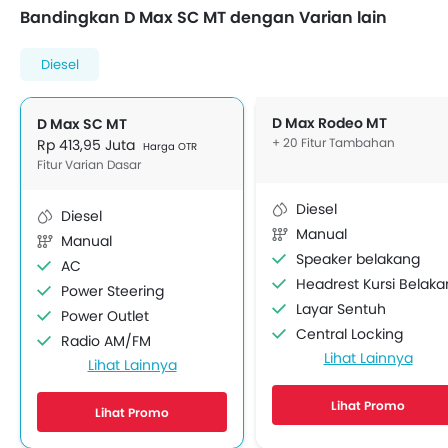
Bandingkan D Max SC MT dengan Varian lain
Diesel
D Max Rodeo MT
D Max SC MT
+ 20 Fitur Tambahan
Rp 413,95 Juta
Harga OTR
Fitur Varian Dasar
Diesel
Diesel
Manual
Manual
Speaker belakang
AC
Headrest Kursi Belak
Power Steering
Layar Sentuh
Power Outlet
Central Locking
Radio AM/FM
Lihat Lainnya
Child Safety Locks
Lihat Lainnya
Speaker depan
Sabuk Pengaman Belakan
Audio 2DIN
Lihat Promo
Engine Immobilizer
Lihat Promo
Sambungan Bluetooth
Kontrol Traksi
Soket USB