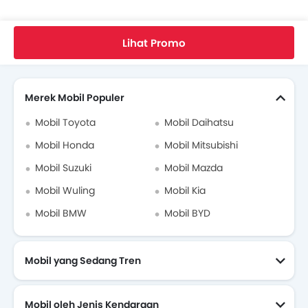
D Max Bekas
Home
Mobil Baru
Mobil Isuzu
D Max
SC MT
Brosur Isuzu D Max
Lihat Promo
Cari Mobil Lain
Dealer Isuzu di jakarta-selatan
Merek Mobil Populer
Asuransi Mobil
Mobil Toyota
Mobil Daihatsu
Mobil Honda
Mobil Mitsubishi
Mobil Suzuki
Mobil Mazda
Mobil Wuling
Mobil Kia
Mobil BMW
Mobil BYD
Mobil yang Sedang Tren
Mobil oleh Jenis Kendaraan