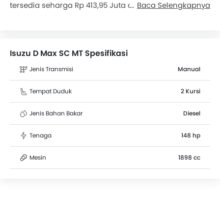
tersedia seharga Rp 413,95 Juta di Indonesia. Mobil ini
Baca Selengkapnya
memiliki ground clearance 220 mm dengan dimensi
sebagai berikut: 5230 mm L x 1810 mm W x 1770 mm H.
Lebih dari 2 pengguna telah memberikan penilaian
untuk D Max SC MT berdasarkan fitur, jarak tempuh,
Isuzu D Max SC MT Spesifikasi
kenyamanan tempat duduk dan kinerja mesin.
Kompetitor terdekat D Max SC MT adalah Hilux 2.4L DSL
Jenis Transmisi
Manual
Single Cab 4x4 MT dan Triton Single Cab HDX 4x4 MT.
Tempat Duduk
2 Kursi
Jenis Bahan Bakar
Diesel
Tenaga
148 hp
Mesin
1898 cc