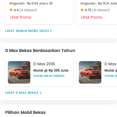
Angsuran : Rp 6,93 Juta x 36
Angsuran : Rp 15,31 Juta
4.4
(4 Ulasan)
4.75
(4 Ulasan)
Lihat Promo
Lihat Promo
MOBIL ISUZU
D Max Bekas Berdasarkan Tahun
D Max 2018
D Max
Mulai @ Rp 295 Juta
Mulai 
5 MOBIL BEKAS TERSEDIA
3 MOBIL 
D MAX BEKAS
Pilihan Mobil Bekas