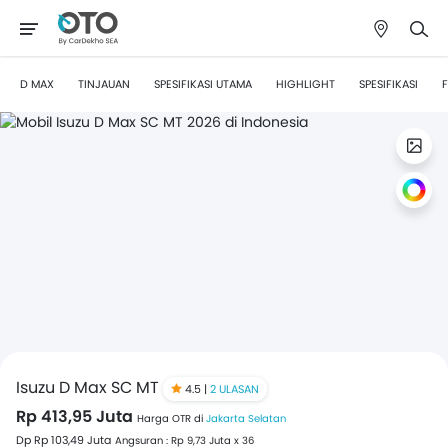
D MAX
TINJAUAN
SPESIFIKASI UTAMA
HIGHLIGHT
SPESIFIKASI
F
Isuzu D Max SC MT
4.5 |
2 ULASAN
Rp 413,95 Juta
Harga OTR di
Jakarta Selatan
Dp Rp 103,49 Juta
Angsuran : Rp 9,73 Juta x 36