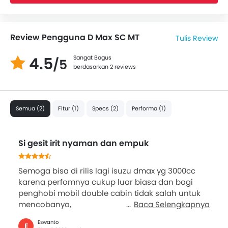
Review Pengguna D Max SC MT
Tulis Review
4.5
Sangat Bagus
/5
berdasarkan 2 reviews
Semua (2)
Fitur (1)
Specs (2)
Performa (1)
Si gesit irit nyaman dan empuk
Semoga bisa di rilis lagi isuzu dmax yg 3000cc
karena perfomnya cukup luar biasa dan bagi
penghobi mobil double cabin tidak salah untuk
mencobanya,
Baca Selengkapnya
Eswanto
E