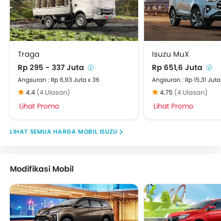
Traga
Isuzu MuX
Rp 295 - 337 Juta
Rp 651,6 Juta
Angsuran : Rp 6,93 Juta x 36
Angsuran : Rp 15,31 Juta
4.4
(4 Ulasan)
4.75
(4 Ulasan)
Lihat Promo
Lihat Promo
HARGA MOBIL ISUZU
Modifikasi Mobil