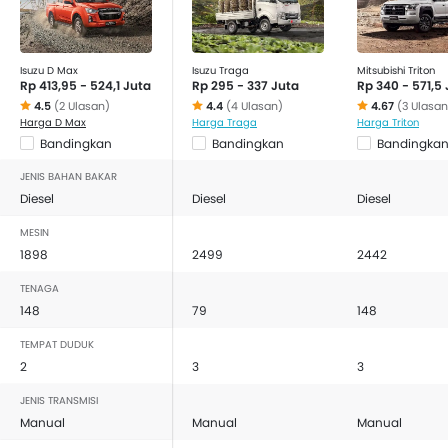
Isuzu D Max
Isuzu Traga
Mitsubishi Triton
Rp 413,95 - 524,1 Juta
Rp 295 - 337 Juta
Rp 340 - 571,5
4.5
(2 Ulasan)
4.4
(4 Ulasan)
4.67
(3 Ulasan
Harga D Max
Harga Traga
Harga Triton
Bandingkan
Bandingkan
Bandingka
JENIS BAHAN BAKAR
Diesel
Diesel
Diesel
MESIN
1898
2499
2442
TENAGA
148
79
148
TEMPAT DUDUK
2
3
3
JENIS TRANSMISI
Manual
Manual
Manual