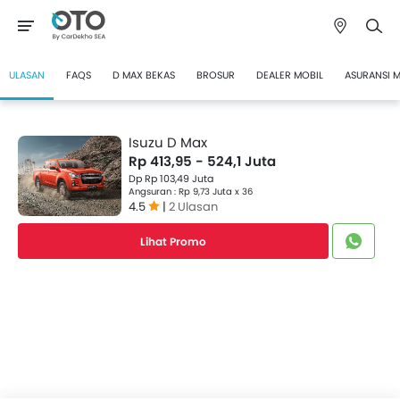
ULASAN
FAQS
D MAX BEKAS
BROSUR
DEALER MOBIL
ASURANSI 
Isuzu D Max
Rp 413,95 - 524,1 Juta
Dp Rp 103,49 Juta
Angsuran : Rp 9,73 Juta x 36
4.5
|
2 Ulasan
Lihat Promo