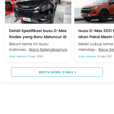
Detail Spesifikasi Isuzu D-Max
Isuzu D-Max 2021 E
Rodeo yang Baru Meluncur di
akan Pakai Mesin D
GIICOMVEC 2026
Blue Power Turbo
Belum lama ini Isuzu
Meski cukup lama 
Indonesia (IAMI)
Baca Selengkapnya
mendapatkan pen
Baca S
meluncurkan pick-up double
Isuzu Astra Motor 
Anjar Leksana,
13 Apr, 2026
Anjar Leksana,
15 Sep, 2021
cabin. Ya, D-Max Rodeo versi
menjanjikan mode
penyegaran ringan
pikap D-Max akan
mengaspal di GIICOMVEC
akhir tahun ini....
BERITA MOBIL D MAX
2026...