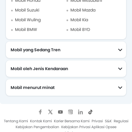
Mobil Honda
Mobil Mitsubishi
Mobil Suzuki
Mobil Mazda
Mobil Wuling
Mobil Kia
Mobil BMW
Mobil BYD
Mobil yang Sedang Tren
Mobil oleh Jenis Kendaraan
Mobil menurut minat
Mobil Yang Akan Datang
Tentang Kami
Kontak Kami
Karier Bersama Kami
Privasi
S&K
Regulasi
Kebijakan Pengembalian
Kebijakan Privasi Aplikasi Opsee