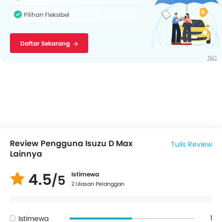
Pilihan Fleksibel
Daftar Sekarang
T&C
Review Pengguna Isuzu D Max
Tulis Review
Lainnya
4.5
Istimewa
/5
2 Ulasan Pelanggan
1
Istimewa