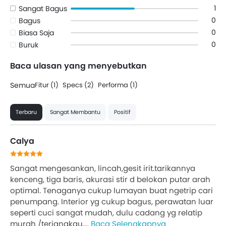
1
Sangat Bagus
0
Bagus
0
Biasa Saja
0
Buruk
Baca ulasan yang menyebutkan
Semua
Fitur (1)
Specs (2)
Performa (1)
Terbaru
Sangat Membantu
Positif
Calya
Sangat mengesankan, lincah,gesit irit.tarikannya
kenceng, tiga baris, akurasi stir d belokan putar arah
optimal. Tenaganya cukup lumayan buat ngetrip cari
penumpang. Interior yg cukup bagus, perawatan luar
seperti cuci sangat mudah, dulu cadang yg relatip
murah /terjangkau....
Baca Selengkapnya