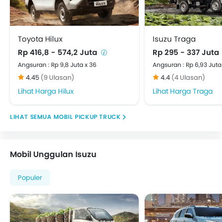
Cover Velg
Antena elektrik
Kaca spion luar manual
Toyota Hilux
Isuzu Traga
Power Door Locks
Rp 416,8 - 574,2 Juta
Rp 295 - 337 Juta
Adjustable Headrest
Angsuran : Rp 9,8 Juta x 36
Angsuran : Rp 6,93 Juta
Sun Visors
4.45
(9 Ulasan)
4.4
(4 Ulasan)
Emergency Stop Signal
Harga Hilux
Harga Traga
MOBIL PICKUP TRUCK
Mobil Unggulan Isuzu
Populer