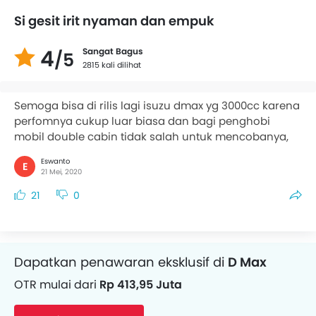
Si gesit irit nyaman dan empuk
4
Sangat Bagus
/5
2815 kali dilihat
Semoga bisa di rilis lagi isuzu dmax yg 3000cc karena
perfomnya cukup luar biasa dan bagi penghobi
mobil double cabin tidak salah untuk mencobanya,
Eswanto
E
21 Mei, 2020
21
0
Dapatkan penawaran eksklusif di
D Max
OTR mulai dari
Rp 413,95 Juta