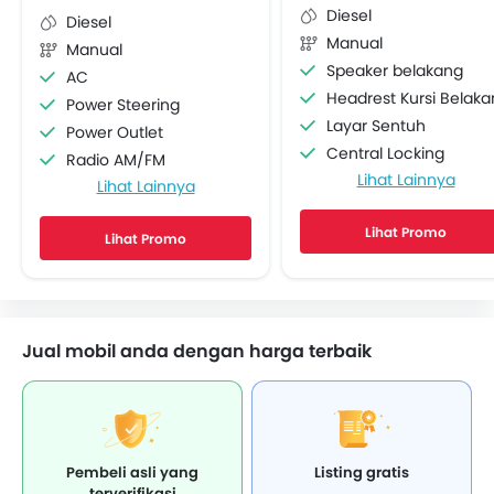
Diesel
Diesel
Manual
Manual
Speaker belakang
AC
Headrest Kursi Belak
Power Steering
Layar Sentuh
Power Outlet
Central Locking
Radio AM/FM
Lihat Lainnya
Child Safety Locks
Lihat Lainnya
Speaker depan
Sabuk Pengaman Belakan
Audio 2DIN
Lihat Promo
Engine Immobilizer
Lihat Promo
Sambungan Bluetooth
Kontrol Traksi
Soket USB
Kaca spion elektrik
Power Window Depan
Defogger Kaca Belakan
Lampu Pengingat Jumlah Bahan Bakar
Velg alloy
Jual mobil anda dengan harga terbaik
Adjustable Seats
Vehicle Stability Control Syst
Lapisan berbahan kain
Anti Theft Device
Pengaturan Posisi Stir
Kursi Lipat Belakang
Cup Holder - depan
Lampu Kabut Depan
Bottle Holder
Pembeli asli yang
Listing gratis
Kamera Belakang
Anti Lock Braking System
terverifikasi