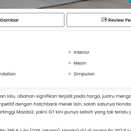
Gambar
Review P
Interior
Mesin
ndalian
Simpulan
n lalu. Ubahan signifikan terjadi pada harga, justru men
mpetitif dengan hatchback merek lain, salah satunya Honda J
rtinggi Mazda2, yakni GT kini punya selisih yang tak terlalu
 Rp 286,6 juta (OTR Jakarta), Mazda2 GT di angka Rp 302,8 j