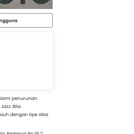
engguna
galami penurunan.
azz. Bila
 jauh dengan tipe atas
uta. Bedanya Rp 16,2