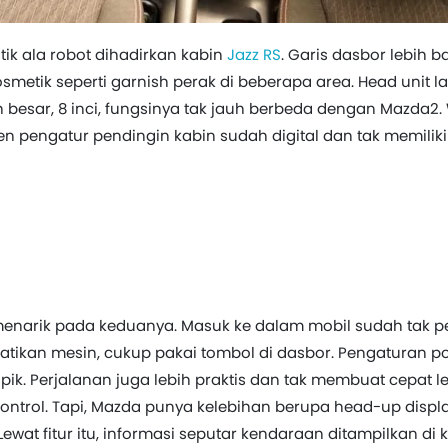
tik ala robot dihadirkan kabin
Jazz RS
. Garis dasbor lebih 
smetik seperti garnish perak di beberapa area. Head unit l
h besar, 8 inci, fungsinya tak jauh berbeda dengan Mazda2.
 pengatur pendingin kabin sudah digital dan tak memiliki t
menarik pada keduanya. Masuk ke dalam mobil sudah tak per
ikan mesin, cukup pakai tombol di dasbor. Pengaturan po
kopik. Perjalanan juga lebih praktis dan tak membuat cepat 
 control. Tapi, Mazda punya kelebihan berupa head-up dis
wat fitur itu, informasi seputar kendaraan ditampilkan di