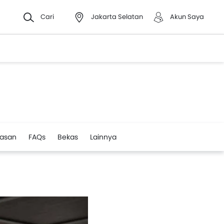
Cari
Jakarta Selatan
Akun Saya
lasan
FAQs
Bekas
Lainnya