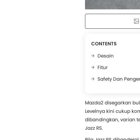
CONTENTS
Desain
Fitur
Safety Dan Penge
Mazda2 disegarkan bula
Levelnya kini cukup ko
dibandingkan, varian te
Jazz RS.
Bila Jazz RS dibanderol