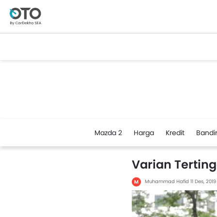
Mazda 2
Harga
Kredit
Bandi
Varian Terting
Muhammad Hafid
11 Des, 201
M