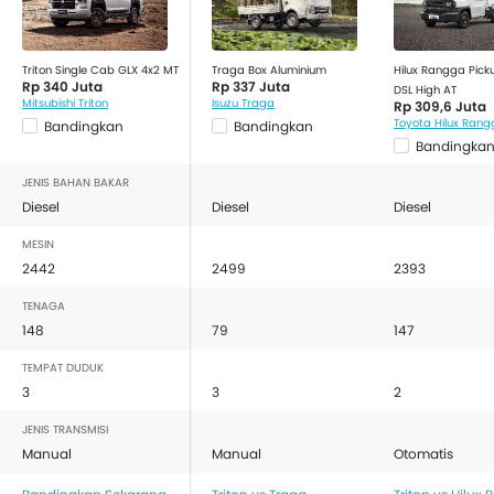
Triton Single Cab GLX 4x2 MT
Traga Box Aluminium
Hilux Rangga Pick
Rp 340 Juta
Rp 337 Juta
DSL High AT
Mitsubishi Triton
Isuzu Traga
Rp 309,6 Juta
Toyota Hilux Ran
Bandingkan
Bandingkan
Bandingka
JENIS BAHAN BAKAR
Diesel
Diesel
Diesel
MESIN
2442
2499
2393
TENAGA
148
79
147
TEMPAT DUDUK
3
3
2
JENIS TRANSMISI
Manual
Manual
Otomatis