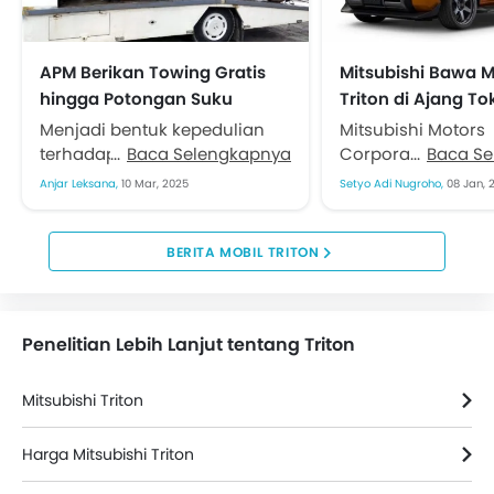
APM Berikan Towing Gratis
Mitsubishi Bawa M
hingga Potongan Suku
Triton di Ajang T
Cadang bagi Korban Banjir
Salon 2025
Menjadi bentuk kepedulian
Mitsubishi Motors
terhadap pelanggan yang
Baca Selengkapnya
Corporation (MMC)
Baca S
terdampak banjir di wilayah
hadir di ajang Tok
Anjar Leksana,
10 Mar, 2025
Setyo Adi Nugroho,
08 Jan, 
Jabodetabek. Beberapa APM
Salon 2025 yang 
otomotif roda empat
diselenggarakan 
memberikan layanan towing
Januari mendatan
BERITA MOBIL TRITON
dan...
Pabrikan...
Penelitian Lebih Lanjut tentang Triton
Mitsubishi Triton
Harga Mitsubishi Triton