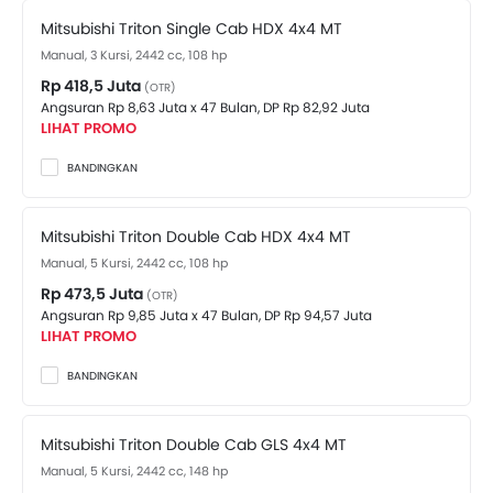
berkapasitas 3 Kursi penupang dibekali juga dengan
Kantong Udara Pengemudi
Mitsubishi Triton Single Cab HDX 4x4 MT
transmisi 6-Speed Manual . Cek Varian Lain dari
Airbag Penumpang Depan
Mitsubishi Triton
. Harga di bawah:
Manual, 3 Kursi, 2442 cc, 108 hp
Pengingat Pemakaian Sabuk Pengaman
Rp 418,5 Juta
(OTR)
Brake Assist
Angsuran Rp 8,63 Juta x 47 Bulan,
DP Rp 82,92 Juta
LIHAT PROMO
Crash Sensor
Alarm Mobil
BANDINGKAN
Pengingat Pintu Terbuka
Pelindung Benturan Samping
Mitsubishi Triton Double Cab HDX 4x4 MT
Pelindung Benturan Depan
Manual, 5 Kursi, 2442 cc, 108 hp
Spion Tengah Lipat
Rp 473,5 Juta
Engine Immobilizer
(OTR)
Angsuran Rp 9,85 Juta x 47 Bulan,
DP Rp 94,57 Juta
Tanki Bahan Bakar Diletakkan di Tengah
LIHAT PROMO
Kontrol Traksi
Adjustable Headlights
BANDINGKAN
Kaca spion elektrik
Lampu sein kaca Spion Luar
Mitsubishi Triton Double Cab GLS 4x4 MT
Odometer Digital
Manual, 5 Kursi, 2442 cc, 148 hp
Pemanas