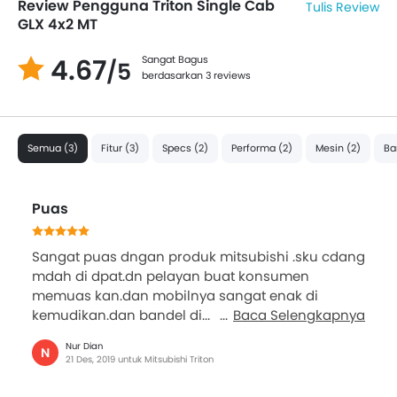
Review Pengguna Triton Single Cab
Tulis Review
GLX 4x2 MT
4.67
Sangat Bagus
/5
berdasarkan 3 reviews
Semua (3)
Fitur (3)
Specs (2)
Performa (2)
Mesin (2)
Ba
Puas
Sangat puas dngan produk mitsubishi .sku cdang
mdah di dpat.dn pelayan buat konsumen
memuas kan.dan mobilnya sangat enak di
kemudikan.dan bandel di...
Baca Selengkapnya
Nur Dian
N
21 Des, 2019 untuk Mitsubishi Triton