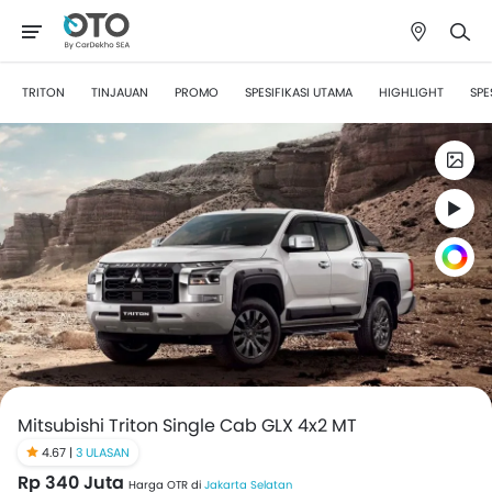
TRITON
TINJAUAN
PROMO
SPESIFIKASI UTAMA
HIGHLIGHT
SPE
Mitsubishi Triton Single Cab GLX 4x2 MT
4.67 |
3 ULASAN
Rp 340 Juta
Harga OTR di
Jakarta Selatan