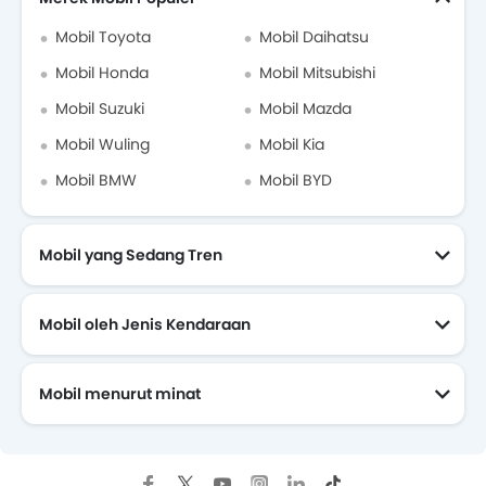
Modifikasi Mitsubishi Triton
Mobil Toyota
Mobil Daihatsu
Dealer Mitsubishi di jakarta-selatan
Mobil Honda
Mobil Mitsubishi
Mobil Suzuki
Mobil Mazda
Asuransi Mobil
Mobil Wuling
Mobil Kia
Mobil BMW
Mobil BYD
Mobil yang Sedang Tren
Mobil oleh Jenis Kendaraan
Mobil menurut minat
Mobil Yang Akan Datang