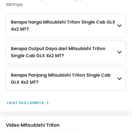
lainnya.
Berapa harga Mitsubishi Triton Single Cab GLX
4x2 MT?
Harga Mitsubishi Triton Single Cab GLX 4x2 MT di Filipina adalah Rp 340 Juta.
Berapa Output Daya dari Mitsubishi Triton
Single Cab GLX 4x2 MT?
Mitsubishi Triton Single Cab GLX 4x2 MT memberikan 148 hp tenaga maksimum dan 330 Nm torsi maksimum.
Berapa Panjang Mitsubishi Triton Single Cab
GLX 4x2 MT?
Panjang Mitsubishi Triton Single Cab GLX 4x2 MT adalah 5265 mm , sedangkan lebarnya adalah 1865 mm .
LIHAT FAQ LAINNYA
Video Mitsubishi Triton