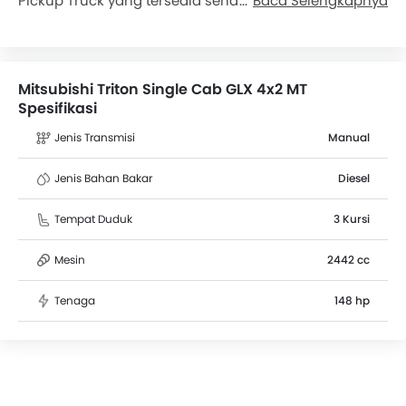
Pickup Truck yang tersedia seharga Rp 340 Juta di
Baca Selengkapnya
Indonesia. Mobil ini memiliki ground clearance 203
mm dengan dimensi sebagai berikut: 5265 mm L x
1865 mm W x 1765 mm H. Lebih dari 3 pengguna telah
memberikan penilaian untuk Triton Single Cab GLX
Mitsubishi Triton Single Cab GLX 4x2 MT
4x2 MT berdasarkan fitur, jarak tempuh, kenyamanan
Spesifikasi
tempat duduk dan kinerja mesin. Kompetitor terdekat
Jenis Transmisi
Manual
Triton Single Cab GLX 4x2 MT adalah Traga Box
Aluminium dan Hilux Rangga Pickup 2.4 DSL High AT.
Cicilan bulanan terendah dimulai dari Rp 63,27 Juta
Jenis Bahan Bakar
Diesel
(selama 47 bulan).
Tempat Duduk
3 Kursi
Mesin
2442 cc
Tenaga
148 hp