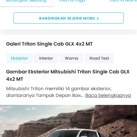
Bandingkan Sekarang
Triton vs Traga
Triton vs Hilux
BANDINGKAN SEJENIS MOBIL
Galeri Triton Single Cab GLX 4x2 MT
Eksterior
Interior
Warna
Road Test
Gambar Eksterior Mitsubishi Triton Single Cab GLX
4x2 MT
Mitsubishi Triton memiliki 14 gambar eksterior,
diantaranya Tampak Depan Bawah, Tampak
Baca Selengkapnya
Samping, Tampak belakang serong, Tampak Depan,
Tampak belakang, Tampak Grille, Lampu depan,
lampu belakang, Drivers Side Mirror Front Angle,
handle pintu, Tampak belakang, Front Side View,
Tampak depan medium, Drivers Side Mirror Rear
Angle.