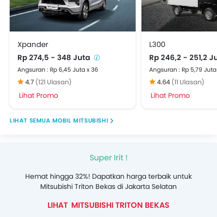
Xpander
L300
Rp 274,5 - 348 Juta
Rp 246,2 - 251,2 J
Angsuran : Rp 6,45 Juta x 36
Angsuran : Rp 5,79 Juta
4.7
(121 Ulasan)
4.64
(11 Ulasan)
Lihat Promo
Lihat Promo
MOBIL MITSUBISHI
Super Irit !
Hemat hingga 32%! Dapatkan harga terbaik untuk
Mitsubishi Triton Bekas di Jakarta Selatan
MITSUBISHI TRITON BEKAS