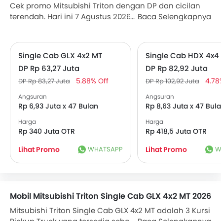
Cek promo Mitsubishi Triton dengan DP dan cicilan
terendah. Hari ini 7 Agustus 2026, Triton Single Cab
Baca Selengkapnya
GLX 4x2 MT tersedia dengan DP serendah Rp 63,27
Juta dan cicilan Rp 6,93 Juta 47. Dapatkan
penawaran dari diler Mitsubishi terdekat.
Single Cab GLX 4x2 MT
Single Cab HDX 4x4
DP Rp 63,27 Juta
DP Rp 82,92 Juta
5.88% Off
4.78
DP Rp 83,27 Juta
DP Rp 102,92 Juta
Angsuran
Angsuran
Rp 6,93 Juta x 47 Bulan
Rp 8,63 Juta x 47 Bul
Harga
Harga
Rp 340 Juta OTR
Rp 418,5 Juta OTR
Lihat Promo
WHATSAPP
Lihat Promo
W
Mobil Mitsubishi Triton Single Cab GLX 4x2 MT 2026
Mitsubishi Triton Single Cab GLX 4x2 MT adalah 3 Kursi