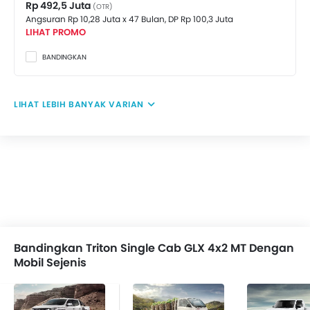
Rp 492,5 Juta
(OTR)
Tachometer
Angsuran Rp 10,28 Juta x 47 Bulan,
DP Rp 100,3 Juta
Electronic Multi Tripmeter
LIHAT PROMO
Jam Digital
BANDINGKAN
Vehicle Stability Control System
Keyless Entry
Engine Check Warning
LIHAT LEBIH BANYAK VARIAN
EBD (Electronic Brake Distribution)
Anti Theft Device
Pijakan Samping
Cover Velg
Antena elektrik
Power Door Locks
Hill-Start Assist Control
Adjustable Headrest
Bandingkan Triton Single Cab GLX 4x2 MT Dengan
Sun Visors
Mobil Sejenis
Knee Airbags
Emergency Stop Signal