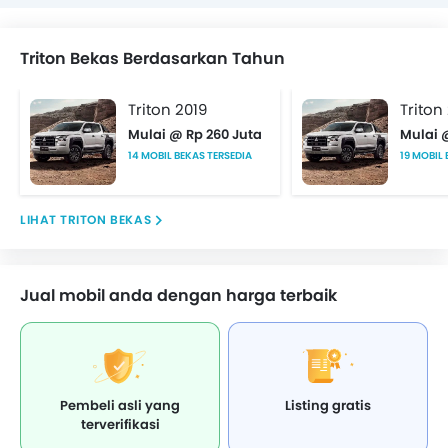
Triton Bekas Berdasarkan Tahun
Triton 2019
Triton
Mulai @ Rp 260 Juta
Mulai 
14 MOBIL BEKAS TERSEDIA
19 MOBIL
TRITON BEKAS
Jual mobil anda dengan harga terbaik
Pembeli asli yang
Listing gratis
terverifikasi