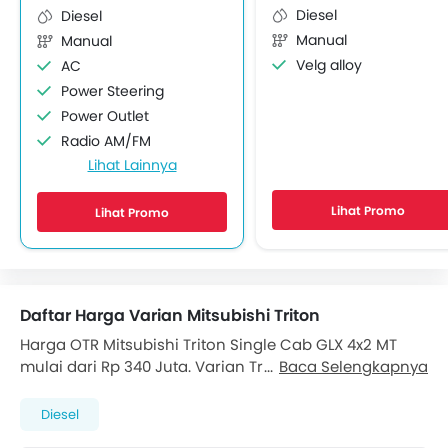
Diesel
Diesel
Manual
Manual
Velg alloy
AC
Power Steering
Power Outlet
Radio AM/FM
Lihat Lainnya
Speaker depan
Audio 2DIN
Lihat Promo
Lihat Promo
Sambungan Bluetooth
Soket USB
Power Window Depan
Lampu Pengingat Jumlah Bahan Bakar
Daftar Harga Varian Mitsubishi Triton
Adjustable Seats
Pengaturan Posisi Stir
Harga OTR Mitsubishi Triton Single Cab GLX 4x2 MT
mulai dari Rp 340 Juta. Varian Triton Single Cab GLX
Cup Holder - depan
Baca Selengkapnya
4x2 MT hadir dengan mesin Diesel 2442 cc, yang
Bottle Holder
mampu menghasilkan tenaga hingga 148 hp dan
Diesel
Anti Lock Braking System
torsi puncak 330 Nm . Triton Single Cab GLX 4x2 MT
Central Locking