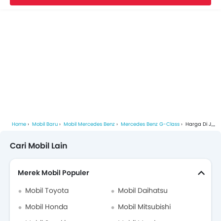
Video Mercedes Benz G-Class
Brosur Mercedes Benz G-Class
Dealer Mercedes Benz di jakarta-pusat
Asuransi Mobil
Home
Mobil Baru
Mobil Mercedes Benz
Mercedes Benz G-Class
Harga Di Jakarta Pusat
Cari Mobil Lain
Merek Mobil Populer
Mobil Toyota
Mobil Daihatsu
Mobil Honda
Mobil Mitsubishi