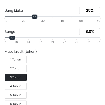
Uang Muka
10
20
30
40
50
60
Bunga
6
10
14
17
21
25
29
32
36
Masa Kredit (tahun)
1 Tahun
2 Tahun
3 Tahun
4 Tahun
5 Tahun
6 Tahun