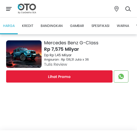
HARGA
KREDIT
BANDINGKAN
GAMBAR
SPESIFIKASI
WARNA
Mercedes Benz G-Class
Rp 7,575 Milyar
Dp Rp 1,45 Milyar
Angsuran : Rp 136,31 Juta x 36
Tulis Review
Lihat Promo