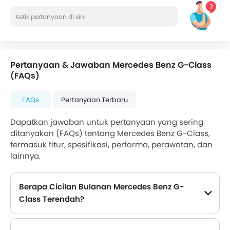
Pertanyaan & Jawaban Mercedes Benz G-Class
(FAQs)
FAQs
Pertanyaan Terbaru
Dapatkan jawaban untuk pertanyaan yang sering
ditanyakan (FAQs) tentang Mercedes Benz G-Class,
termasuk fitur, spesifikasi, performa, perawatan, dan
lainnya.
Berapa Cicilan Bulanan Mercedes Benz G-
Class Terendah?
Cicilan bulanan terendah untuk Mercedes Benz G-Class dimulai dari Rp 116,26 Juta untuk 71 dengan DP Rp 1,45 Milyar.