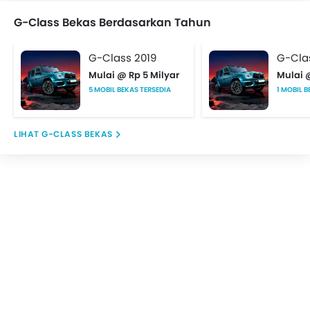
G-Class Bekas Berdasarkan Tahun
G-Class 2019
G-Cla
Mulai @ Rp 5 Milyar
Mulai @
5 MOBIL BEKAS TERSEDIA
1 MOBIL B
G-CLASS BEKAS