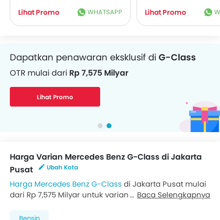
Lihat Promo
WHATSAPP
Lihat Promo
W
Dapatkan penawaran eksklusif di
G-Class
OTR mulai dari
Rp 7,575 Milyar
Lihat Promo
Harga Varian Mercedes Benz G-Class di Jakarta
Ubah Kota
Pusat
Harga Mercedes Benz G-Class
di Jakarta Pusat mulai
dari Rp 7,575 Milyar untuk varian paling bawah 500
Baca Selengkapnya
Professional Line, sementara varian tertinggi AMG G
63 dihargai Rp 7,575 Milyar. Kunjungi
Dealer Mercedes
Bensin