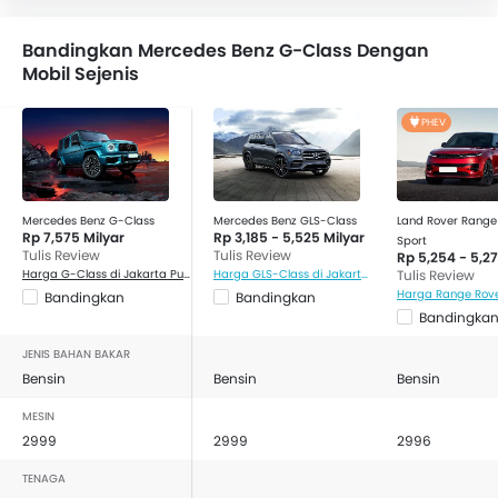
Bandingkan Mercedes Benz G-Class Dengan
Mobil Sejenis
PHEV
Mercedes Benz G-Class
Mercedes Benz GLS-Class
Land Rover Range
Rp 7,575 Milyar
Rp 3,185 - 5,525 Milyar
Sport
Tulis Review
Tulis Review
Rp 5,254 - 5,27
Harga G-Class di Jakarta Pusat
Harga GLS-Class di Jakarta Pusat
Tulis Review
Bandingkan
Bandingkan
Bandingka
JENIS BAHAN BAKAR
Bensin
Bensin
Bensin
MESIN
2999
2999
2996
TENAGA