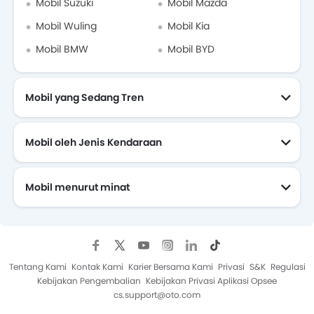
Mobil Suzuki
Mobil Mazda
Mobil Wuling
Mobil Kia
Mobil BMW
Mobil BYD
Mobil yang Sedang Tren
Mobil oleh Jenis Kendaraan
Mobil menurut minat
Mobil Yang Akan Datang
Tentang Kami
Kontak Kami
Karier Bersama Kami
Privasi
S&K
Regulasi
Kebijakan Pengembalian
Kebijakan Privasi Aplikasi Opsee
cs.support@oto.com