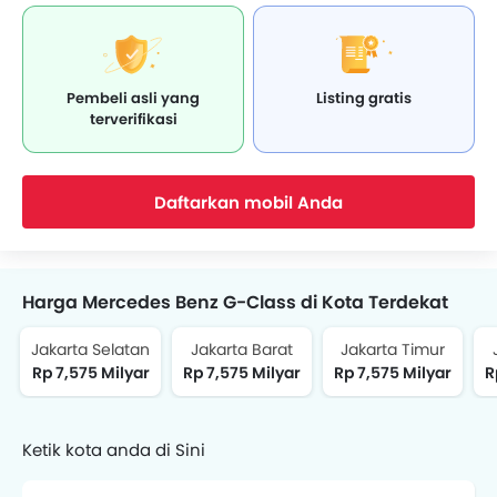
Pembeli asli yang
Listing gratis
terverifikasi
Daftarkan mobil Anda
Harga Mercedes Benz G-Class di Kota Terdekat
Jakarta Selatan
Jakarta Barat
Jakarta Timur
Rp 7,575 Milyar
Rp 7,575 Milyar
Rp 7,575 Milyar
R
Ketik kota anda di Sini