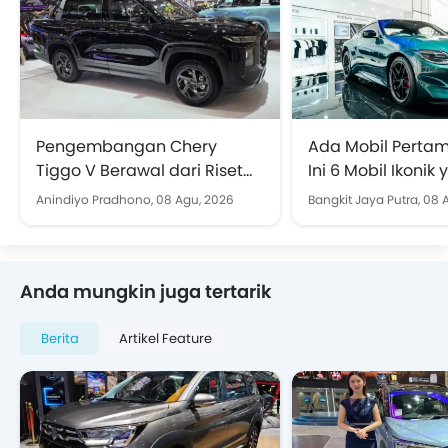
Pengembangan Chery
Ada Mobil Pertam
Tiggo V Berawal dari Riset
Ini 6 Mobil Ikonik
Jalanan Indonesia
Perhatian di GIIA
Anindiyo Pradhono,
08 Agu, 2026
Bangkit Jaya Putra,
08 
Anda mungkin juga tertarik
Berita
Artikel Feature