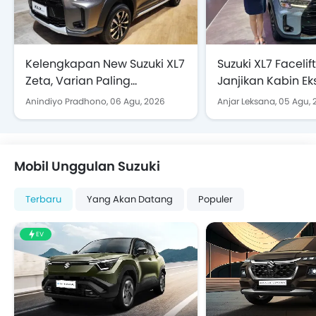
Kelengkapan New Suzuki XL7
Suzuki XL7 Facelif
Zeta, Varian Paling
Janjikan Kabin Ek
Terjangkau yang Layak
Lapang dan Pera
Anindiyo Pradhono,
06 Agu, 2026
Anjar Leksana,
05 Agu, 
Dilirik
Hiburan Terkini
Mobil Unggulan Suzuki
Terbaru
Yang Akan Datang
Populer
EV