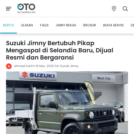
BERITA
ULASAN
FAQS
JIMNY BEKAS
BROSUR
BIAYA SERVIS
D
Suzuki Jimny Bertubuh Pikap
Mengaspal di Selandia Baru, Dijual
Resmi dan Bergaransi
Ahmad Karim
16 Mar, 2020
For Suzuki Jimny
A