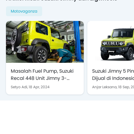
Motovaganza
Masalah Fuel Pump, Suzuki
Suzuki Jimny 5 Pi
Recal 448 Unit Jimny 3-
Dijual di Indonesi
Doors
Mulai Rp325 Juta
Setyo Adi,
18 Apr, 2024
Anjar Leksana,
18 Sep, 