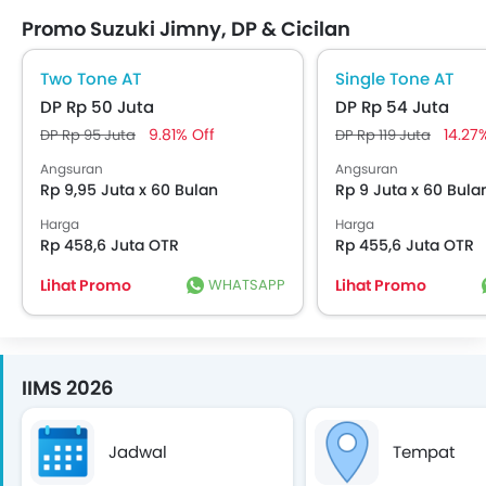
Penggerak e-4ORCE
Promo Suzuki Jimny, DP & Cicilan
Two Tone AT
Single Tone AT
DP Rp 50 Juta
DP Rp 54 Juta
9.81% Off
14.27
DP Rp 95 Juta
DP Rp 119 Juta
Angsuran
Angsuran
Rp 9,95 Juta x 60 Bulan
Rp 9 Juta x 60 Bula
Harga
Harga
Rp 458,6 Juta OTR
Rp 455,6 Juta OTR
Lihat Promo
WHATSAPP
Lihat Promo
IIMS 2026
Jadwal
Tempat