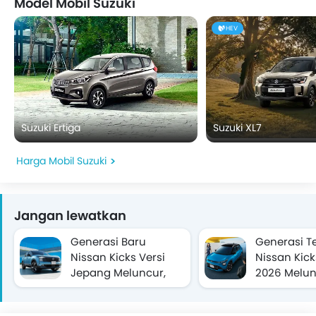
Model Mobil Suzuki
HEV
Suzuki Ertiga
Suzuki XL7
Harga Mobil Suzuki
Jangan lewatkan
Generasi Baru
Generasi T
Nissan Kicks Versi
Nissan Kic
Jepang Meluncur,
2026 Melun
Pakai Teknologi e-
Terendah D
POWER Gen-3 dan
Rp370 Juta