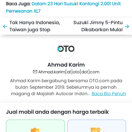
Baca Juga:
Dalam 23 Hari Suzuki Kantongi 2.001 Unit
Pemesanan XL7
Tak Hanya Indonesia,
Suzuki Jimny 5-Pintu
Taiwan juga Stop
Dikabarkan Mulai
Inden Suzuki Jimny
Produksi Akhir 2020
Ahmad Karim
Ahmad.karim[at]oto[dot]com
Ahmad Karim bergabung bersama OTO.com pada
bulan September 2019. Sebelumnya ia pernah
magang di Majalah Autocar Indonesia, kemudian
Baca Bio Penuh
banting setir bekerja di bank. Tapi dasarnya memang
doyan otomotif, bank ia tinggalkan dan bergabung
Jual mobil anda dengan harga terbaik
bersama OTO. Penampilannya yang unik dengan
rambut kribo dan dandanan era Flower Generation,
bikin Karim mudah dikenali. Sehari-hari ia