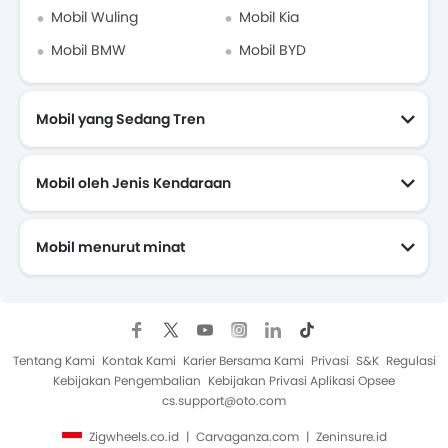
Mobil Wuling
Mobil Kia
Mobil BMW
Mobil BYD
Mobil yang Sedang Tren
Mobil oleh Jenis Kendaraan
Mobil menurut minat
Mobil Yang Akan Datang
Tentang Kami
Kontak Kami
Karier Bersama Kami
Privasi
S&K
Regulasi
Kebijakan Pengembalian
Kebijakan Privasi Aplikasi Opsee
cs.support@oto.com
Zigwheels.co.id
Carvaganza.com
Zeninsure.id