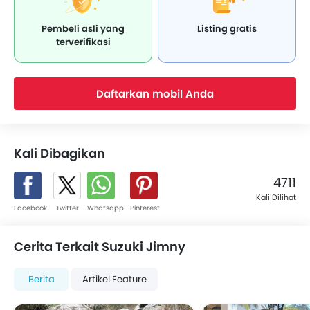
mengandalkan transportasi umum untuk wara-wiri.
Tapi di garasinya tersimpan sebuah BMW E30 rakitan
Pembeli asli yang
Listing gratis
1989.
terverifikasi
Daftarkan mobil Anda
Kali Dibagikan
4711
Kali Dilihat
Facebook
Twitter
Whatsapp
Pinterest
Cerita Terkait Suzuki Jimny
Berita
Artikel Feature