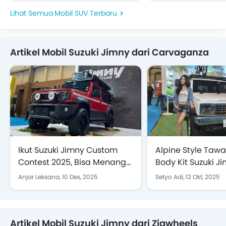
Mobil SUV Terbaru
Artikel Mobil Suzuki Jimny dari Carvaganza
Ikut Suzuki Jimny Custom
Alpine Style Taw
Contest 2025, Bisa Menang
Body Kit Suzuki J
Rp250 Juta dan Liburan ke
Ala Californian St
Anjar Leksana,
10 Des, 2025
Setyo Adi,
12 Okt, 2025
Jepang
Artikel Mobil Suzuki Jimny dari Zigwheels