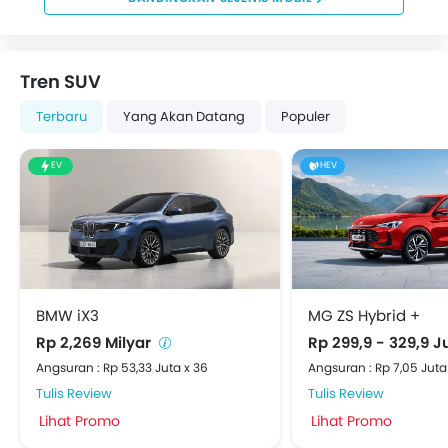
Tren SUV
Terbaru
Yang Akan Datang
Populer
EV
HEV
BMW iX3
MG ZS Hybrid +
Rp 2,269 Milyar
Rp 299,9 - 329,9 
Angsuran : Rp 53,33 Juta x 36
Angsuran : Rp 7,05 Juta
Tulis Review
Tulis Review
Lihat Promo
Lihat Promo