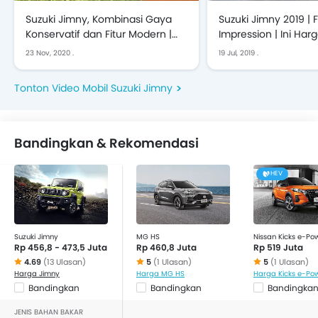
Suzuki Jimny, Kombinasi Gaya
Suzuki Jimny 2019 | F
Konservatif dan Fitur Modern |
Impression | Ini Har
Cinematic
GIIAS 2019 | OTO.co
23 Nov, 2020
.
19 Jul, 2019
.
Tonton Video Mobil Suzuki Jimny
Bandingkan & Rekomendasi
HEV
Suzuki Jimny
MG HS
Nissan Kicks e-Po
Rp 456,8 - 473,5 Juta
Rp 460,8 Juta
Rp 519 Juta
4.69
(13 Ulasan)
5
(1 Ulasan)
5
(1 Ulasan)
Harga Jimny
Harga MG HS
Harga Kicks e-Po
Bandingkan
Bandingkan
Bandingka
JENIS BAHAN BAKAR