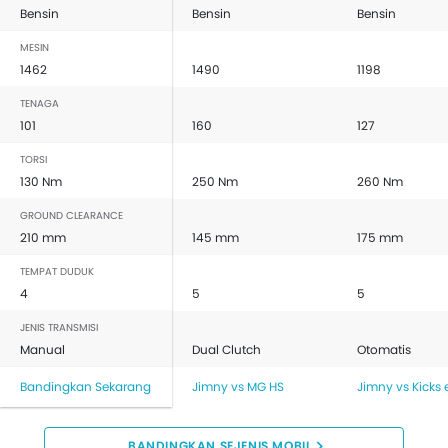
Bensin
Bensin
Bensin
MESIN
1462
1490
1198
TENAGA
101
160
127
TORSI
130 Nm
250 Nm
260 Nm
GROUND CLEARANCE
210 mm
145 mm
175 mm
TEMPAT DUDUK
4
5
5
JENIS TRANSMISI
Manual
Dual Clutch
Otomatis
Bandingkan Sekarang
Jimny vs MG HS
Jimny vs Kicks
BANDINGKAN SEJENIS MOBIL