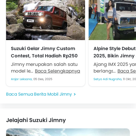
Suzuki Gelar Jimny Custom
Alpine Style Debut
Contest, Total Hadiah Rp250
2025, Bikin Jimny
Juta dan Trip to Japan
Tampil Lebih Mena
Jimny merupakan salah satu
Ajang IMX 2025 ya
model legendaris yang tidak
Baca Selengkapnya
berlangsung, dim
Baca S
pernah kehilangan pesona.
Kramat Motor Gro
Anjar Leksana,
05 Des, 2025
Setyo Adi Nugroho,
11 Okt, 2
Sejak kali pertama debut
memperkenalkan Al
pada 1979, basis
Pameran yang be
Berita Mobil Jimny
penggemarnya terus...
mulai 10 Oktober...
Jelajahi Suzuki Jimny