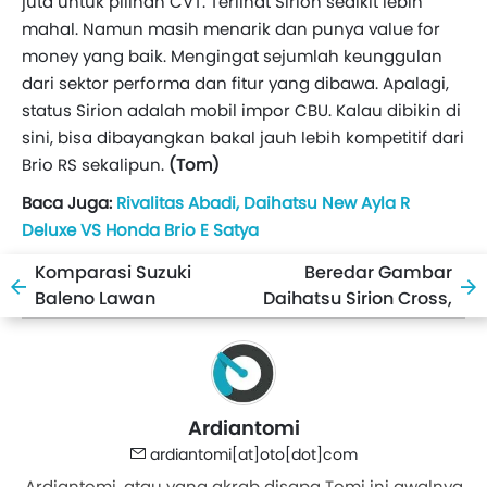
juta untuk pilihan CVT. Terlihat Sirion sedikit lebih
mahal. Namun masih menarik dan punya value for
money yang baik. Mengingat sejumlah keunggulan
dari sektor performa dan fitur yang dibawa. Apalagi,
status Sirion adalah mobil impor CBU. Kalau dibikin di
sini, bisa dibayangkan bakal jauh lebih kompetitif dari
Brio RS sekalipun.
(Tom)
Baca Juga:
Rivalitas Abadi, Daihatsu New Ayla R
Deluxe VS Honda Brio E Satya
Komparasi Suzuki
Beredar Gambar
Baleno Lawan
Daihatsu Sirion Cross,
Daihatsu Sirion 2020,
Gayanya Keren Juga
Mending Mana?
Ardiantomi
ardiantomi[at]oto[dot]com
Ardiantomi, atau yang akrab disapa Tomi ini awalnya