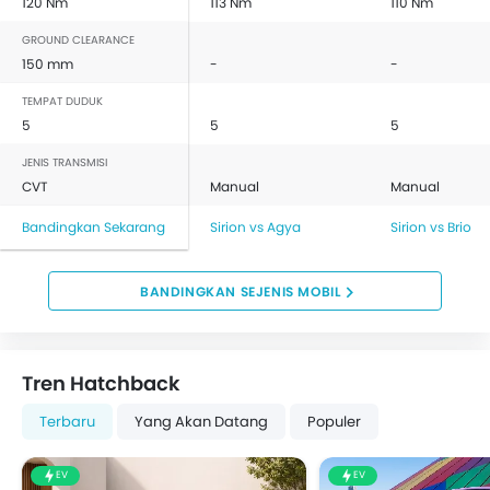
120 Nm
113 Nm
110 Nm
GROUND CLEARANCE
150 mm
-
-
TEMPAT DUDUK
5
5
5
JENIS TRANSMISI
CVT
Manual
Manual
Bandingkan Sekarang
Sirion vs Agya
Sirion vs Brio
BANDINGKAN SEJENIS MOBIL
Tren Hatchback
Terbaru
Yang Akan Datang
Populer
EV
EV