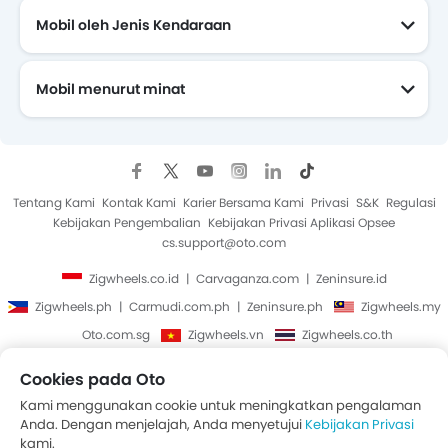
Mobil oleh Jenis Kendaraan
Mobil menurut minat
Mobil Yang Akan Datang
Tentang Kami
Kontak Kami
Karier Bersama Kami
Privasi
S&K
Regulasi
Kebijakan Pengembalian
Kebijakan Privasi Aplikasi Opsee
cs.support@oto.com
Zigwheels.co.id
Carvaganza.com
Zeninsure.id
Zigwheels.ph
Carmudi.com.ph
Zeninsure.ph
Zigwheels.my
Oto.com.sg
Zigwheels.vn
Zigwheels.co.th
Cookies pada Oto
Hak Cipta © Oto 2014-2026. Semua Hak Cipta Dilindungi.
Kami menggunakan cookie untuk meningkatkan pengalaman
Anda. Dengan menjelajah, Anda menyetujui
Kebijakan Privasi
kami.