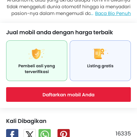
tidak menggeluti dunia otomotif hingga ia menyadari
pasion-nya dalam mengemudi dan memutuskan
Baca Bio Penuh
untuk lebih memahami seluk-beluk otomotif. Pria
yang sudah piawai mengemudi sejak usia 12 tahun ini
Jual mobil anda dengan harga terbaik
kemudian memiliki hasrat untuk dapat mencoba
semua jenis mobil yang ada di dunia.
Pembeli asli yang
Listing gratis
terverifikasi
Daftarkan mobil Anda
Kali Dibagikan
16335