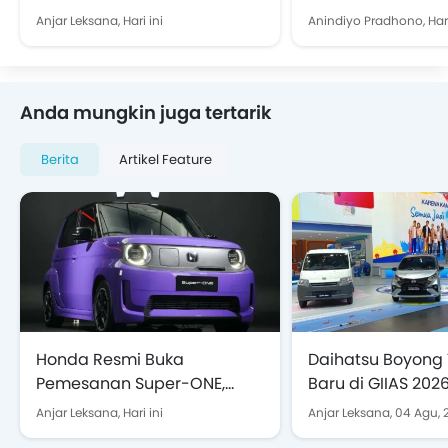
Pusat Kendali Aneka Fungsi
Terjangkau yang
Anjar Leksana,
Hari ini
Anindiyo Pradhono,
Hari
Dilirik
Anda mungkin juga tertarik
Berita
Artikel Feature
Honda Resmi Buka
Daihatsu Boyong T
Pemesanan Super-ONE,
Baru di GIIAS 202
Harga Rp438 Juta OTR
Terios Makin Spor
Anjar Leksana,
Hari ini
Anjar Leksana,
04 Agu, 
Jakarta