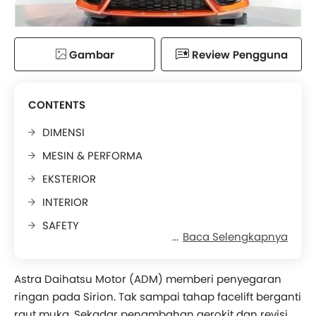
Gambar
Review Pengguna
CONTENTS
DIMENSI
MESIN & PERFORMA
EKSTERIOR
INTERIOR
SAFETY
Baca Selengkapnya
HARGA & SIMPULAN
Astra Daihatsu Motor (ADM) memberi penyegaran
ringan pada Sirion. Tak sampai tahap facelift berganti
raut muka. Sekadar penambahan aerokit dan revisi