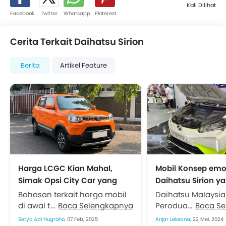
Kali Dilihat
Facebook
Twitter
Whatsapp
Pinterest
Cerita Terkait Daihatsu Sirion
Berita
Artikel Feature
Harga LCGC Kian Mahal,
Mobil Konsep emo
Simak Opsi City Car yang
Daihatsu Sirion y
Lebih Menarik
Dikonversi Menjad
Bahasan terkait harga mobil
Daihatsu Malaysia
di awal tahun selalu menarik.
Baca Selengkapnya
Perodua, sempat
Baca S
Setelah melihat kondisi harga
memamerkan mobil 
Setyo Adi Nugroho,
07 Feb, 2025
Anjar Leksana,
22 Mei, 2024