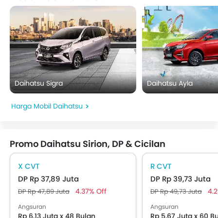
Daihatsu Sigra
Daihatsu Ayla
Harga Mobil Daihatsu
Promo Daihatsu Sirion, DP & Cicilan
X CVT
R CVT
DP Rp 37,89 Juta
DP Rp 39,73 Juta
4.37% Off
4.2
DP Rp 47,89 Juta
DP Rp 49,73 Juta
Angsuran
Angsuran
Rp 6,13 Juta x 48 Bulan
Rp 5,67 Juta x 60 B