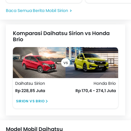
segmen low cost green car
konsep tahun lal
(LCGC) kini...
EM-O, dipamerkan
Berita Mobil Sirion
Malaysia Autosho
lalu. Sedangkan...
Komparasi Daihatsu Sirion vs Honda
Brio
Daihatsu Sirion
Honda Brio
Rp 228,85 Juta
Rp 170,4 - 274,1 Juta
SIRION VS BRIO
Model Mobil Daihatsu