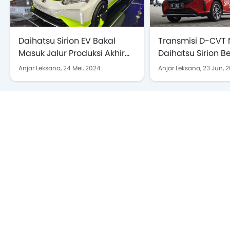
Daihatsu Sirion EV Bakal
Transmisi D-CVT
Masuk Jalur Produksi Akhir
Daihatsu Sirion B
2025
dengan Honda Bri
Anjar Leksana,
24 Mei, 2024
Anjar Leksana,
23 Jun, 
Cara Kerjanya