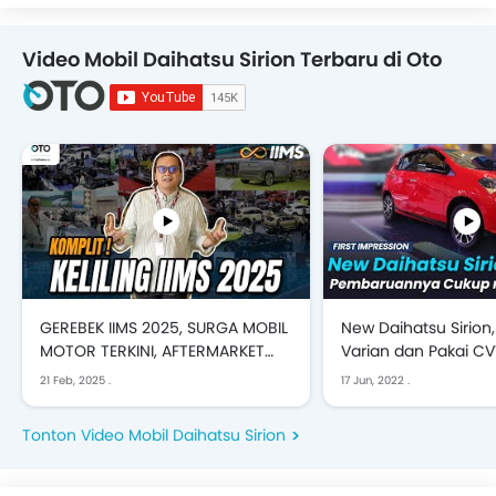
Video Mobil Daihatsu Sirion Terbaru di Oto
GEREBEK IIMS 2025, SURGA MOBIL
New Daihatsu Sirio
MOTOR TERKINI, AFTERMARKET
Varian dan Pakai CVT 
DAN FULL HIBURAN!
Impression
21 Feb, 2025
.
17 Jun, 2022
.
Tonton Video Mobil Daihatsu Sirion