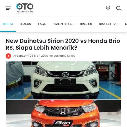
BERITA
ULASAN
FAQS
SIRION BEKAS
BROSUR
BIAYA SERVIS
D
New Daihatsu Sirion 2020 vs Honda Brio
RS, Siapa Lebih Menarik?
Ardiantomi
26 Mar, 2020
For Daihatsu Sirion
A