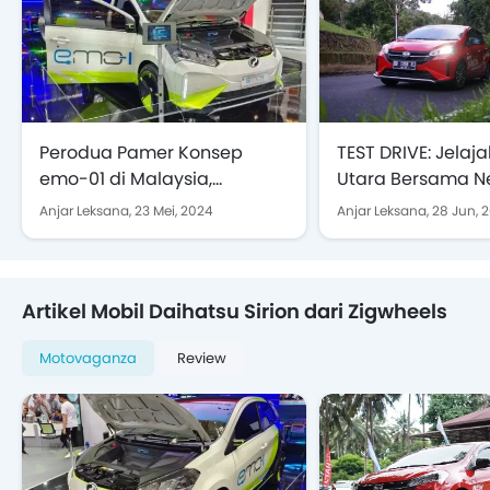
Perodua Pamer Konsep
TEST DRIVE: Jelaj
emo-01 di Malaysia,
Utara Bersama 
Daihatsu Sirion Versi Listrik
Daihatsu Sirion
Anjar Leksana,
23 Mei, 2024
Anjar Leksana,
28 Jun, 
Artikel Mobil Daihatsu Sirion dari Zigwheels
Motovaganza
Review