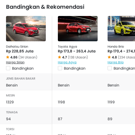
Bandingkan & Rekomendasi
Daihatsu Sirion
Toyota Agya
Honda Brio
Rp 228,85 Juta
Rp 173,8 - 263,4 Juta
Rp 170,4 - 274,
4.86
(34 Ulasan)
4.7
(138 Ulasan)
4.8
(234 Ulas
Harga Sirion
Harga Agya
Harga Brio
Bandingkan
Bandingkan
Bandingka
JENIS BAHAN BAKAR
Bensin
Bensin
Bensin
MESIN
1329
1198
1199
TENAGA
94
87
89
TORSI