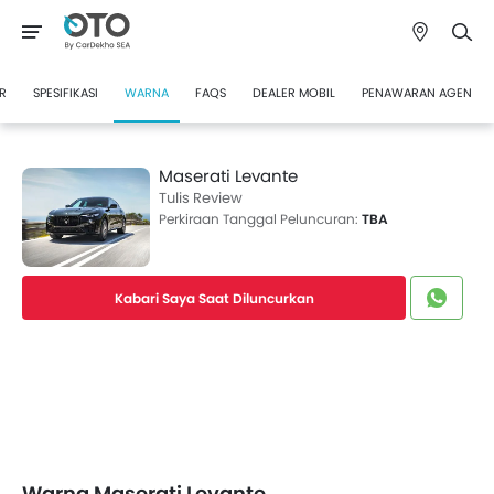
R
SPESIFIKASI
WARNA
FAQS
DEALER MOBIL
PENAWARAN AGEN
Maserati Levante
Tulis Review
Perkiraan Tanggal Peluncuran:
TBA
Kabari Saya Saat Diluncurkan
Warna Maserati Levante