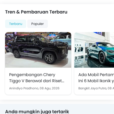
Tren & Pembaruan Terbaru
Terbaru
Populer
Pengembangan Chery
Ada Mobil Pertam
Tiggo V Berawal dari Riset
Ini 6 Mobil Ikonik
Jalanan Indonesia
Perhatian di GIIA
Anindiyo Pradhono,
08 Agu, 2026
Bangkit Jaya Putra,
08 
Anda mungkin juga tertarik