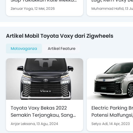
hingga Eropa
Malfungsi
Zenuar Yoga,
12 Mei, 2026
Muhammad Hafid,
13 J
Artikel Mobil Toyota Voxy dari Zigwheels
Motovaganza
Artikel Feature
Toyota Voxy Bekas 2022
Electric Parking B
Semakin Terjangkau, Sangat
Potensi Malfungsi
Nyaman untuk Keluarga
Voxy Kena Recall
Anjar Leksana,
13 Agu, 2024
Setyo Adi,
14 Apr, 2023