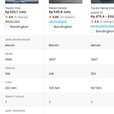
Toyota Voxy
Nissan Serena
Toyota Kijang Inno
Rp 632,7 Juta
Rp 545,8 Juta
Hybrid EV
Rp 475,4 - 626
4.8
(5 Ulasan)
4.88
(23 Ulasan)
Harga Voxy
Harga Serena
4.5
(2 Ulasan)
Bandingkan
Bandingkan
Bandingka
JENIS BAHAN BAKAR
Bensin
Bensin
Bensin
MESIN
1986
1997
1987
TENAGA
168
148
150
TORSI
202 Nm
199 Nm
187 Nm
TEMPAT DUDUK
7
7
7
JENIS TRANSMISI