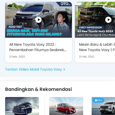
All New Toyota Voxy 2022 :
Mesin Baru & Lebih Sa
Penambahan Fiturnya Seabrek,
New Toyota Voxy | Fi
Termasuk TSS 3.0 | Road Test
Impression
21 Mar, 2022
.
21 Feb, 2022
.
Tonton Video Mobil Toyota Voxy
Bandingkan & Rekomendasi
HEV