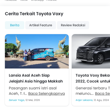
Cerita Terkait Toyota Voxy
Berita
Artikel Feature
Review Redaksi
Lansia Asal Aceh Siap
Toyota Voxy Beka
Jelajahi Asia hingga Makkah
2022, Cocok untu
dan Eropa Pakai Toyota Voxy
Akomodasi Kelua
Pasangan suami istri asal
Generasi terbaru 
Aceh, T. Faisal Laksamana
Baca Selengkapnya
meluncur pada Feb
Baca S
(65) dan dr. Indriati (61),
Kala itu TAM mele
Zenuar Yoga,
12 Mei, 2026
Anjar Leksana,
12 Agu, 2024
kembali bersiap menjalani
juta OTR Jakarta. 
perjalanan darat lintas
sekarang di pasar..