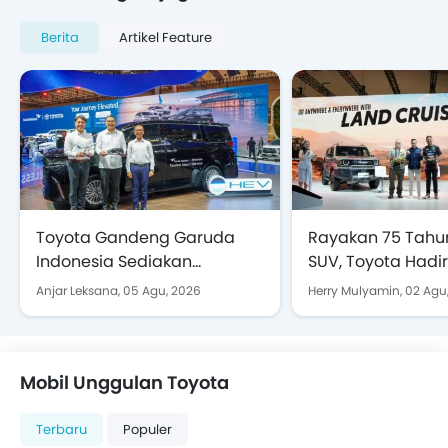
Berita
Artikel Feature
Toyota Gandeng Garuda
Rayakan 75 Tahu
Indonesia Sediakan
SUV, Toyota Hadi
Layanan Penjemputan
Land Cruiser 300
Anjar Leksana,
05 Agu, 2026
Herry Mulyamin,
02 Agu
Alphard Hybrid EV
Land Cruiser FJ di
Mobil Unggulan Toyota
Terbaru
Populer