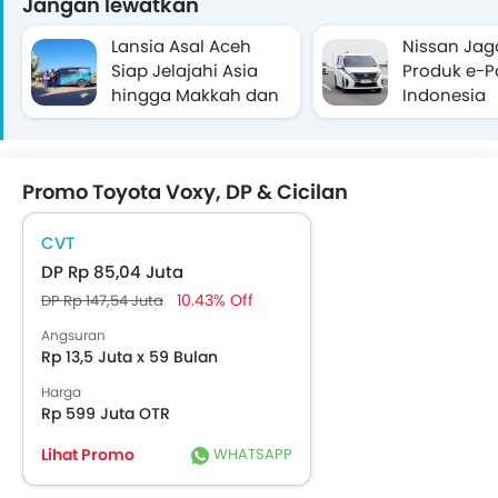
Jangan lewatkan
Lansia Asal Aceh
Nissan Jag
Siap Jelajahi Asia
Produk e-P
hingga Makkah dan
Indonesia
Eropa Pakai Toyota
Voxy
Promo Toyota Voxy, DP & Cicilan
CVT
DP Rp 85,04 Juta
10.43% Off
DP Rp 147,54 Juta
Angsuran
Rp 13,5 Juta x 59 Bulan
Harga
Rp 599 Juta OTR
Lihat Promo
WHATSAPP