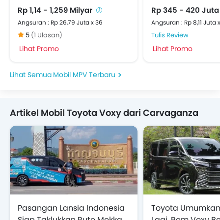
Rp 1,14 - 1,259 Milyar
Rp 345 - 420 Jut
Angsuran : Rp 26,79 Juta x 36
Angsuran : Rp 8,11 Juta 
5
(1 Ulasan)
Tulis Review
Lihat Promo
Lihat Promo
Mobil MPV Terbaru
Artikel Mobil Toyota Voxy dari Carvaganza
Pasangan Lansia Indonesia
Toyota Umumkan 
Siap Taklukkan Rute Mekkah
Lagi, Rem Voxy B