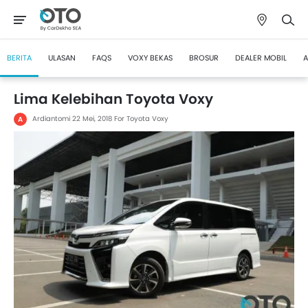
BERITA
ULASAN
FAQS
VOXY BEKAS
BROSUR
DEALER MOBIL
A
Lima Kelebihan Toyota Voxy
Ardiantomi
22 Mei, 2018
For Toyota Voxy
A