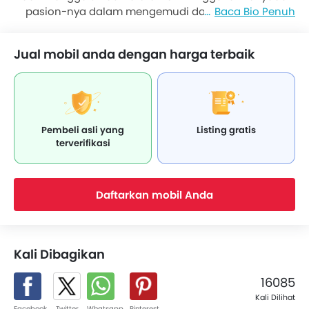
pasion-nya dalam mengemudi dan memutuskan
Baca Bio Penuh
untuk lebih memahami seluk-beluk otomotif. Pria
yang sudah piawai mengemudi sejak usia 12 tahun ini
Jual mobil anda dengan harga terbaik
kemudian memiliki hasrat untuk dapat mencoba
semua jenis mobil yang ada di dunia.
Pembeli asli yang
Listing gratis
terverifikasi
Daftarkan mobil Anda
Kali Dibagikan
16085
Kali Dilihat
Facebook
Twitter
Whatsapp
Pinterest