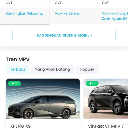
CVT
CVT
CVT
Bandingkan Sekarang
Voxy vs Serena
Voxy vs Kijang
Zenix Hybrid EV
BANDINGKAN SEJENIS MOBIL
Tren MPV
Terbaru
Yang Akan Datang
Populer
EV
EV
XPENG X9
VinFast VF MPV 7