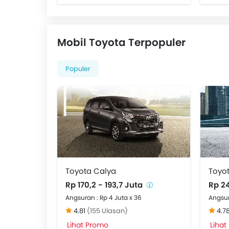
Mobil Toyota Terpopuler
Populer
Toyota Calya
Toyo
Rp 170,2 - 193,7 Juta
Rp 24
Angsuran : Rp 4 Juta x 36
Angsur
4.81
(155 Ulasan)
4.7
Lihat Promo
Lihat