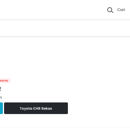
Cari
warsa
R
n
Toyota CHR Bekas