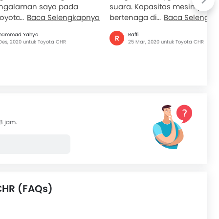
ngalaman saya pada
suara. Kapasitas mesin yg
Toyota CHR Hybrid. Mungkin
Baca Selengkapnya
bertenaga dibantu dengan
Baca Selengk
obil jenis hybrid...
penggerak baterai membuat
hammad Yahya
Raffi
R
mobil tidak...
Des, 2020 untuk Toyota CHR
25 Mar, 2020 untuk Toyota CHR
8 jam.
CHR (FAQs)