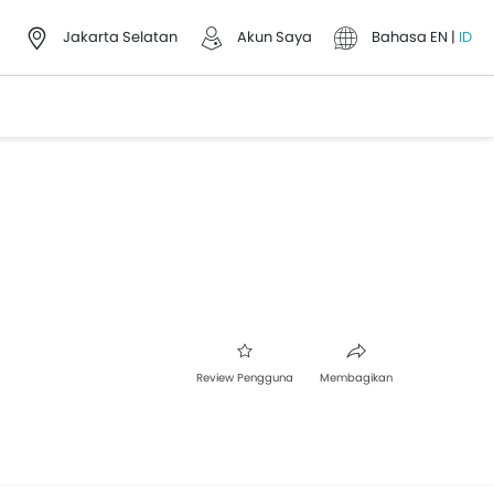
Jakarta Selatan
Akun Saya
Bahasa
EN
|
ID
Review Pengguna
Membagikan
Facebook
Twitter
Whatsapp
Pinterest