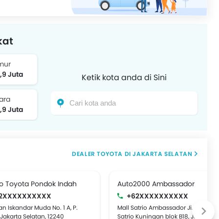
kat
imur
,9 Juta
Ketik kota anda di Sini
ara
,9 Juta
DEALER TOYOTA DI JAKARTA SELATAN
do Toyota Pondok Indah
Auto2000 Ambassador
2XXXXXXXXXX
+62XXXXXXXXXX
tan Iskandar Muda No. 1 A, P.
Mall Satrio Ambassador Ji. Prof Dr
 Jakarta Selatan, 12240
Satrio Kuningan blok B18, Jakarta