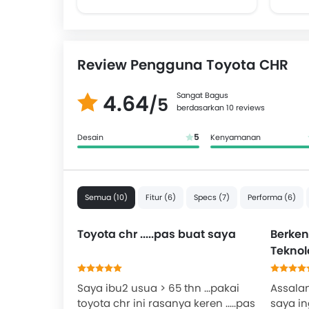
Review Pengguna Toyota CHR
4.64
Sangat Bagus
/5
berdasarkan 10 reviews
5
Desain
Kenyamanan
Semua (10)
Fitur (6)
Specs (7)
Performa (6)
Toyota chr .....pas buat saya
Berke
Teknol
Hybrid
Saya ibu2 usua > 65 thn ...pakai
Assala
toyota chr ini rasanya keren .....pas
saya in