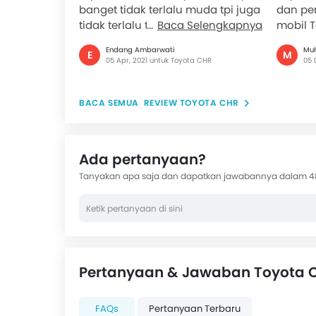
banget tidak terlalu muda tpi juga
dan pe
tidak terlalu tua tampilannya -
Baca Selengkapnya
mobil 
Nggak...
untuk m
Endang Ambarwati
Mu
E
M
05 Apr, 2021 untuk Toyota CHR
05 
REVIEW TOYOTA CHR
Ada pertanyaan?
Tanyakan apa saja dan dapatkan jawabannya dalam 4
Pertanyaan & Jawaban Toyota 
FAQs
Pertanyaan Terbaru