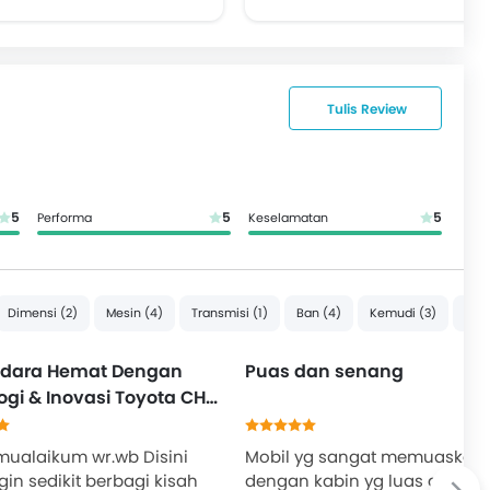
Tulis Review
5
5
5
Performa
Keselamatan
Dimensi (2)
Mesin (4)
Transmisi (1)
Ban (4)
Kemudi (3)
Kes
ndara Hemat Dengan
Puas dan senang
ogi & Inovasi Toyota CHR
mualaikum wr.wb Disini
Mobil yg sangat memuaskan
gin sedikit berbagi kisah
dengan kabin yg luas dan ke