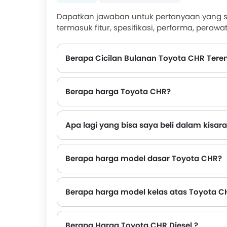
Dapatkan jawaban untuk pertanyaan yang se
termasuk fitur, spesifikasi, performa, perawa
Berapa Cicilan Bulanan Toyota CHR Tere
Cicilan bulanan terendah untuk Toyota CHR dimulai dari Rp 36,46 Juta untuk 12 dengan DP Rp 100,92 Juta.
Berapa harga Toyota CHR?
Apa lagi yang bisa saya beli dalam kisa
Alternatif teratas Toyota CHR dalam kisaran harga yang sama adalah Honda CRV Rp 460,6 - Rp 540,5 Juta, Honda HRV Rp 287,2 - Rp 402,3 Juta, Toyota CHR Hybrid Rp 560,04 - Rp 561,54 Juta, Mitsubish
Berapa harga model dasar Toyota CHR?
Berapa harga model kelas atas Toyota C
Berapa Harga Toyota CHR Diesel ?