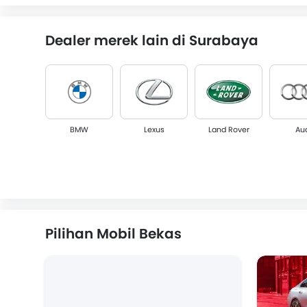
Dealer merek lain di Surabaya
BMW
Lexus
Land Rover
Au
Volvo
Maserati
Bentley
Tes
Pilihan Mobil Bekas
JAECOO
ZEEKR
ALETRA
Leapm