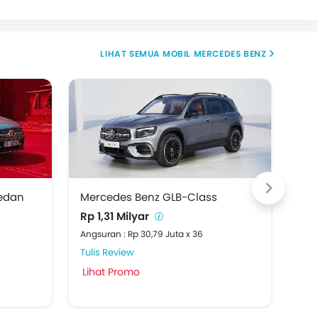
MOBIL MERCEDES BENZ
edan
Mercedes Benz GLB-Class
Mer
Rp 1,31 Milyar
Rp 
Angsuran : Rp 30,79 Juta x 36
Angs
Tulis Review
Tuli
Lihat Promo
Lih