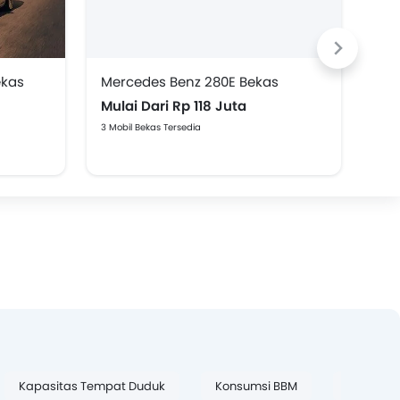
ekas
Mercedes Benz 280E Bekas
Mer
Mulai Dari Rp 118 Juta
Mul
3 Mobil Bekas Tersedia
3 Mob
Kapasitas Tempat Duduk
Konsumsi BBM
Mobil Pal