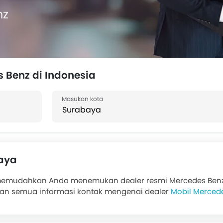
nz
 Benz di Indonesia
baya
 memudahkan Anda menemukan dealer resmi Mercedes Benz d
kan semua informasi kontak mengenai dealer
Mobil Merced
er antara lain . Hubungi Dealer Mercedes Benz untuk tukar
rsedia dari bank ternama di oto.com