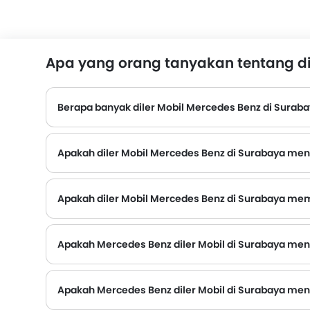
Apa yang orang tanyakan tentang di
Berapa banyak diler Mobil Mercedes Benz di Surab
Apakah diler Mobil Mercedes Benz di Surabaya me
Apakah diler Mobil Mercedes Benz di Surabaya memi
Beberapa diler Mobil Mercedes Benz di Surabaya memiliki fasilitas pusat layanan. Namun, sejumlah diler memiliki pusat layanan terpisah. Disarankan untuk 
Apakah Mercedes Benz diler Mobil di Surabaya mena
Mercedes Benz Diler Mobil di Surabaya dan perusahaan asuransi diketahui memiliki ikatan. Sehingga memudahkan pembeli untuk mengasuransikan Mobil Mercedes Benz mereka langsung di diler.
Apakah Mercedes Benz diler Mobil di Surabaya men