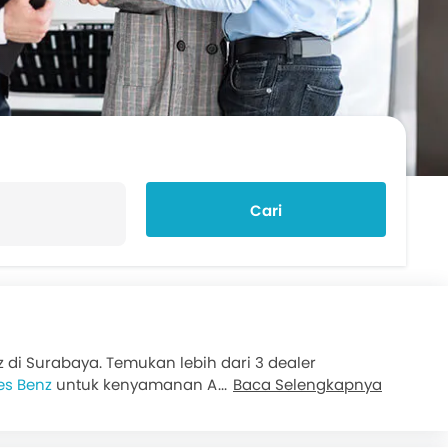
Cari
i Surabaya. Temukan lebih dari 3 dealer
es Benz
untuk kenyamanan Anda. Detail yang
Baca Selengkapnya
 tambah mobil lama Anda, pembelian tunai atau