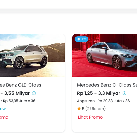
HEV
es Benz GLE-Class
Mercedes Benz C-Class S
 - 3,55 Milyar
Rp 1,25 - 3,3 Milyar
: Rp 53,35 Juta x 36
Angsuran : Rp 29,38 Juta x 36
iew
5
(2 Ulasan)
romo
Lihat Promo