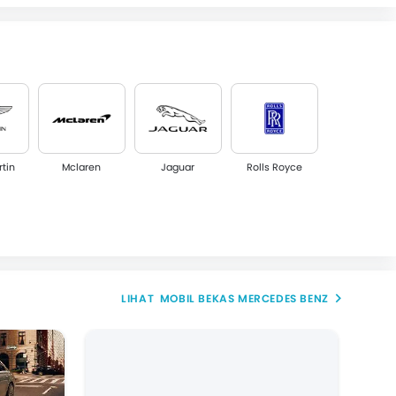
rtin
Mclaren
Jaguar
Rolls Royce
t
BAIC
GAC
Jetour
MOBIL BEKAS MERCEDES BENZ
Lepas
iCAR