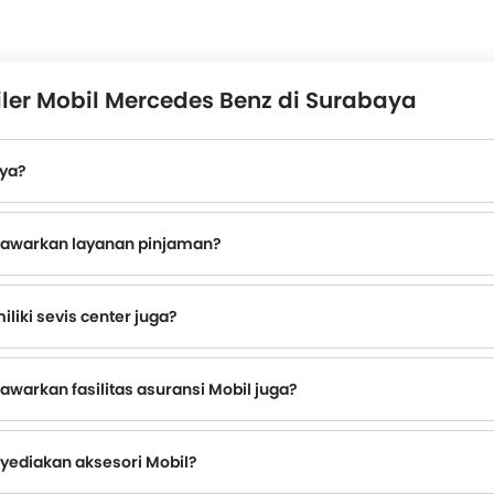
ler Mobil Mercedes Benz di Surabaya
aya?
nawarkan layanan pinjaman?
liki sevis center juga?
menanyakan hal ini ke diler resmi Mercedes Benz terdekat dengan nomor kontak yang disediakan.
warkan fasilitas asuransi Mobil juga?
yediakan aksesori Mobil?