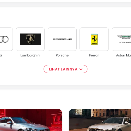
di
Lamborghini
Porsche
Ferrari
Aston Ma
LIHAT LAINNYA
la
Citroen
Neta
GWM
VinFas
otor
Honri
Polytron
Changan
JAC