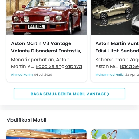
Aston Martin V8 Vantage
Aston Martin Vant
Volante Dibanderol Fantastis,
Edisi Ultah Seaba
Mantannya David Beckham
Hanya 19 Pasang
Menarik perhatian, Aston
Kebersamaan Zag
Martin V8 Vantage Volante
Baca Selengkapnya
Aston Martin telah
Baca S
bekas koleksi David Beckham
berlangsung enam
Ahmad Karim,
04 Jul, 2020
Muhammad Hafid,
22 Apr, 
kini sedang dijual. Bukan
Kolaborasi mereka
sekadar mendulang status
ditunggu. Untuk 
selebritis, kondisinya...
ulang tahun keser
BERITA MOBIL VANTAGE
perusahaan desain
Modifikasi Mobil