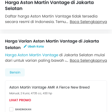
Harga Aston Martin Vantage di Jakarta
Selatan
Daftar harga Aston Martin Vantage tidak tersedia
secara resmi di Indonesia. Temukan harga terbaik
Baca Selengkapnya
dengan meminta panggilan balik dari dealer Aston
Martin.
Harga Varian Aston Martin Vantage di Jakarta
Ubah Kota
Selatan
Harga Aston Martin Vantage
di Jakarta Selatan mulai
dari untuk varian paling bawah AMR A Fierce New
Baca Selengkapnya
Breed, sementara varian tertinggi V12 S Pure
Performance dihargai . Kunjungi
Dealer Aston Martin
Bensin
di Jakarta Selatan
untuk mendapatkan penawaran
terbaik. Ada 2 varian Aston Martin Vantage yang
Aston Martin Vantage AMR A Fierce New Breed
tersedia di Indonesia. Lihat harganya di bawah ini.
Manual, 2 Kursi, 4735 cc, 430 hp
LIHAT PROMO
BANDINGKAN