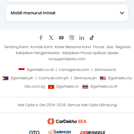
Mobil menurut minat
Mobil Yang Akan Datang
Tentang Kami
Kontak Kami
Karier Bersama Kami
Privasi
S&K
Regulasi
Kebijakan Pengembalian
Kebijakan Privasi Aplikasi Opsee
cs.support@oto.com
Zigwheels.co.id
Carvaganza.com
Zeninsure.id
Zigwheels.ph
Carmudi.com.ph
Zeninsure.ph
Zigwheels.my
Oto.com.sg
Zigwheels.vn
Zigwheels.co.th
Hak Cipta © Oto 2014-2026. Semua Hak Cipta Dilindungi.