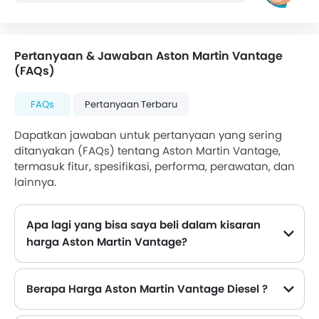
Pertanyaan & Jawaban Aston Martin Vantage
(FAQs)
FAQs
Pertanyaan Terbaru
Dapatkan jawaban untuk pertanyaan yang sering
ditanyakan (FAQs) tentang Aston Martin Vantage,
termasuk fitur, spesifikasi, performa, perawatan, dan
lainnya.
Apa lagi yang bisa saya beli dalam kisaran
harga Aston Martin Vantage?
Alternatif teratas Aston Martin Vantage dalam kisaran harga yang sama adalah Mercedes Benz AMG GT Rp 3,9 - 9,8 Milyar, Mercedes Benz GLE-Class Rp 2,27 - 3,55 Milyar and BMW M4 Coupe Rp 2,875 - 3,512 Milyar.
Berapa Harga Aston Martin Vantage Diesel ?
Tidak ada opsi mesin diesel yang tersedia di Aston Martin Vantage.