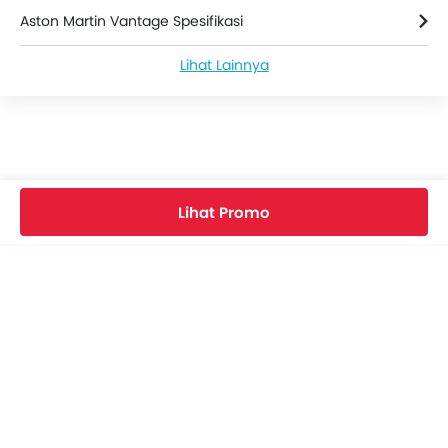
Aston Martin Vantage Spesifikasi
Lihat Lainnya
Warna Aston Martin Vantage
Aston Martin Vantage FAQs
Vantage Bekas
Lihat Promo
Video Aston Martin Vantage
Brosur Aston Martin Vantage
Dealer Aston Martin
Asuransi Mobil