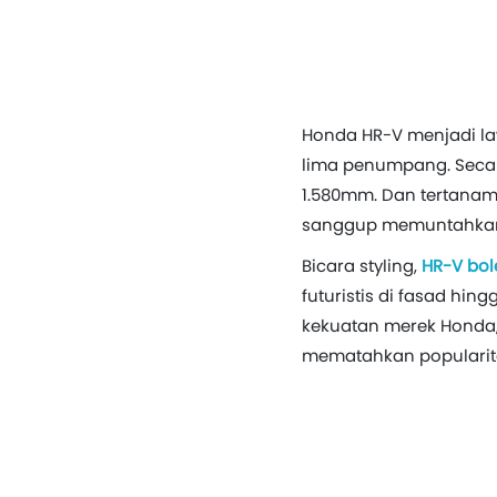
Honda HR-V menjadi la
lima penumpang. Secar
1.580mm. Dan tertanam a
sanggup memuntahkan d
Bicara styling,
HR-V bole
futuristis di fasad hi
kekuatan merek Honda,
mematahkan popularit