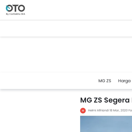
MG ZS
Harga
MG ZS Segera 
Helmi Alfriandi
18 Mar, 2020
Fo
H