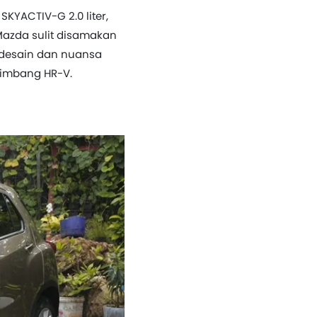
KYACTIV-G 2.0 liter,
e Mazda sulit disamakan
 desain dan nuansa
etimbang HR-V.