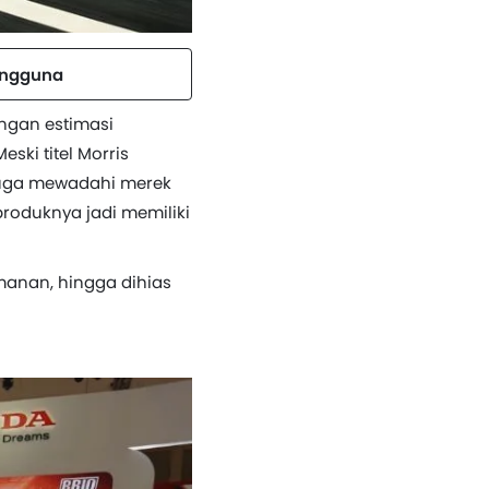
engguna
ngan estimasi
ski titel Morris
 juga mewadahi merek
roduknya jadi memiliki
amanan, hingga dihias