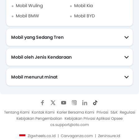
Dealer Toyota di jakarta-selatan
Mobil Wuling
Mobil Kia
Mobil BMW
Mobil BYD
Asuransi Mobil
Mobil yang Sedang Tren
Mobil oleh Jenis Kendaraan
Mobil menurut minat
Mobil Yang Akan Datang
Tentang Kami
Kontak Kami
Karier Bersama Kami
Privasi
S&K
Regulasi
Kebijakan Pengembalian
Kebijakan Privasi Aplikasi Opsee
cs.support@oto.com
Zigwheels.co.id
Carvaganza.com
Zeninsure.id