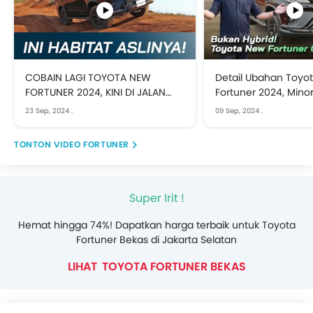
COBAIN LAGI TOYOTA NEW
Detail Ubahan Toyo
FORTUNER 2024, KINI DI JALAN
Fortuner 2024, Mino
RAYA DAN AREA OFFROAD
Sangar!
23 Sep, 2024
.
09 Sep, 2024
.
VIDEO FORTUNER
Super Irit !
Hemat hingga 74%! Dapatkan harga terbaik untuk Toyota
Fortuner Bekas di Jakarta Selatan
TOYOTA FORTUNER BEKAS