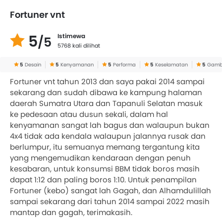
Fortuner vnt
5
Istimewa
/5
5768 kali dilihat
5
Desain
5
Kenyamanan
5
Performa
5
Keselamatan
5
Gamba
Fortuner vnt tahun 2013 dan saya pakai 2014 sampai
sekarang dan sudah dibawa ke kampung halaman
daerah Sumatra Utara dan Tapanuli Selatan masuk
ke pedesaan atau dusun sekali, dalam hal
kenyamanan sangat lah bagus dan walaupun bukan
4x4 tidak ada kendala walaupun jalannya rusak dan
berlumpur, itu semuanya memang tergantung kita
yang mengemudikan kendaraan dengan penuh
kesabaran, untuk konsumsi BBM tidak boros masih
dapat 1:12 dan paling boros 1:10. Untuk penampilan
Fortuner (kebo) sangat lah Gagah, dan Alhamdulillah
sampai sekarang dari tahun 2014 sampai 2022 masih
mantap dan gagah, terimakasih.