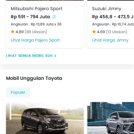
Pelindung Benturan Depan
Mitsubishi Pajero Sport
Suzuki Jimny
Spion Tengah Lipat
Rp 591 - 794 Juta
Rp 456,8 - 473,5 
Engine Immobilizer
Angsuran : Rp 13,89 Juta x 36
Angsuran : Rp 10,74 Jut
Tanki Bahan Bakar Diletakkan di Tengah
4.89
(86 Ulasan)
4.69
(13 Ulasan)
Kontrol Traksi
Harga Pajero Sport
Harga Jimny
Adjustable Headlights
Kaca spion elektrik
MOBIL SUV
Spion Lipat Elektrik
Velg alloy
Antena Terpadu
Mobil Unggulan Toyota
Lampu sein kaca Spion Luar
Odometer Digital
Populer
Pemanas
Tachometer
Electronic Multi Tripmeter
Jam Digital
Kursi Pengemudi Dengan Penyesuai Ketinggian