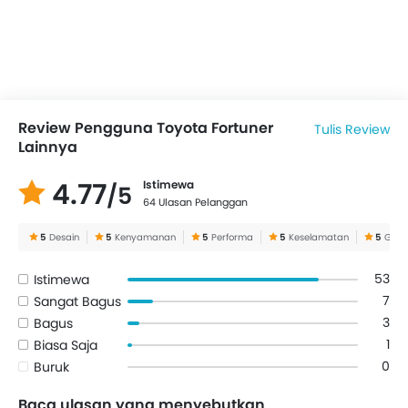
Review Pengguna Toyota Fortuner
Tulis Review
Lainnya
4.77
Istimewa
/5
64 Ulasan Pelanggan
5
Desain
5
Kenyamanan
5
Performa
5
Keselamatan
5
Gamb
53
Istimewa
7
Sangat Bagus
3
Bagus
1
Biasa Saja
0
Buruk
Baca ulasan yang menyebutkan