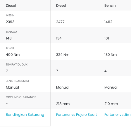
Diesel
Diesel
Bensin
MESIN
2393
2477
1462
TENAGA
148
134
101
TORSI
400 Nm
324 Nm
130 Nm
TEMPAT DUDUK
7
7
4
JENIS TRANSMISI
Manual
Manual
Manual
GROUND CLEARANCE
-
218 mm
210 mm
Bandingkan Sekarang
Fortuner vs Pajero Sport
Fortuner vs Ji