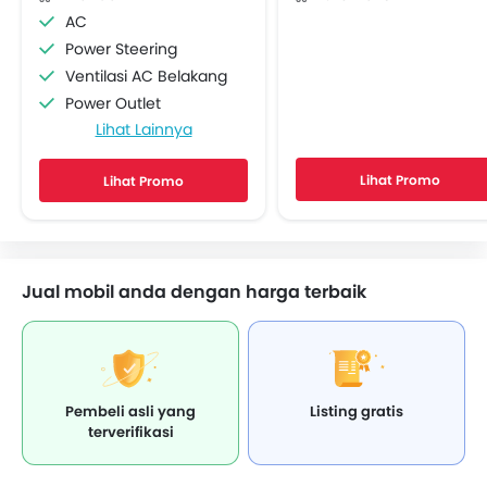
AC
Power Steering
Ventilasi AC Belakang
Power Outlet
Lihat Lainnya
Lingkar kemudi Dengan Tombol Multi Fungsi
Radio AM/FM
Lihat Promo
Lihat Promo
Speaker depan
Speaker belakang
Sambungan Bluetooth
Soket USB
Jual mobil anda dengan harga terbaik
Automatic Climate Control
Power Window Depan
Power Window- Belakang
Lampu Pengingat Jumlah Bahan Bakar
Adjustable Seats
Pembeli asli yang
Listing gratis
Headrest Kursi Belakang
terverifikasi
Arm Rest Belakang Tengah
Lapisan berbahan kain