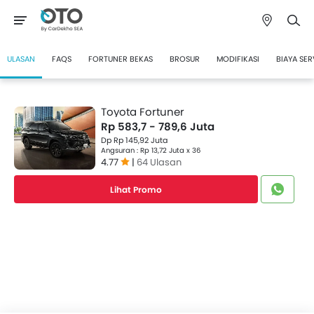
ULASAN
FAQS
FORTUNER BEKAS
BROSUR
MODIFIKASI
BIAYA SER
Toyota Fortuner
Rp 583,7 - 789,6 Juta
Dp Rp 145,92 Juta
Angsuran : Rp 13,72 Juta x 36
4.77
|
64 Ulasan
Lihat Promo