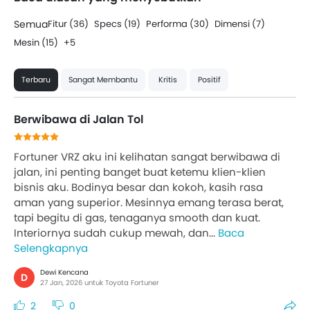
Semua
Fitur (36)
Specs (19)
Performa (30)
Dimensi (7)
Mesin (15)
+5
Terbaru
Sangat Membantu
Kritis
Positif
Berwibawa di Jalan Tol
Fortuner VRZ aku ini kelihatan sangat berwibawa di
jalan, ini penting banget buat ketemu klien-klien
bisnis aku. Bodinya besar dan kokoh, kasih rasa
aman yang superior. Mesinnya emang terasa berat,
tapi begitu di gas, tenaganya smooth dan kuat.
Interiornya sudah cukup mewah, dan...
Baca
Selengkapnya
Dewi Kencana
D
27 Jan, 2026 untuk Toyota Fortuner
2
0