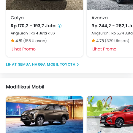
Vehicle Stability Control System
Keyless Entry
Engine Check Warning
Calya
Avanza
EBD (Electronic Brake Distribution)
Rp 170,2 - 193,7 Juta
Rp 244,2 - 282,1 J
Anti Theft Device
Angsuran : Rp 4 Juta x 36
Angsuran : Rp 5,74 Juta
Kursi Lipat Belakang
4.81
(155 Ulasan)
4.78
(329 Ulasan)
Lampu Kabut Depan
Lihat Promo
Lihat Promo
Stir Berbalut kulit
Lampu baca
HARGA MOBIL TOYOTA
Wiper Kaca Belakang
Kamera Belakang
Cup Holder - belakang
Modifikasi Mobil
Pijakan Samping
Power Door Locks
Arm Rest Konsol Tengah
Hill-Start Assist Control
Adjustable Headrest
Rear Parking Sensors