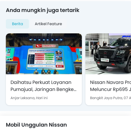
Anda mungkin juga tertarik
Berita
Artikel Feature
Daihatsu Perkuat Layanan
Nissan Navara Pr
Purnajual, Jaringan Bengkel
Meluncur Rp695 J
Luas hingga Garansi Suku
Kehebatannya?
Anjar Leksana,
Hari ini
Bangkit Jaya Putra,
07 
Cadang 24 Jam
Mobil Unggulan Nissan