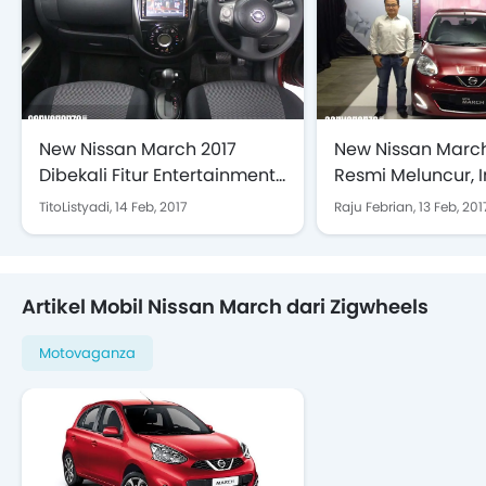
New Nissan March 2017
New Nissan March
Dibekali Fitur Entertainment
Resmi Meluncur, I
Kelas Atas
Harganya
TitoListyadi,
14 Feb, 2017
Raju Febrian,
13 Feb, 201
Artikel Mobil Nissan March dari Zigwheels
Motovaganza