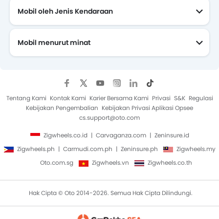
Mobil oleh Jenis Kendaraan
Mobil menurut minat
Mobil Yang Akan Datang
Tentang Kami
Kontak Kami
Karier Bersama Kami
Privasi
S&K
Regulasi
Kebijakan Pengembalian
Kebijakan Privasi Aplikasi Opsee
cs.support@oto.com
Zigwheels.co.id
Carvaganza.com
Zeninsure.id
Zigwheels.ph
Carmudi.com.ph
Zeninsure.ph
Zigwheels.my
Oto.com.sg
Zigwheels.vn
Zigwheels.co.th
Hak Cipta © Oto 2014-2026. Semua Hak Cipta Dilindungi.