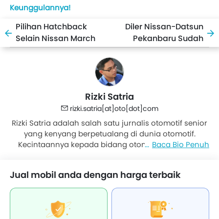
Keunggulannya!
Pilihan Hatchback
Diler Nissan-Datsun
Selain Nissan March
Pekanbaru Sudah
Adopsi Standar
Konsep Ritel Global
Rizki Satria
rizki.satria[at]oto[dot]com
Rizki Satria adalah salah satu jurnalis otomotif senior
yang kenyang berpetualang di dunia otomotif.
Kecintaannya kepada bidang otomotif tidak perlu
Baca Bio Penuh
diragukan, karena dia pernah pindah ke dunia
advertising, dan hanya bertahan 2 bulan, untuk
Jual mobil anda dengan harga terbaik
kemudian kembali kepada passion-nya.