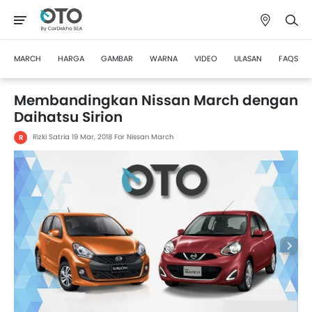
MARCH
HARGA
GAMBAR
WARNA
VIDEO
ULASAN
FAQS
Membandingkan Nissan March dengan
Daihatsu Sirion
Rizki Satria
19 Mar, 2018
For Nissan March
R