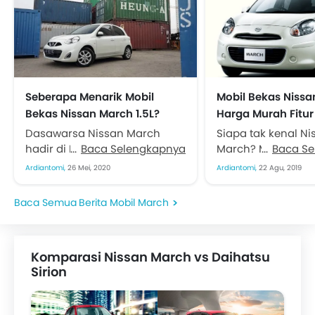
Seberapa Menarik Mobil
Mobil Bekas Nissa
Bekas Nissan March 1.5L?
Harga Murah Fitur
Dasawarsa Nissan March
Siapa tak kenal Ni
hadir di Indonesia. Dan
Baca Selengkapnya
March? Mobil per
Baca S
Nissan Motor Indonesia (NMI)
hatchback yang s
Ardiantomi,
26 Mei, 2020
Ardiantomi,
22 Agu, 2019
tidak memboyong generasi
lama beredar di I
teranyarnya. Salah satu poin
Meski tahun ini beru
Berita Mobil March
menarik Nissan...
Komparasi Nissan March vs Daihatsu
Sirion