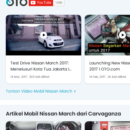
Test Drive Nissan March 2017:
Launching New Nis
Menelusuri Kota Tua Jakarta I
2017 l OTO.com
OTO.com
14 Mar, 2017
.
923 kali dilihat
14 Feb, 2017
.
2K kali dilihat
Tonton Video Mobil Nissan March
Artikel Mobil Nissan March dari Carvaganza