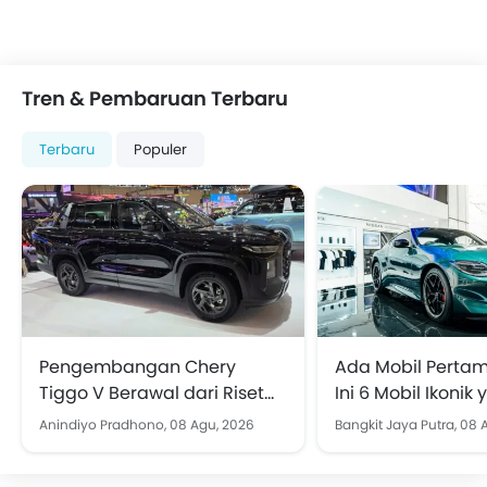
Tren & Pembaruan Terbaru
Terbaru
Populer
Pengembangan Chery
Ada Mobil Pertam
Tiggo V Berawal dari Riset
Ini 6 Mobil Ikonik
Jalanan Indonesia
Perhatian di GIIA
Anindiyo Pradhono,
08 Agu, 2026
Bangkit Jaya Putra,
08 