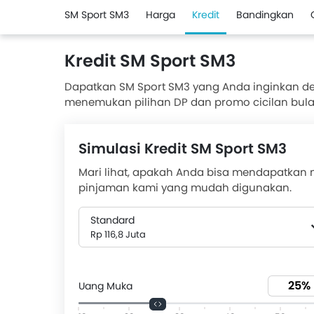
SM Sport SM3
Harga
Kredit
Bandingkan
Kredit SM Sport SM3
Dapatkan SM Sport SM3 yang Anda inginkan de
menemukan pilihan DP dan promo cicilan bulana
SM Sport SM3 tersedia dengan uang muka hanya R
semua promo SM Sport SM3 dan temukan pena
Simulasi Kredit SM Sport SM3
diler SM Sport terdekat.
Mari lihat, apakah Anda bisa mendapatkan
pinjaman kami yang mudah digunakan.
Standard
Rp 116,8 Juta
Uang Muka