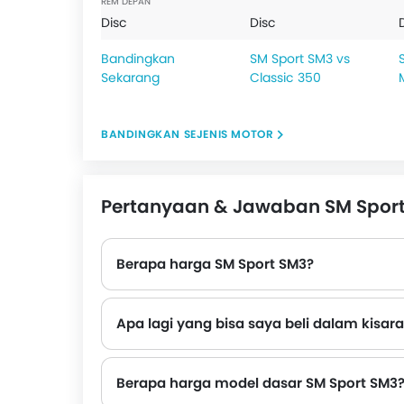
REM DEPAN
Disc
Disc
Bandingkan
SM Sport SM3 vs
Sekarang
Classic 350
BANDINGKAN SEJENIS MOTOR
Pertanyaan & Jawaban SM Sport
Berapa harga SM Sport SM3?
Apa lagi yang bisa saya beli dalam kisar
Alternatif teratas SM Sport SM3 dalam kisaran harga yang sama adalah Royal Enfield Classic 350 Rp 128 Juta, Royal Enfield Meteor Rp 129,1 - 132,8 Juta, Royal Enfield Hunter 350 Rp 117,2 Juta, Royal E
Berapa harga model dasar SM Sport SM3