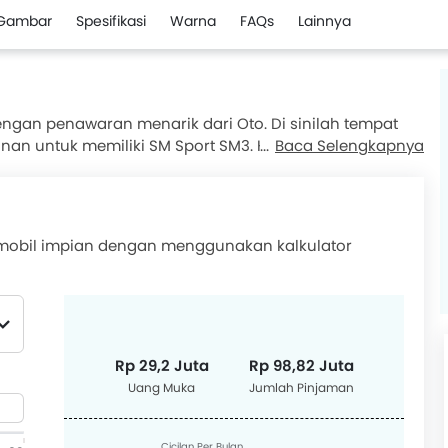
Gambar
Spesifikasi
Warna
FAQs
Lainnya
ngan penawaran menarik dari Oto. Di sinilah tempat
n untuk memiliki SM Sport SM3. Hari ini, 07 Aug, 2026,
Baca Selengkapnya
p 29,2 Juta dan cicilan Rp 2,75 Juta (36). Jelajahi
waran sangat bagus. Dapatkan juga penawaran dari
 mobil impian dengan menggunakan kalkulator
Rp 29,2 Juta
Rp 98,82 Juta
Uang Muka
Jumlah Pinjaman
Cicilan Per Bulan