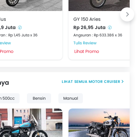
lus
GY 150 Aries
,9 Juta
Rp 26,95 Juta
an : Rp 1,45 Juta x 36
Angsuran : Rp 633.386 x 36
Review
Tulis Review
 Promo
Lihat Promo
nya
MOTOR CRUISER
h 500cc
Bensin
Manual