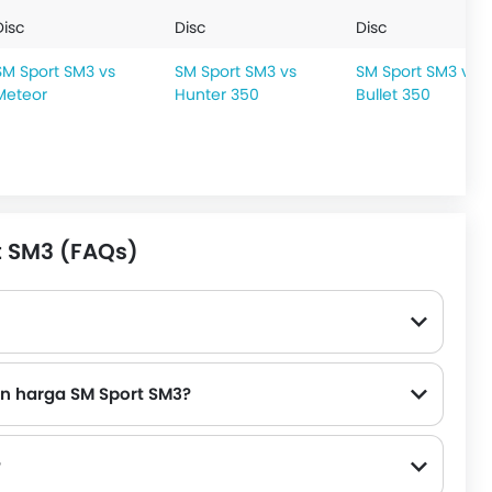
Disc
Disc
Disc
SM Sport SM3 vs
SM Sport SM3 vs
SM Sport SM3 vs
Meteor
Hunter 350
Bullet 350
 SM3 (FAQs)
an harga SM Sport SM3?
nfield Bullet 350 Rp 131 Juta and SM Sport SV400 Rp 119 Juta.
?