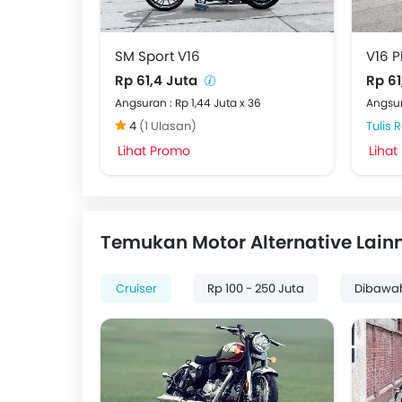
SM Sport V16
V16 P
Rp 61,4 Juta
Rp 61
Angsuran : Rp 1,44 Juta x 36
Angsur
4
(1 Ulasan)
Tulis 
Lihat Promo
Lihat
Temukan Motor Alternative Lain
Cruiser
Rp 100 - 250 Juta
Dibawa