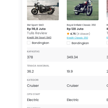
SM Sport SM3
Royal Enfield Classic 350
R
Rp 116,8 Juta
Rp 128 Juta
R
Tulis Review
4.75
(4 Ulasan)
Kredit SM Sport SM3
K
Kredit Classic 350
Bandingkan
Bandingkan
KAPASITAS
378
349.34
TENAGA MAKSIMAL
36.2
19.9
KATEGORI
Cruiser
Cruiser
OPSI START
Electric
Electric