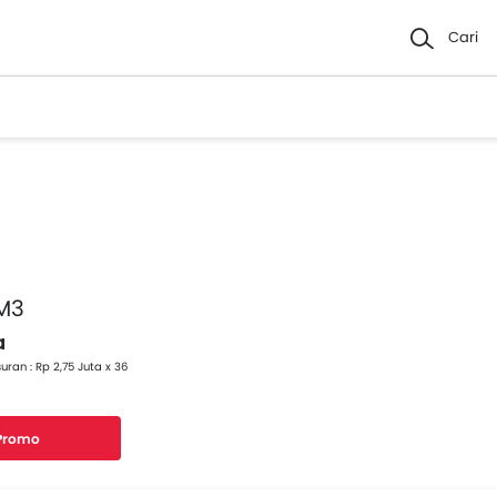
Cari
M3
a
uran : Rp 2,75 Juta x 36
 Promo