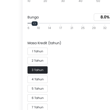
10
20
30
40
50
Bunga
6
10
14
17
21
25
29
32
Masa Kredit (tahun)
1 Tahun
2 Tahun
3 Tahun
4 Tahun
5 Tahun
6 Tahun
7 Tahun