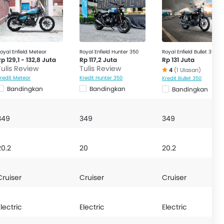
oyal Enfield Meteor
Royal Enfield Hunter 350
Royal Enfield Bullet 350
p 129,1 - 132,8 Juta
Rp 117,2 Juta
Rp 131 Juta
Tulis Review
Tulis Review
4
(1 Ulasan)
redit Meteor
Kredit Hunter 350
Kredit Bullet 350
Bandingkan
Bandingkan
Bandingkan
349
349
349
20.2
20
20.2
Cruiser
Cruiser
Cruiser
Electric
Electric
Electric