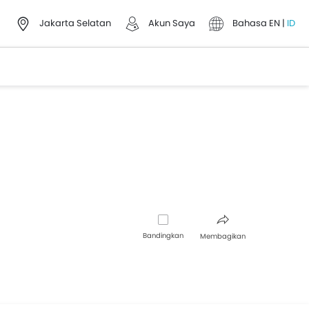
Jakarta Selatan
Akun Saya
Bahasa
EN
|
ID
Bandingkan
Membagikan
Facebook
Twitter
Whatsapp
Pinterest