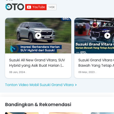
Suzuki All New Grand Vitara, SUV
Suzuki Grand Vitara 
Hybrid yang Asik Buat Harian |
Bawah Yang Tetap A
Roadtest
Dipilih | First Impress
08 Jan, 2024
.
09 Mar, 2023
.
Tonton Video Mobil Suzuki Grand Vitara
Bandingkan & Rekomendasi