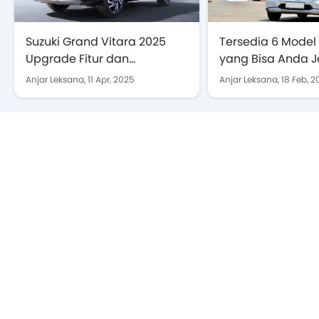
Suzuki Grand Vitara 2025
Tersedia 6 Model 
Upgrade Fitur dan
yang Bisa Anda Ja
Perangkat Keselamatan
2025
Anjar Leksana,
11 Apr, 2025
Anjar Leksana,
18 Feb, 