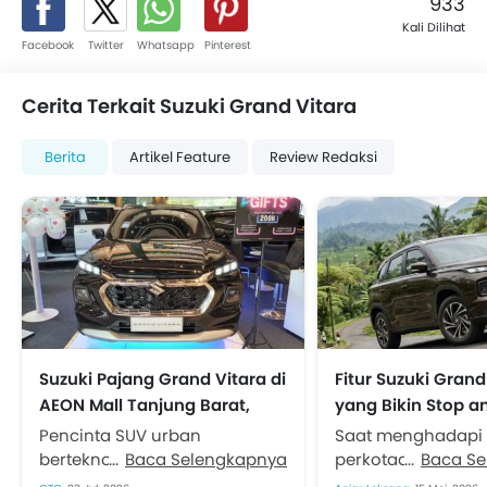
933
Kali Dilihat
Facebook
Twitter
Whatsapp
Pinterest
Cerita Terkait Suzuki Grand Vitara
Berita
Artikel Feature
Review Redaksi
Suzuki Pajang Grand Vitara di
Fitur Suzuki Grand
AEON Mall Tanjung Barat,
yang Bikin Stop a
Sapa Konsumen Jakarta
Nyaman dan Am
Pencinta SUV urban
Saat menghadapi
Selatan
berteknologi ramah
Baca Selengkapnya
perkotaan maupun
Baca S
lingkungan di area Jakarta
panjang saat libur