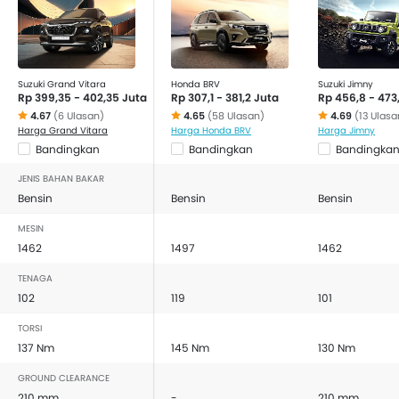
Suzuki Grand Vitara
Honda BRV
Suzuki Jimny
Rp 399,35 - 402,35 Juta
Rp 307,1 - 381,2 Juta
Rp 456,8 - 473
4.67
(6 Ulasan)
4.65
(58 Ulasan)
4.69
(13 Ulasa
Harga Grand Vitara
Harga Honda BRV
Harga Jimny
Bandingkan
Bandingkan
Bandingka
JENIS BAHAN BAKAR
Bensin
Bensin
Bensin
MESIN
1462
1497
1462
TENAGA
102
119
101
TORSI
137 Nm
145 Nm
130 Nm
GROUND CLEARANCE
210 mm
-
210 mm