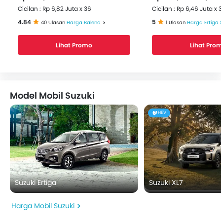
Cicilan : Rp 6,82 Juta x 36
Cicilan : Rp 6,46 Juta x 
4.84
5
40 Ulasan
Harga Baleno
1 Ulasan
Harga Ertiga
Lihat Promo
Lihat Pro
Model Mobil Suzuki
HEV
Suzuki Ertiga
Suzuki XL7
Harga Mobil Suzuki