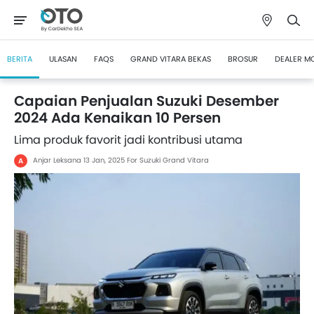
BERITA
ULASAN
FAQS
GRAND VITARA BEKAS
BROSUR
DEALER M
Capaian Penjualan Suzuki Desember
2024 Ada Kenaikan 10 Persen
Lima produk favorit jadi kontribusi utama
Anjar Leksana
13 Jan, 2025
For Suzuki Grand Vitara
A