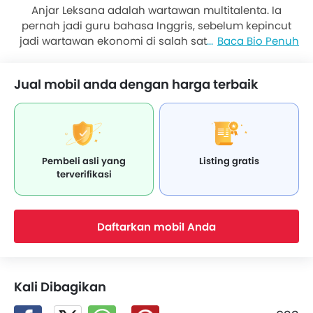
Anjar Leksana adalah wartawan multitalenta. Ia
pernah jadi guru bahasa Inggris, sebelum kepincut
jadi wartawan ekonomi di salah satu majalah. Tidak
Baca Bio Penuh
lama, ia lantas tertarik dengan dunia otomotif, yang
hingga sekarang dilakoni. Kiprahnya di dunia
Jual mobil anda dengan harga terbaik
jurnalistik otomotif diawali dengan menulis untuk
majalah otomotif ternama seperti Autocar Indonesia,
Autobild, hingga Black Experience. Pengalamannya
mengulas mobil serta pengetahuannya di bidang
industri menjadi modal berharga untuk
Pembeli asli yang
Listing gratis
menyuguhkan tulisan yang berkualitas.
terverifikasi
Daftarkan mobil Anda
Kali Dibagikan