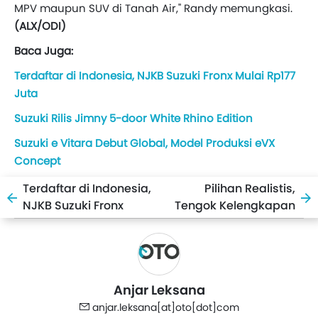
MPV maupun SUV di Tanah Air," Randy memungkasi.
(ALX/ODI)
Baca Juga:
Terdaftar di Indonesia, NJKB Suzuki Fronx Mulai Rp177
Juta
Suzuki Rilis Jimny 5-door White Rhino Edition
Suzuki e Vitara Debut Global, Model Produksi eVX
Concept
Terdaftar di Indonesia,
Pilihan Realistis,
NJKB Suzuki Fronx
Tengok Kelengkapan
Mulai Rp177 Juta
Suzuki Grand Vitara
Smart Hybrid GL
Anjar Leksana
anjar.leksana[at]oto[dot]com