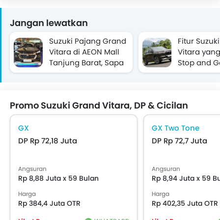
Jangan lewatkan
Suzuki Pajang Grand
Fitur Suzuk
Vitara di AEON Mall
Vitara yang
Tanjung Barat, Sapa
Stop and G
Konsumen Jakarta
Nyaman d
Selatan
Promo Suzuki Grand Vitara, DP & Cicilan
GX
GX Two Tone
DP Rp 72,18 Juta
DP Rp 72,7 Juta
Angsuran
Angsuran
Rp 8,88 Juta x 59 Bulan
Rp 8,94 Juta x 59 B
Harga
Harga
Rp 384,4 Juta OTR
Rp 402,35 Juta OTR