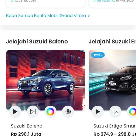
OTO,
23 Jul, 2026
Anjar Leksana,
15 Mei, 2026
Selatan dan sekitarnya
pekan. Pengemudi
mendapat kesempatan emas
bukan membutuhk
Berita Mobil Grand Vitara
untuk melihat lebih dekat
mesin besar setiap 
produk...
Jelajahi Suzuki Baleno
HEV
Suzuki Baleno
Suzuki Ertiga Smar
Rp 290,1 Juta
Rp 274,9 - 298,8 J