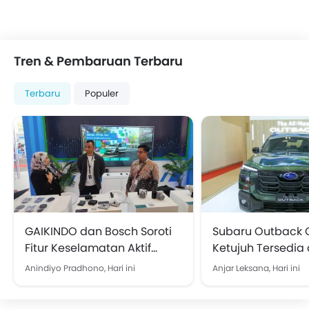
Tren & Pembaruan Terbaru
Terbaru
Populer
GAIKINDO dan Bosch Soroti
Subaru Outback 
Fitur Keselamatan Aktif
Ketujuh Tersedia 
Sebagai Tolok Ukur Baru
2026, Pertama di 
Anindiyo Pradhono,
Hari ini
Anjar Leksana,
Hari ini
Industri Otomotif
Tenggara