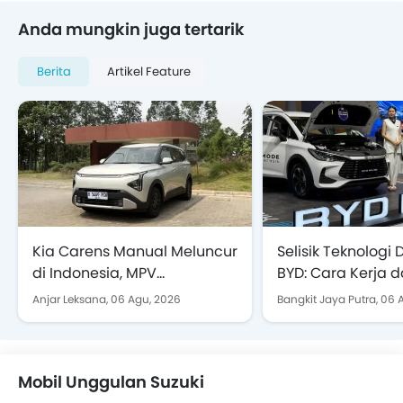
Anda mungkin juga tertarik
Berita
Artikel Feature
Kia Carens Manual Meluncur
Selisik Teknologi
di Indonesia, MPV
BYD: Cara Kerja 
Terjangkau Ini Bidik
Bisa Efisien juga
Anjar Leksana,
06 Agu, 2026
Bangkit Jaya Putra,
06 
Keluarga dan Pasar Fleet
Mobil Unggulan Suzuki