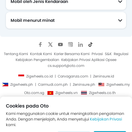
Mobil oleh Jenis Kendaraan
Mobil menurut minat
Mobil Yang Akan Datang
Tentang Kami
Kontak Kami
Karier Bersama Kami
Privasi
S&K
Regulasi
Kebijakan Pengembalian
Kebijakan Privasi Aplikasi Opsee
cs.support@oto.com
Zigwheels.co.id
Carvaganza.com
Zeninsure.id
Zigwheels.ph
Carmudi.com.ph
Zeninsure.ph
Zigwheels.my
Oto.com.sg
Zigwheels.vn
Zigwheels.co.th
Cookies pada Oto
Hak Cipta © Oto 2014-2026. Semua Hak Cipta Dilindungi.
Kami menggunakan cookie untuk meningkatkan pengalaman
Anda. Dengan menjelajah, Anda menyetujui
Kebijakan Privasi
kami.