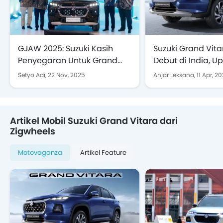
GJAW 2025: Suzuki Kasih
Suzuki Grand Vita
Penyegaran Untuk Grand
Debut di India, U
Vitara, Upgrade Fitur dna
Tampilan dan Fit
Setyo Adi,
22 Nov, 2025
Anjar Leksana,
11 Apr, 2
Kenyamanan
Keselamatan
Artikel Mobil Suzuki Grand Vitara dari
Zigwheels
Motovaganza
Artikel Feature