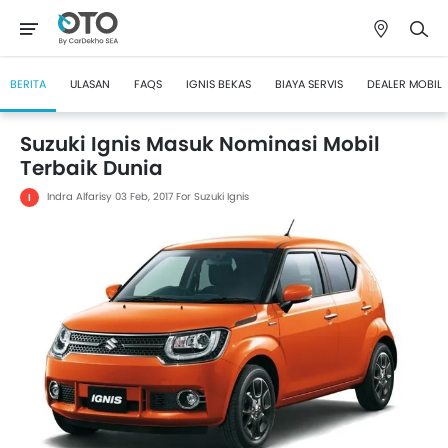
BERITA
ULASAN
FAQS
IGNIS BEKAS
BIAYA SERVIS
DEALER MOBIL
Suzuki Ignis Masuk Nominasi Mobil
Terbaik Dunia
Indra Alfarisy
03 Feb, 2017
For Suzuki Ignis
I