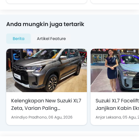
Anda mungkin juga tertarik
Berita
Artikel Feature
Kelengkapan New Suzuki XL7
Suzuki XL7 Facelif
Zeta, Varian Paling
Janjikan Kabin Ek
Terjangkau yang Layak
Lapang dan Pera
Anindiyo Pradhono,
06 Agu, 2026
Anjar Leksana,
05 Agu, 
Dilirik
Hiburan Terkini