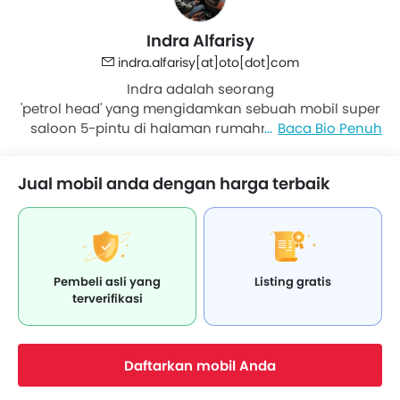
Indra Alfarisy
indra.alfarisy[at]oto[dot]com
Indra adalah seorang
'petrol head' yang mengidamkan sebuah mobil super
saloon 5-pintu di halaman rumahnya, bersanding
Baca Bio Penuh
bersama sebuah VW Combi klasik. Dalam
kesehariannya, Indra menyukai bermain mobil RC
Jual mobil anda dengan harga terbaik
(remote control). Ia paling benci menonton tayangan
infotainment, meski doyan mencari gosip-gosip
otomotif .
Pembeli asli yang
Listing gratis
terverifikasi
Daftarkan mobil Anda