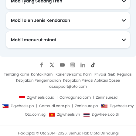
Mobil yang Sedang Tren
Mobil oleh Jenis Kendaraan
Mobil menurut minat
Mobil Yang Akan Datang
Tentang Kami
Kontak Kami
Karier Bersama Kami
Privasi
S&K
Regulasi
Kebijakan Pengembalian
Kebijakan Privasi Aplikasi Opsee
cs.support@oto.com
Zigwheels.co.id
Carvaganza.com
Zeninsure.id
Zigwheels.ph
Carmudi.com.ph
Zeninsure.ph
Zigwheels.my
Oto.com.sg
Zigwheels.vn
Zigwheels.co.th
Hak Cipta © Oto 2014-2026. Semua Hak Cipta Dilindungi.