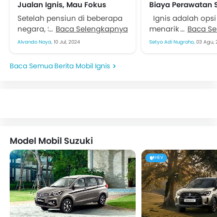
Jualan Ignis, Mau Fokus
Biaya Perawatan S
Elektrifikasi
Setelah pensiun di beberapa
Ignis adalah opsi 
negara, Suzuki Ignis di
Baca Selengkapnya
menarik yang dit
Baca S
Indonesia juga ikut
Suzuki Indonesia. 
Alvando Noya,
10 Jul, 2024
Setyo Adi Nugroho,
03 Agu, 
diskontinu. Suzuki Indonesia
dimensi yang kom
mengumumkan penghentian
ground clearance t
Berita Mobil Ignis
penjualan Ignis, yang
mesinnya terbukti..
mengisi...
Model Mobil Suzuki
HEV