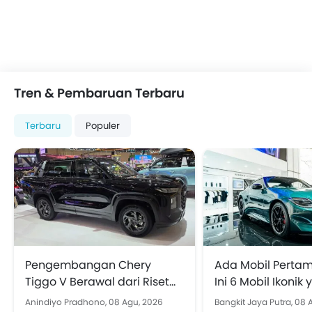
Tren & Pembaruan Terbaru
Terbaru
Populer
Pengembangan Chery
Ada Mobil Pertam
Tiggo V Berawal dari Riset
Ini 6 Mobil Ikonik
Jalanan Indonesia
Perhatian di GIIA
Anindiyo Pradhono,
08 Agu, 2026
Bangkit Jaya Putra,
08 