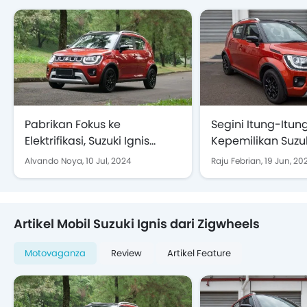
Pabrikan Fokus ke
Segini Itung-Itun
Elektrifikasi, Suzuki Ignis
Kepemilikan Suzu
Akhirnya Diskontinyu di
Ignis
Alvando Noya,
10 Jul, 2024
Raju Febrian,
19 Jun, 20
Indonesia
Artikel Mobil Suzuki Ignis dari Zigwheels
Motovaganza
Review
Artikel Feature