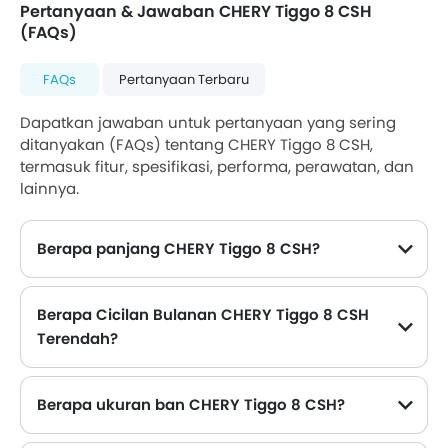
Pertanyaan & Jawaban CHERY Tiggo 8 CSH
(FAQs)
FAQs
Pertanyaan Terbaru
Dapatkan jawaban untuk pertanyaan yang sering
ditanyakan (FAQs) tentang CHERY Tiggo 8 CSH,
termasuk fitur, spesifikasi, performa, perawatan, dan
lainnya.
Berapa panjang CHERY Tiggo 8 CSH?
Dimensi panjang CHERY Tiggo 8 CSH adalah 4725 mm , lebarnya 1860 mm
Berapa Cicilan Bulanan CHERY Tiggo 8 CSH
Terendah?
Cicilan bulanan terendah untuk CHERY Tiggo 8 CSH dimulai dari Rp 10,57 Juta selama 36 bulan dengan DP Rp 112,48 Juta.
Berapa ukuran ban CHERY Tiggo 8 CSH?