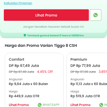
Kalkulator Pinjaman
Lihat Promo
Jangan lewatkan tawaran terbaik bulan ini.
Termasuk garansi baterai 8 Years or 160000 km
Harga dan Promo Varian Tiggo 8 CSH
Comfort
Premium
DP Rp 67,49 Juta
DP Rp 77,99 Juta
4.45% Off
3.85
DP Rp 87,49 Juta
DP Rp 97,99 Juta
Angsuran
Angsuran
Rp 9,64 Juta x 60 Bulan
Rp 11,13 Juta x 60 Bul
Harga
Harga
Rp 449,9 Juta OTR
Rp 519,9 Juta OTR
Lihat Promo
WHATSAPP
Lihat Promo
W