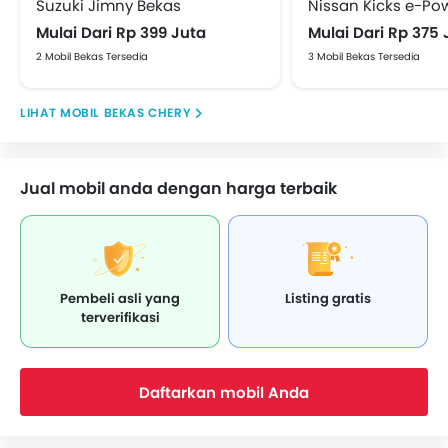
Suzuki Jimny Bekas
Nissan Kicks e-Po
Pengaturan kursi elektrik
Mulai Dari Rp 399 Juta
Mulai Dari Rp 375 
Lampu baca
2 Mobil Bekas Tersedia
3 Mobil Bekas Tersedia
Wiper Kaca Belakang
Spoiler Belakang
MOBIL BEKAS CHERY
Roof Rail
Kamera Belakang
Cup Holder - belakang
Jual mobil anda dengan harga terbaik
Pengukur Tekanan Ban
Power Door Locks
Arm Rest Konsol Tengah
Hill-Start Assist Control
360 Camera
Pembeli asli yang
Listing gratis
terverifikasi
Downhill Assist Control
Wireless Charger
Rear Parking Sensors
Daftarkan mobil Anda
Speed Sensing Door Locks
Adaptive Cruise Control
Blind Spot monitor