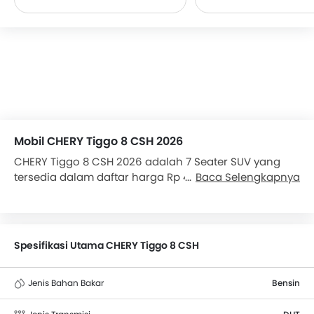
Mobil CHERY Tiggo 8 CSH 2026
CHERY Tiggo 8 CSH 2026 adalah 7 Seater SUV yang
tersedia dalam daftar harga Rp 449,9 - 569,9 Juta di
Baca Selengkapnya
Indonesia. It is available in 2 variants, 1 engine, and 1
transmissions option: DHT in the Indonesia. Dimensi
Tiggo 8 CSH adalah 4725 mm L x 1860 mm W x 1705
mm H. Pesaing terdekat CHERY Tiggo 8 CSH adalah
Spesifikasi Utama CHERY Tiggo 8 CSH
Jimny, Glory i-Auto, MG HS dan Kicks e-Power.
Jenis Bahan Bakar
Bensin