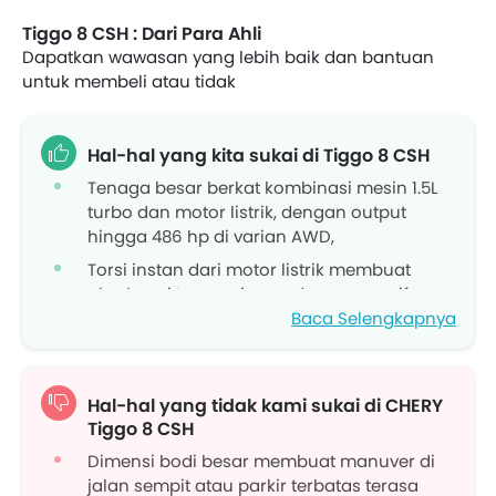
Tiggo 8 CSH : Dari Para Ahli
Dapatkan wawasan yang lebih baik dan bantuan
untuk membeli atau tidak
Hal-hal yang kita sukai di Tiggo 8 CSH
Tenaga besar berkat kombinasi mesin 1.5L
turbo dan motor listrik, dengan output
hingga 486 hp di varian AWD,
Torsi instan dari motor listrik membuat
akselerasi terasa ringan dan responsif,
ideal untuk lalu lintas perkotaan maupun
Baca Selengkapnya
perjalanan jauh.
Kabin konfigurasi 7-seater, dilengkapi fitur
premium seperti ventilated seat, memory
Hal-hal yang tidak kami sukai di CHERY
seat, panoramic roof, dan wireless charger.
Tiggo 8 CSH
Sistem hiburan modern dengan layar
Dimensi bodi besar membuat manuver di
sentuh besar, Apple CarPlay/Android Auto,
jalan sempit atau parkir terbatas terasa