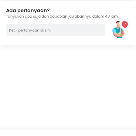
Curtain Airbags
Ada pertanyaan?
ISOFIX Child Seat Mounts
Tanyakan apa saja dan dapatkan jawabannya dalam 48 jam.
Rear Cross Traffic Alert
Sun Visors
Knee Airbags
Memory Seats
Apple Carplay/Android Auto
Ambient Light
ADAS (Advanced Driver Assistance Systems)
Lane Departure Warning System
Portable Charging Cable