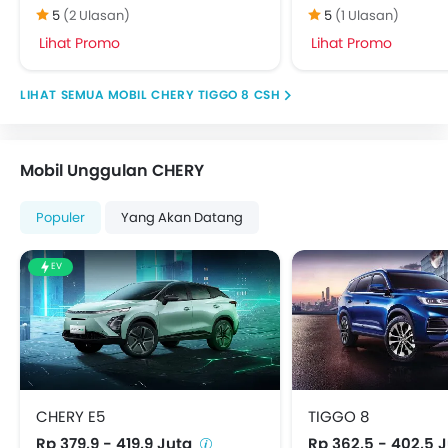
5
(2 Ulasan)
5
(1 Ulasan)
Lihat Promo
Lihat Promo
MOBIL CHERY TIGGO 8 CSH
Mobil Unggulan CHERY
Populer
Yang Akan Datang
EV
CHERY E5
TIGGO 8
Rp 379,9 - 419,9 Juta
Rp 362,5 - 402,5 