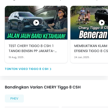
TEST CHERY TIGGO 8 CSH: 1
MEMBUKTIKAN KLAIM 
TANGKI BENSIN PP JAKARTA-
EFISIENSI TIGGO 8 C
PALEMBANG
BANDUNG PP!
19 Aug, 2025
.
24 Jun, 2025
.
VIDEO TIGGO 8 CSH
Bandingkan Varian CHERY Tiggo 8 CSH
PHEV