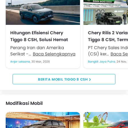
Hitungan Efisiensi Chery
Chery Rilis 2 Vari
Tiggo 8 CSH, Solusi Hemat
Tiggo 8 CSH, Term
Kalau Terjadi Kelangkaan
Rp400 Jutaan dan
Perang Iran dan Amerika
PT Chery Sales In
BBM
AWD
Serikat - Israel membawa
Baca Selengkapnya
(CSI) kembali me
Baca S
dampak pasokan energi
kejutan dengan
Anjar Leksana,
30 Mar, 2026
Bangkit Jaya Putra,
24 Nov,
global. Kenaikan harga
menghadirkan 2 v
bahan bakar terus berlanjut,
untuk Tiggo 8 CSH.
akita penutupan...
Peluncuran dilakuk
BERITA MOBIL TIGGO 8 CSH
Modifikasi Mobil