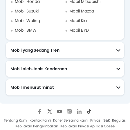
Mobil Honda
Mobil Mitsubishi
Mobil Suzuki
Mobil Mazda
Mobil Wuling
Mobil Kia
Mobil BMW
Mobil BYD
Mobil yang Sedang Tren
Mobil oleh Jenis Kendaraan
Mobil menurut minat
Mobil Yang Akan Datang
Tentang Kami
Kontak Kami
Karier Bersama Kami
Privasi
S&K
Regulasi
Kebijakan Pengembalian
Kebijakan Privasi Aplikasi Opsee