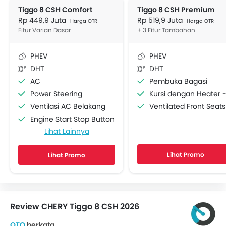
Tiggo 8 CSH Comfort
Tiggo 8 CSH Premium
Rp 449,9 Juta
Rp 519,9 Juta
Harga OTR
Harga OTR
Fitur Varian Dasar
+ 3 Fitur Tambahan
PHEV
PHEV
DHT
DHT
AC
Pembuka Bagasi
Power Steering
Kursi dengan Heater - Depa
Ventilasi AC Belakang
Ventilated Front Seats
Engine Start Stop Button
Lihat Lainnya
Power Outlet
Lingkar kemudi Dengan Tombol Multi Fungsi
Lihat Promo
Lihat Promo
Radio AM/FM
Speaker depan
Speaker belakang
Sambungan Bluetooth
Review CHERY Tiggo 8 CSH 2026
Soket USB
Air Quality Control
OTO
berkata