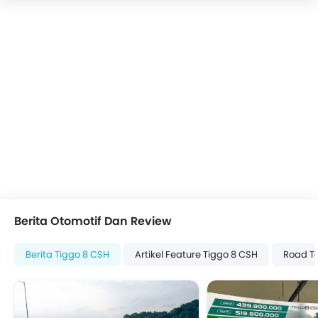
Berita Otomotif Dan Review
Berita Tiggo 8 CSH
Artikel Feature Tiggo 8 CSH
Road Te