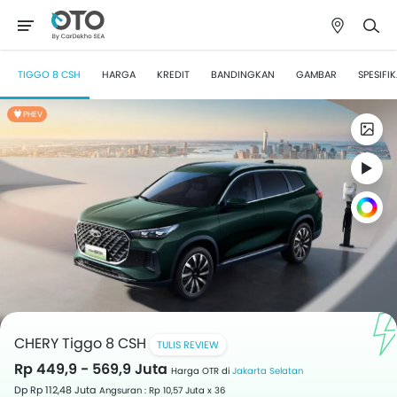
TIGGO 8 CSH
HARGA
KREDIT
BANDINGKAN
GAMBAR
SPESIFIK
PHEV
CHERY Tiggo 8 CSH
TULIS REVIEW
Rp 449,9 - 569,9 Juta
Harga OTR di
Jakarta Selatan
Dp Rp 112,48 Juta
Angsuran : Rp 10,57 Juta x 36