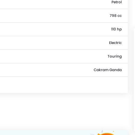
Petrol
798 cc
110 hp
Electric
Touring
Cakram Ganda