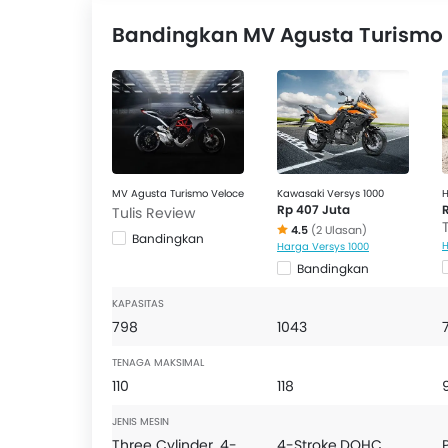
Pesaing Turismo Veloce adalah:
Kawasaki Ve
Bandingkan MV Agusta Turismo 
Morbidelli T1002VX
.
MV Agusta Turismo Veloce
Kawasaki Versys 1000
H
Rp 407 Juta
Tulis Review
4.5
(2 Ulasan)
Bandingkan
H
Harga Versys 1000
Bandingkan
KAPASITAS
798
1043
TENAGA MAKSIMAL
110
118
JENIS MESIN
Three Cylinder, 4-
4-Stroke,DOHC