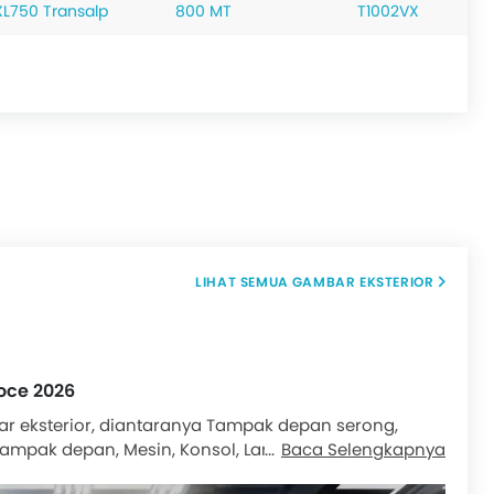
XL750 Transalp
800 MT
T1002VX
GAMBAR EKSTERIOR
oce 2026
ar eksterior, diantaranya Tampak depan serong,
mpak depan, Mesin, Konsol, Lampu depan, Knalpot,
Baca Selengkapnya
t penyimpanan, Marketing Image.