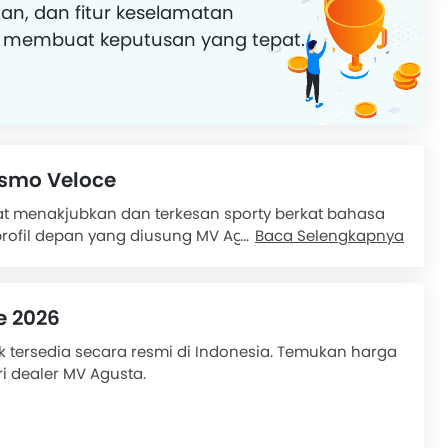
an, dan fitur keselamatan
 membuat keputusan yang tepat.
ismo Veloce
gat menakjubkan dan terkesan sporty berkat bahasa
rofil depan yang diusung MV Agusta Turismo Veloce
Baca Selengkapnya
encakup lampu utama berbentuk sedikit oval dan visor
loce 800 yang menutup bagian samping sebagian dan
e 2026
 terlihat semakin agresif dengan sasis merah. Set
00 juga meningkatkan keelokan motor ini, serta
k tersedia secara resmi di Indonesia. Temukan harga
g motor MV Agusta Turismo Veloce 800 dibuat lebih
i dealer MV Agusta.
han dari ban belakangnya.
enjatai dengan mesin berkapasitas 798 cc pendingin
ak, mesin DOHC, yang menyemburkan tenaga total