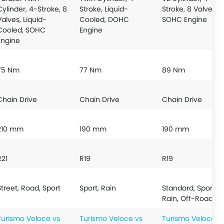
Cylinder, 4-Stroke, 8
Stroke, Liquid-
Stroke, 8 Valve,
Valves, Liquid-
Cooled, DOHC
SOHC Engine
Cooled, SOHC
Engine
Engine
75 Nm
77 Nm
89 Nm
Chain Drive
Chain Drive
Chain Drive
210 mm
190 mm
190 mm
R21
R19
R19
Street, Road, Sport
Sport, Rain
Standard, Sport,
Rain, Off-Road
Turismo Veloce vs
Turismo Veloce vs
Turismo Veloce v