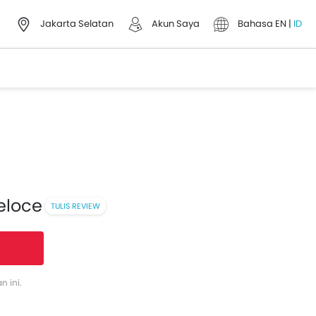
Jakarta Selatan
Akun Saya
Bahasa
EN
|
ID
eloce
TULIS REVIEW
 ini.