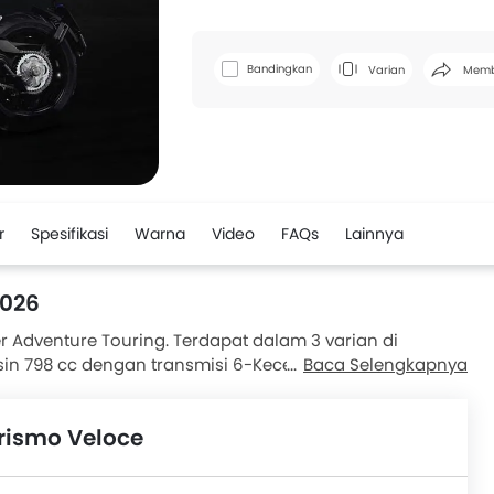
Faceb
Bandingkan
Varian
Memb
r
Spesifikasi
Warna
Video
FAQs
Lainnya
2026
 Adventure Touring. Terdapat dalam 3 varian di
sin 798 cc dengan transmisi 6-Kecepatan . Rem depan
Baca Selengkapnya
akang Disc . Pesaing terdekat MV Agusta Turismo
 MT dan T1002VX.
rismo Veloce