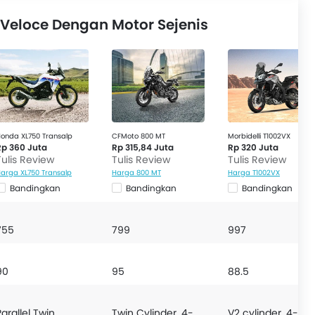
rsys 1000
,
Honda XL750 Transalp
,
CFMoto 800 MT
dan
Veloce Dengan Motor Sejenis
onda XL750 Transalp
CFMoto 800 MT
Morbidelli T1002VX
Rp 360 Juta
Rp 315,84 Juta
Rp 320 Juta
Tulis Review
Tulis Review
Tulis Review
arga XL750 Transalp
Harga 800 MT
Harga T1002VX
Bandingkan
Bandingkan
Bandingkan
755
799
997
90
95
88.5
Parallel Twin
Twin Cylinder, 4-
V2 cylinder, 4-