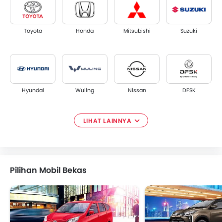
Toyota
Honda
Mitsubishi
Suzuki
Hyundai
Wuling
Nissan
DFSK
LIHAT LAINNYA
Renault
Tata
Ford
Smart
Pilihan Mobil Bekas
Subaru
Maxus
CHERY
ESEMKA