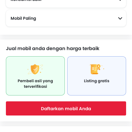
Mobil paling irit BBM (Di Atas 15 kmpl)
Mobil Paling
Mobil Yang Akan Datang
Jual mobil anda dengan harga terbaik
Pembeli asli yang
Listing gratis
terverifikasi
Daftarkan mobil Anda