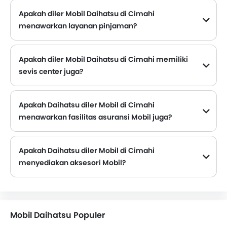
Apakah diler Mobil Daihatsu di Cimahi
menawarkan layanan pinjaman?
Sebagian besar diler Mobil Daihatsu yang berlokasi di Cimahi menawarkan layanan pinjaman dengan DP, promo angsuran bulanan yang menarik.
Apakah diler Mobil Daihatsu di Cimahi memiliki
sevis center juga?
Beberapa diler Mobil Daihatsu di Cimahi memiliki fasilitas pusat layanan. Namun, sejumlah diler memiliki pusat layanan terpisah. Disarankan untuk menanyakan hal ini ke diler resmi Daihatsu terdekat dengan nomor kontak yang disediakan.
Apakah Daihatsu diler Mobil di Cimahi
menawarkan fasilitas asuransi Mobil juga?
Daihatsu Diler Mobil di Cimahi dan perusahaan asuransi diketahui memiliki ikatan. Sehingga memudahkan pembeli untuk mengasuransikan Mobil Daihatsu mereka langsung di diler.
Apakah Daihatsu diler Mobil di Cimahi
menyediakan aksesori Mobil?
Ya. Sebagian besar diler mobil Daihatsu menjual aksesori mobil. Anda dapat membeli aksesori orisinal dari mereka.
Mobil Daihatsu Populer