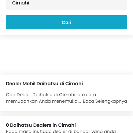
Cari
Dealer Mobil Daihatsu di Cimahi
Cari Dealer Daihatsu di Cimahi. oto.com
memudahkan Anda menemukan dealer resmi
Baca Selengkapnya
Daihatsu di Cimahi. Temukan lebih dari 0 dealer
Daihatsu di Cimahi. Kami akan menyediakan semua
informasi kontak mengenai dealer
Mobil Daihatsu
0 Daihatsu Dealers in Cimahi
untuk kenyamanan Anda. Detail yang tersedia. Pilihan
Pada masa ini, tiada dealer di bandar yang anda