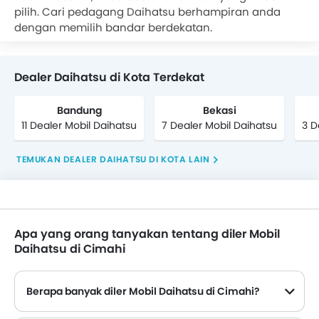
mobil Daihatsu yang populer antara lain . Hubungi
pilih. Cari pedagang Daihatsu berhampiran anda
Dealer Daihatsu untuk tukar tambah mobil lama
dengan memilih bandar berdekatan.
Anda, pembelian tunai atau
Kredit Mobil
. Pilihan
mobil
Kredit Multiguna
juga tersedia dari bank
ternama di oto.com
Dealer Daihatsu di Kota Terdekat
Bandung
Bekasi
11 Dealer Mobil Daihatsu
7 Dealer Mobil Daihatsu
3 D
TEMUKAN DEALER DAIHATSU DI KOTA LAIN
Apa yang orang tanyakan tentang diler Mobil
Daihatsu di Cimahi
Berapa banyak diler Mobil Daihatsu di Cimahi?