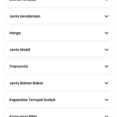
Jenis kendaraan
Harga
Mobil Baru Murah Dibawah 100 Juta
Mobil Baru Murah Dibawah 200 Juta
Mobil Baru Murah Dibawah 150 Juta
Jenis Mobil
Transmisi
Mobil Transmisi Otomatis
Jenis Bahan Bakar
Kapasitas Tempat Duduk
Konsumsi BBM