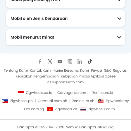
Mobil oleh Jenis Kendaraan
Mobil menurut minat
Mobil Yang Akan Datang
Tentang Kami
Kontak Kami
Karier Bersama Kami
Privasi
S&K
Regulasi
Kebijakan Pengembalian
Kebijakan Privasi Aplikasi Opsee
cs.support@oto.com
Zigwheels.co.id
Carvaganza.com
Zeninsure.id
Zigwheels.ph
Carmudi.com.ph
Zeninsure.ph
Zigwheels.my
Oto.com.sg
Zigwheels.vn
Zigwheels.co.th
Hak Cipta © Oto 2014-2026. Semua Hak Cipta Dilindungi.